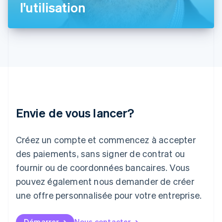
l'utilisation
Irlande
English
Italie
Italiano
English
Japon
日本語
English
Lettonie
English
Liechtenstein
Deutsch
English
Envie de vous lancer?
Lituanie
English
Luxembourg
Créez un compte et commencez à accepter
Français
Deutsch
English
Malaisie
des paiements, sans signer de contrat ou
English
简体中文
fournir ou de coordonnées bancaires. Vous
Malte
pouvez également nous demander de créer
English
Mexique
une offre personnalisée pour votre entreprise.
Español
English
Norvège
English
Démarrer
Nous contacter