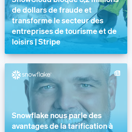
Danemark
de dollars de fraude et
English
Émirats arabes unis
transforme le secteur des
English
entreprises de tourisme et de
Espagne
Español
English
loisirs | Stripe
Estonie
English
États-Unis
English
Español
简体中文
Finlande
English
Svenska
France
Français
English
Gibraltar
English
Grèce
English
Hongrie
Snowflake nous parle des
English
avantages de la tarification à
Inde
English