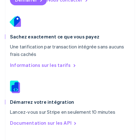
Nouvelle-Zélande
English
Pays-Bas
Nederlands
English
Pologne
English
Sachez exactement ce que vous payez
Portugal
Une tarification par transaction intégrée sans aucuns
Português
English
frais cachés
RAS de Hong Kong, Chine
English
简体中文
Informations sur les tarifs
République tchèque
English
Roumanie
English
Royaume-Uni
English
Démarrez votre intégration
Singapour
Lancez-vous sur Stripe en seulement 10 minutes
English
简体中文
Slovaquie
Documentation sur les API
English
Slovénie
English
Italiano