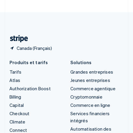
Suède
Svenska
English
Suisse
Deutsch
Français
Italiano
English
Thaïlande
ไทย
English
Canada (Français)
Produits et tarifs
Solutions
Tarifs
Grandes entreprises
Atlas
Jeunes entreprises
Authorization Boost
Commerce agentique
Billing
Cryptomonnaie
Capital
Commerce en ligne
Checkout
Services financiers
intégrés
Climate
Automatisation des
Connect