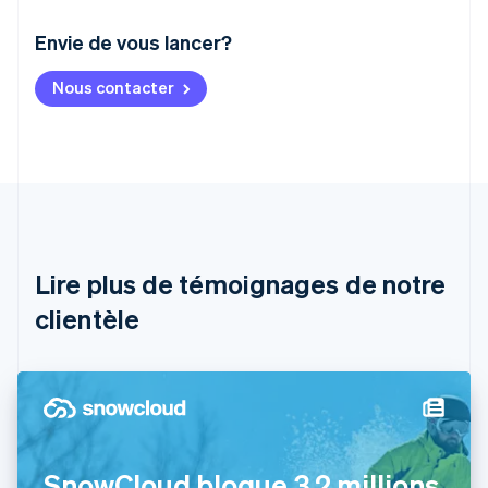
Envie de vous lancer?
Allemagne
Nous contacter
Deutsch
English
Australie
English
Autriche
Deutsch
English
Belgique
Nederlands
Français
Deutsch
English
Brésil
Português
English
Lire plus de témoignages de notre
Bulgarie
English
clientèle
Canada
English
Français
Chine continentale
简体中文
English
Chypre
English
Croatie
SnowCloud bloque 3,2 millions
English
Italiano