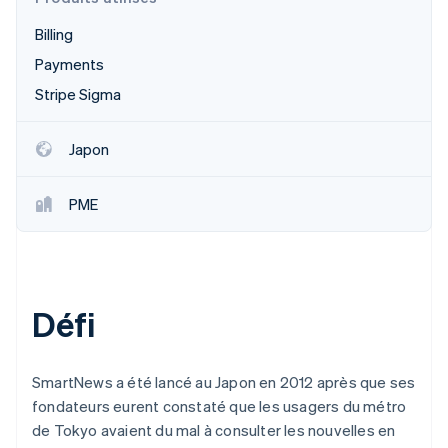
Commerce de détail
État des API
Atlas
Billing
Constitution d'une entreprise
Payments
Climate
Élimination du carbone
Écosystème
Stripe Sigma
Identity
Partenaires
Vérification de l'identité
Stripe App Marketplace
Japon
PME
Stripe Sessions 2026
Découvrez comment Stripe construit l’infrastructure écon
l’IA.
Regarder
Défi
SmartNews a été lancé au Japon en 2012 après que ses
fondateurs eurent constaté que les usagers du métro
de Tokyo avaient du mal à consulter les nouvelles en