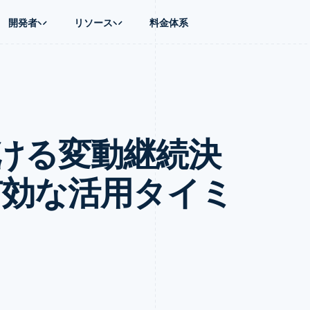
開発者
リソース
料金体系
ース別
ガイド
業種別
会社
資金管理
プラットフォ
プレイス
ンティックコマース
に問い合わせる
オンライン決済を受け付け
AI 企業
製品ロードマップ
Global Payouts
ス / ECサイト
ートプラン
構築済みの決済を実装
クリエイターエコノミ―
Sessions 年次カンファレン
第三者への入金
Connect
金融
ッショナルサービス
プラットフォームまたはマーケットプレイスを構築する
ゲーム
採用情報
プラットフォ
ける変動継続決
財務関連
ホスピタリティ、旅行、レジ
ニュースルーム
ルビジネス
サブスクリプションを管理
保険
Stripe Press
内決済
従量課金請求を提供
メディアおよびエンターテイ
の管理
トプレイス
ステーブルコイン担保型のカードを発行
有効な活用タイミ
理
エージェントによるサービスのプロビジョニングと管理
非営利団体
フォーム
プロフェッショナルサービス
パブリックセクター
動計算
小売業
on