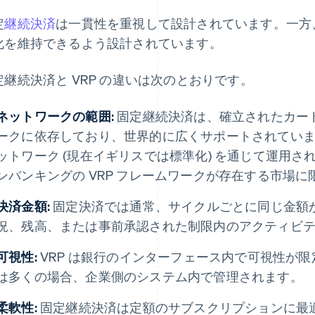
定
継続決済
は一貫性を重視して設計されています。一方
化を維持できるよう設計されています。
定継続決済と VRP の違いは次のとおりです。
ネットワークの範囲:
固定継続決済は、確立されたカー
ークに依存しており、世界的に広くサポートされています
ットワーク (現在イギリスでは標準化) を通じて運用
ンバンキングの VRP フレームワークが存在する市場
決済金額:
固定決済では通常、サイクルごとに同じ金額が
況、残高、または事前承認された制限内のアクティビ
可視性:
VRP は銀行のインターフェース内で可視性が
は多くの場合、企業側のシステム内で管理されます。
柔軟性:
固定継続決済は定額のサブスクリプションに最適