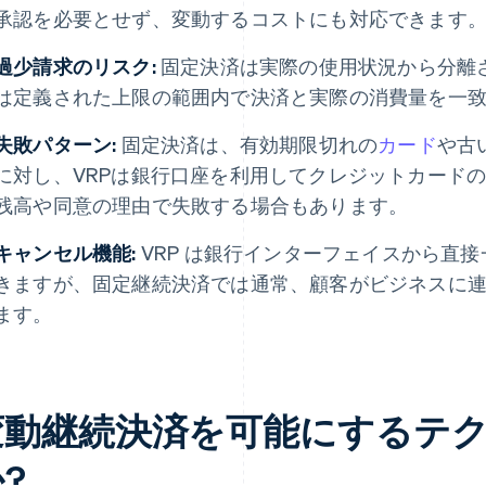
承認を必要とせず、変動するコストにも対応できます
過少請求のリスク:
固定決済は実際の使用状況から分離さ
は定義された上限の範囲内で決済と実際の消費量を一
失敗パターン:
固定決済は、有効期限切れの
カード
や古
に対し、VRPは銀行口座を利用してクレジットカード
残高や同意の理由で失敗する場合もあります。
キャンセル機能:
VRP は銀行インターフェイスから直
きますが、固定継続決済では通常、顧客がビジネスに
ます。
変動継続決済を可能にするテ
?