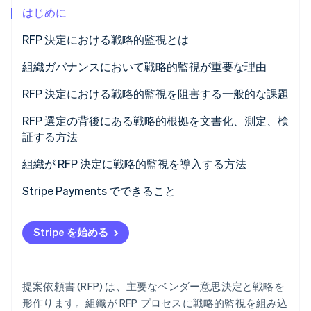
はじめに
パートナー
Climate
Stripe App Marketplace
カーボンリムーバル
RFP 決定における戦略的監視とは
Identity
組織ガバナンスにおいて戦略的監視が重要な理由
オンライン本人確認
RFP 決定における戦略的監視を阻害する一般的な課題
RFP 選定の背後にある戦略的根拠を文書化、測定、検
証する方法
Stripe Sessions 2026
Stripe が AI の経済インフラをどのように構築しているかを
組織が RFP 決定に戦略的監視を導入する方法
ご覧ください。
こちらをご覧ください
Stripe Payments でできること
Stripe を始める
提案依頼書 (RFP) は、主要なベンダー意思決定と戦略を
形作ります。組織が RFP プロセスに戦略的監視を組み込