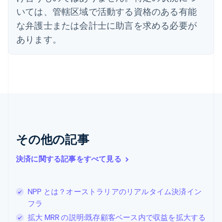
English
いては、管轄区域で活動する資格のある有能
オーストラリア
な弁護士または会計士に助言を求める必要が
English
オーストリア
あります。
Deutsch
English
オランダ
Nederlands
English
カナダ
English
Français
キプロス
English
ギリシア
English
その他の記事
クロアチア
English
Italiano
ジブラルタル
決済に関する記事をすべて見る
English
シンガポール
English
简体中文
NPP とは？オーストラリアのリアルタイム決済イン
スイス
フラ
Deutsch
Français
Italiano
English
拡大 MRR の説明:既存顧客ベース内で収益を拡大する
スウェーデン