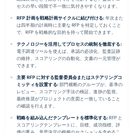
セスの早い段階で不一致に気付きやすくなります。
RFP 計画を戦略計画サイクルに結び付ける:
年次また
は四半期の計画時に主要な RFP を特定しておくこと
で、RFP を戦略的な目的を持って開始できます。
テクノロジーを活用してプロセスの統制を徹底する:
電子調達ツールを使えば、承認の必須化、監査証跡
の維持、スコアリングの自動化、文書の一元管理が
できます。
主要 RFP に対する監督委員会またはステアリングコ
ミッティを設置する:
部門横断のグループが、基準の
レビュー、スコアリング手法の検証、進捗の監視、
最終推奨がプロジェクトの意図と一致していること
の確認を行えます。
戦略を組み込んだテンプレートを標準化する:
RFP と
スコアリングテンプレートに、目標、成功指標、評
価の重み、意思決定の根拠のセクションを含めるこ