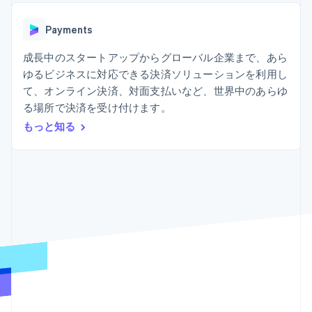
Recognition
ポーネント
SaaS
従量課金請求を提供
決済手段
製品ロードマップ
ステーブルコイン担保型
会計管理の
125 以上の決
Payments
Sessions 年次カンファ
のカードを発行
自動化
済手段を利用
レンス
エージェントによるサー
Stripe
可能
Terminal
成長中のスタートアップからグローバル企業まで、あら
採用情報
ビスのプロビジョニング
Sigma
業種別
対面支払い
ニュースルーム
と管理
ゆるビジネスに対応できる決済ソリューションを利用し
カスタムレ
Authorization
Stripe Press
て、オンライン決済、対面支払いなど、世界中のあらゆ
ポート
Boost
AI 企業
Data
決済成功率の
る場所で決済を受け付けます。
クリエイターエコノミ―
Pipeline
最適化
ゲーム
もっと知る
リソース
データの同
Link
ホスピタリティ、旅行、
お問い合わせ
期
スピーディー
レジャー
な決済
保険
アプリへの導入
営業にお問い合わせ
メディアおよびエンター
コードサンプル
パートナーになる
テインメント
開発者のブログ
非営利団体
API ステータス
プロフェッショナルサー
その他
ビス
Product roadmap
パブリックセクター
今後の予定を確認
小売業
Radar
不正防止
エコシステム
Atlas
スタートアップの企業設立