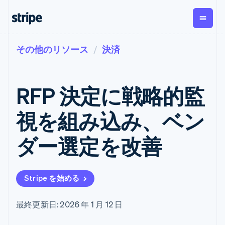
その他のリソース
決済
企業規模別
ドキュメント
学ぶ
支払い
収益
資金管
プラッ
理
フォー
大企業向け
Stripe のドキュメント
ブログ
とマー
Payments
Billing
スタートアップ向け
API リファレンス
導入事例
RFP 決定に戦略的監
オンライン決
経常収益
ットプ
Global
ライブラリと SDK
ガイド
済
Metronome
Payouts
イス
Stripe Apps
Managed
視を組み込み、ベン
従量課金
Payments
第三者
Connec
ユースケース別
マーチャント
サブスクリ
への入
サポート
プション
オブレコード
金
ダー選定を改善
プラッ
ガイド
エージェンティックコマ
サブスクリ
ソリューショ
Payment links
フォー
ース
サポートに問い合わせる
プションの
ン
決済の
E コマース / ECサイト
オンライン決済を受け付
管理サポートプラン
コーディング
管理
Invoicing
築
埋込型金融
け
プロフェッショナルサー
1 回限りまた
不要の決済ペ
Stripe を始める
請求・財務関連
構築済みの決済を実装
ビス
は継続
ージ
Checkout
グローバルビジネス
プラットフォームまたは
構築済み決済
Tax
アプリ内決済
マーケットプレイスを構
消費税と
UI
最終更新日: 2026 年 1 月 12 日
マーケットプレイス
築する
VAT の自動
Elements
資金管理
サブスクリプションを管
柔軟な UI コン
計算
Revenue
会社
プラットフォーム
理