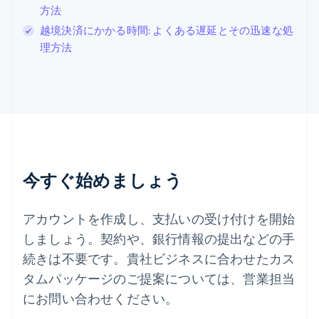
Svenska
English
方法
スペイン
越境決済にかかる時間: よくある遅延とその迅速な処
Español
English
理方法
スロバキア
English
スロベニア
English
Italiano
タイ
ไทย
English
チェコ共和国
English
デンマーク
今すぐ始めましょう
English
ドイツ
Deutsch
English
アカウントを作成し、支払いの受け付けを開始
ニュージーランド
しましょう。契約や、銀行情報の提出などの手
English
ノルウェー
続きは不要です。貴社ビジネスに合わせたカス
English
タムパッケージのご提案については、営業担当
ハンガリー
にお問い合わせください。
English
フィンランド