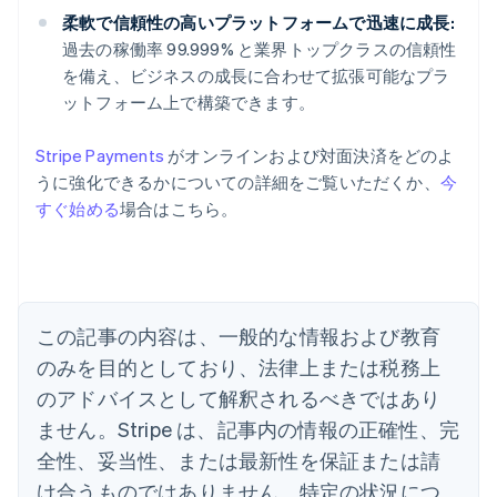
柔軟で信頼性の高いプラットフォームで迅速に成長:
過去の稼働率 99.999% と業界トップクラスの信頼性
を備え、ビジネスの成長に合わせて拡張可能なプラ
ットフォーム上で構築できます。
Stripe Payments
がオンラインおよび対面決済をどのよ
うに強化できるかについての詳細をご覧いただくか、
今
すぐ始める
場合はこちら。
アイルランド
English
アメリカ
English
Español
简体中文
アラブ首長国連邦
この記事の内容は、一般的な情報および教育
English
イギリス
のみを目的としており、法律上または税務上
English
のアドバイスとして解釈されるべきではあり
イタリア
Italiano
English
ません。Stripe は、記事内の情報の正確性、完
インド
全性、妥当性、または最新性を保証または請
English
エストニア
け合うものではありません。特定の状況につ