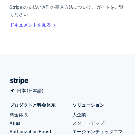
English
Stripe の支払い API の導入方法について、ガイドをご覧
リヒテンシュタイン
ください。
Deutsch
English
ルーマニア
ドキュメントを見る
English
ルクセンブルグ
Français
Deutsch
English
中国香港特別行政区
English
简体中文
中国本土
简体中文
English
日本
日本語
English
日本 (日本語)
プロダクトと料金体系
ソリューション
料金体系
大企業
Atlas
スタートアップ
Authorization Boost
エージェンティックコマ