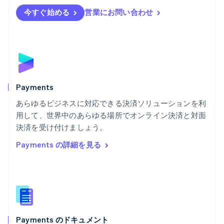
English
Svenska
今すぐ始める
営業にお問い合わせ
ブラジル
Português
English
フランス
Français
English
ブルガリア
English
ベルギー
Nederlands
Français
Deutsch
English
Payments
ポーランド
あらゆるビジネスに対応できる決済ソリューションを利
English
用して、世界中のあらゆる場所でオンライン決済と対面
ポルトガル
Português
English
決済を受け付けましょう。
マルタ
Payments の詳細を見る
English
マレーシア
English
简体中文
メキシコ
Español
English
ラトビア
English
Payments のドキュメント
リトアニア