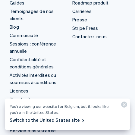
Guides
Roadmap produit
Témoignages de nos
Carrières
clients
Presse
Blog
Stripe Press
Communauté
Contactez-nous
Sessions : conférence
annuelle
Confidentialité et
conditions générales
Activités interdites ou
soumises à conditions
Licences
Plan du site
You’re viewing our website for Belgium, but it looks like
Paramètres des cookies
you’re in the United States.
Plus de ressources
Switch to the United States site
Service d'assistance