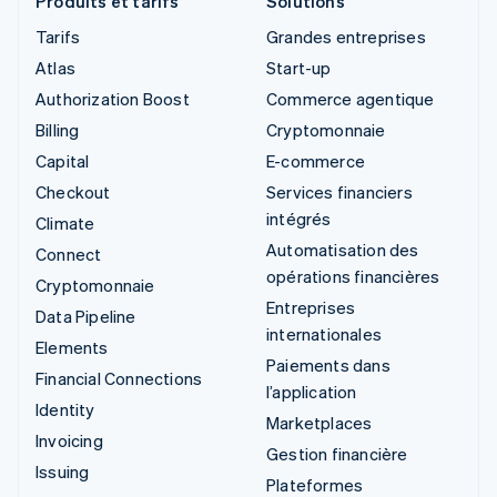
Produits et tarifs
Solutions
Tarifs
Grandes entreprises
Atlas
Start-up
Authorization Boost
Commerce agentique
Billing
Cryptomonnaie
Capital
E-commerce
Checkout
Services financiers
intégrés
Climate
Automatisation des
Connect
opérations financières
Cryptomonnaie
Entreprises
Data Pipeline
internationales
Elements
Paiements dans
Financial Connections
l’application
Identity
Marketplaces
Invoicing
Gestion financière
Issuing
Plateformes