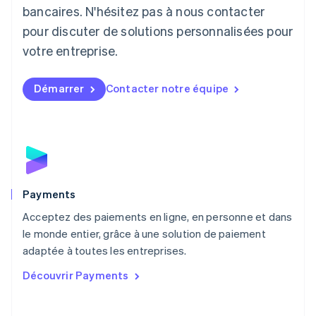
Lituanie
bancaires. N'hésitez pas à nous contacter
English
pour discuter de solutions personnalisées pour
Luxembourg
votre entreprise.
Français
Deutsch
English
Malaisie
English
简体中文
Démarrer
Contacter notre équipe
Malte
English
Mexique
Español
English
Norvège
English
Nouvelle-Zélande
English
Payments
Pays-Bas
Acceptez des paiements en ligne, en personne et dans
Nederlands
English
le monde entier, grâce à une solution de paiement
Pologne
English
adaptée à toutes les entreprises.
Portugal
Découvrir Payments
Português
English
R.A.S. de Hong Kong, Chine
English
简体中文