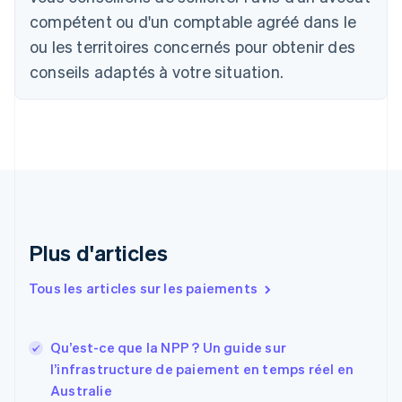
Brésil
compétent ou d'un comptable agréé dans le
Português
English
ou les territoires concernés pour obtenir des
Bulgarie
English
conseils adaptés à votre situation.
Canada
English
Français
Chine continentale
简体中文
English
Chypre
English
Croatie
English
Italiano
Danemark
English
Plus d'articles
Émirats arabes unis
English
Tous les articles sur les paiements
Espagne
Español
English
Estonie
Qu’est-ce que la NPP ? Un guide sur
English
l’infrastructure de paiement en temps réel en
États-Unis
Australie
English
Español
简体中文