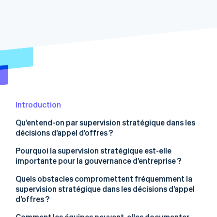
Découvrez les prochaines évolutions
Commerce en ligne
Radar
Prévention de la fraude
Écosystème
Atlas
Constitution de start-up
Partenaires
Climate
Stripe App Marketplace
Élimination du carbone
Identity
Vérification de l'identité
Introduction
Qu’entend-on par supervision stratégique dans les
décisions d’appel d’offres ?
Pourquoi la supervision stratégique est-elle
Stripe Sessions 2026
importante pour la gouvernance d’entreprise ?
Découvrez comment Stripe construit l’infrastructure écono
Regarder la vidéo
Quels obstacles compromettent fréquemment la
supervision stratégique dans les décisions d’appel
d’offres ?
Comment les équipes peuvent-elles documenter,