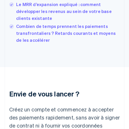
Finlande
Le MRR d’expansion expliqué : comment
English
Svenska
développer les revenus au sein de votre base
France
clients existante
Français
English
Combien de temps prennent les paiements
Gibraltar
English
transfrontaliers ? Retards courants et moyens
Grèce
de les accélérer
English
Hongrie
English
Inde
English
Irlande
English
Italie
Italiano
English
Envie de vous lancer ?
Japon
日本語
English
Créez un compte et commencez à accepter
Lettonie
English
des paiements rapidement, sans avoir à signer
Liechtenstein
de contrat ni à fournir vos coordonnées
Deutsch
English