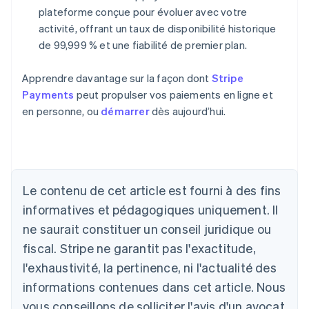
plateforme conçue pour évoluer avec votre
activité, offrant un taux de disponibilité historique
de 99,999 % et une fiabilité de premier plan.
Apprendre davantage sur la façon dont
Stripe
Payments
peut propulser vos paiements en ligne et
en personne, ou
démarrer
dès aujourd’hui.
Le contenu de cet article est fourni à des fins
Allemagne
informatives et pédagogiques uniquement. Il
Deutsch
English
ne saurait constituer un conseil juridique ou
Australie
fiscal. Stripe ne garantit pas l'exactitude,
English
Autriche
l'exhaustivité, la pertinence, ni l'actualité des
Deutsch
English
informations contenues dans cet article. Nous
Belgique
vous conseillons de solliciter l'avis d'un avocat
Nederlands
Français
Deutsch
English