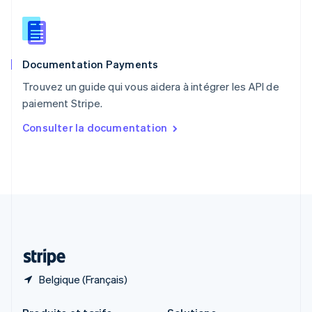
République tchèque
English
Roumanie
English
Documentation Payments
Royaume-Uni
English
Trouvez un guide qui vous aidera à intégrer les API de
Singapour
paiement Stripe.
English
简体中文
Slovaquie
Consulter la documentation
English
Slovénie
English
Italiano
Suède
Svenska
English
Suisse
Deutsch
Français
Italiano
English
Thaïlande
ไทย
English
Belgique (Français)