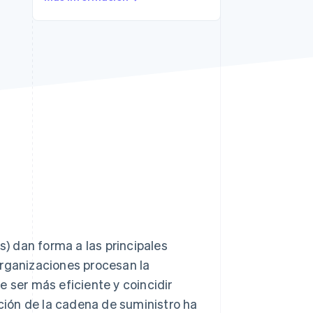
Stripe Sessions 2026
Descubre cómo Stripe
está construyendo la
infraestructura
económica para la IA.
Ver ahora
s) dan forma a las principales
organizaciones procesan la
 ser más eficiente y coincidir
pción de la cadena de suministro ha