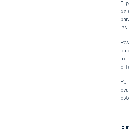
El 
de 
par
las
Pos
pri
rut
el 
Por
eva
est
¿