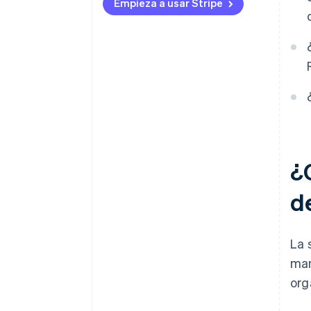
Empieza a usar Stripe
¿Q
d
La 
man
org