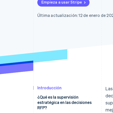
Authorization Boost
Data Pipeline
Empieza a usar Stripe
Optimizaciones de aceptación
Sincronización de d
Link
Proceso de compra acelerado
Última actualización: 12 de enero de 20
Financial Connections
Datos de ctas. financieras
vinculadas
Introducción
Las
dec
¿Qué es la supervisión
estratégica en las decisiones
sup
RFP?
mej