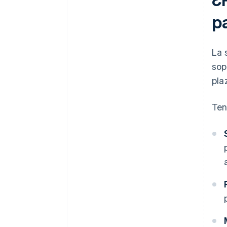
pa
La 
sop
pla
Ten