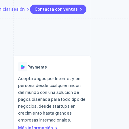
niciar sesión
Contacta con ventas
Recursos
Ecosystem
Contacto
 marketplaces
Más
Integraciones de aplicaciones
Socios
Contacta con ventas
Product roadmap
ento
Muestras de código
Stripe App Marketplace
Conviértete en socio
Descubre lo que viene
ataformas
Blog de desarrolladores
 platforms
Estado de la API
Radar
ncieros
Prevención de fraude
Payments
Atlas
s y virtuales
Constitución de una startup
ro
Acepta pagos por Internet y en
es
persona desde cualquier rincón
Climate
Eliminación de dióxido de
del mundo con una solución de
carbono
pagos diseñada para todo tipo de
Identity
negocios, desde startups en
Verificación de identidad en
crecimiento hasta grandes
línea
empresas internacionales.
Más información