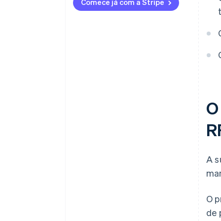
Comece já com a Stripe
O
R
A s
man
O p
de 