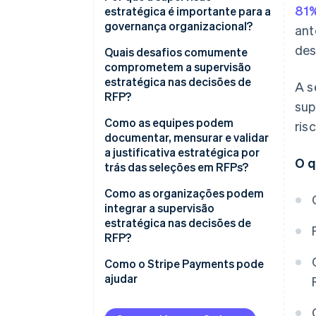
81
estratégica é importante para a
governança organizacional?
ant
des
Quais desafios comumente
comprometem a supervisão
estratégica nas decisões de
A s
RFP?
sup
Como as equipes podem
ris
documentar, mensurar e validar
a justificativa estratégica por
O q
trás das seleções em RFPs?
Como as organizações podem
integrar a supervisão
estratégica nas decisões de
RFP?
Como o Stripe Payments pode
ajudar