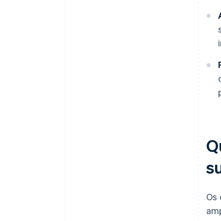
Q
s
Os 
amp