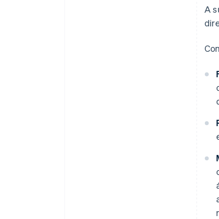
A s
dir
Con