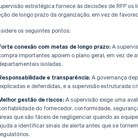
upervisão estratégica fornece às decisões de RFP os l
eção de longo prazo da organização, em vez de favorec
sidere os seguintes pontos:
Forte conexão com metas de longo prazo:
A supervis
compra importantes apoiem o plano geral, em vez de 
departamentais isoladas.
Responsabilidade e transparência:
A governança dep
explicadas e defendidas, e a supervisão estruturada cri
Melhor gestão de riscos:
A supervisão exige uma aval
confiabilidade do fornecedor, conformidade, segurança
áreas que são fáceis de negligenciar quando as equip
ajuda a identificar sinais de alerta antes que se torn
regulatórios.