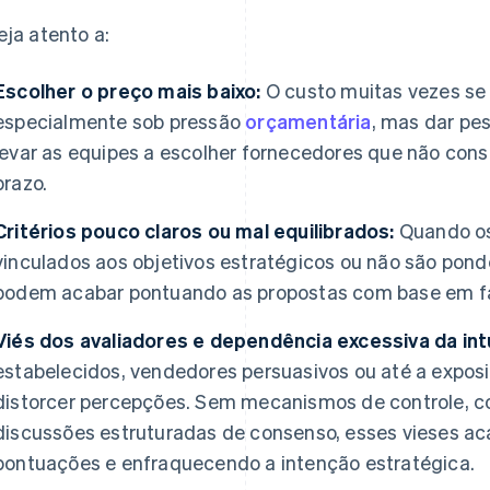
eja atento a:
Escolher o preço mais baixo:
O custo muitas vezes se 
especialmente sob pressão
orçamentária
, mas dar pe
levar as equipes a escolher fornecedores que não con
prazo.
Critérios pouco claros ou mal equilibrados:
Quando os 
vinculados aos objetivos estratégicos ou não são pon
podem acabar pontuando as propostas com base em f
Viés dos avaliadores e dependência excessiva da int
estabelecidos, vendedores persuasivos ou até a expo
distorcer percepções. Sem mecanismos de controle, c
discussões estruturadas de consenso, esses vieses a
pontuações e enfraquecendo a intenção estratégica.