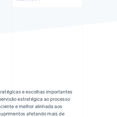
Stripe Sessions 2026
Veja como a Stripe está
construindo a
infraestrutura
econômica da IA.
Assista agora
ratégicas e escolhas importantes
ervisão estratégica ao processo
iciente e melhor alinhada aos
 suprimentos afetando mais de