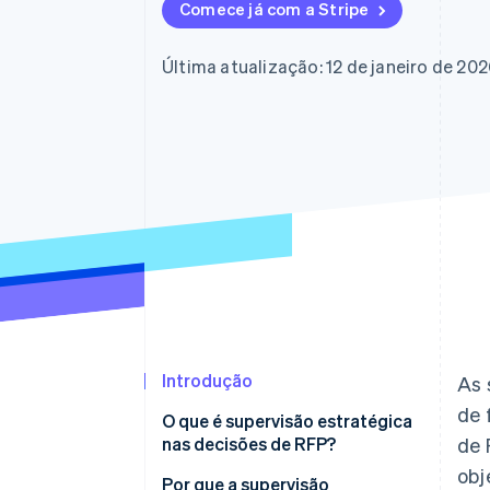
Authorization Boost
Comece já com a Stripe
Otimizações de aceitação
Link
Checkout acelerado
Última atualização: 12 de janeiro de 20
Financial Connections
Dados de contas vinculadas
Introdução
As 
de 
O que é supervisão estratégica
nas decisões de RFP?
de 
obj
Por que a supervisão