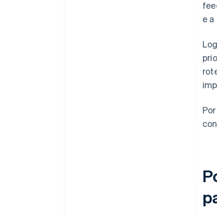
fee
e a
Log
pri
rot
imp
Por
con
P
p