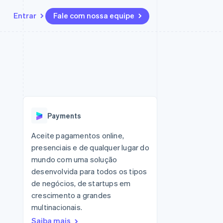
Entrar
Fale com nossa equipe
Recursos
Ecossistema
Contato
 marketplaces
Mais
Integrações de aplicativos
Parceiros
Fale com a equipe de vendas
Product roadmap
sões
Exemplos de códigos
Stripe App Marketplace
Seja um parceiro
Veja o que está chegando
ara plataformas
Blog de desenvolvedores
 platforms
zer
Status da API
Radar
ceiros
Prevenção de fraudes
Payments
Atlas
ativos
 e virtuais
Incorporação de startups
Aceite pagamentos online,
presenciais e de qualquer lugar do
Climate
Remoção de carbono
mundo com uma solução
desenvolvida para todos os tipos
Identity
Verificação de identidade
de negócios, de startups em
crescimento a grandes
multinacionais.
Saiba mais