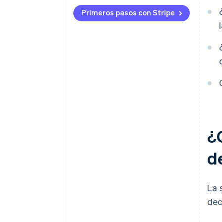
Primeros pasos con Stripe
¿Q
d
La 
dec