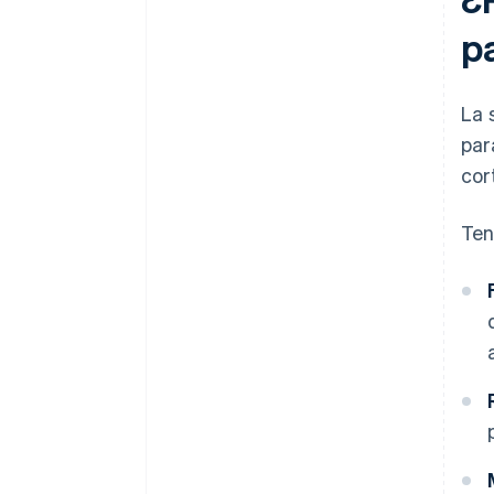
p
La 
par
cor
Ten