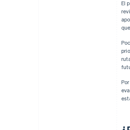
El 
rev
apo
que
Poc
pri
rut
fut
Por
eva
est
¿