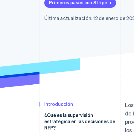
Authorization Boost
Primeros pasos con Stripe
Optimizaciones de aceptación
Link
Proceso de compra acelerado
Última actualización: 12 de enero de 20
Financial Connections
Datos de ctas. financieras
vinculadas
Introducción
Los
de 
¿Qué es la supervisión
estratégica en las decisiones de
pro
RFP?
los