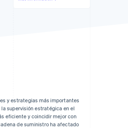
Sesiones de Stripe
2026
Descubre cómo Stripe
construye la
infraestructura
económica para la IA.
Mirar ahora
nes y estrategias más importantes
la supervisión estratégica en el
 eficiente y coincidir mejor con
a cadena de suministro ha afectado