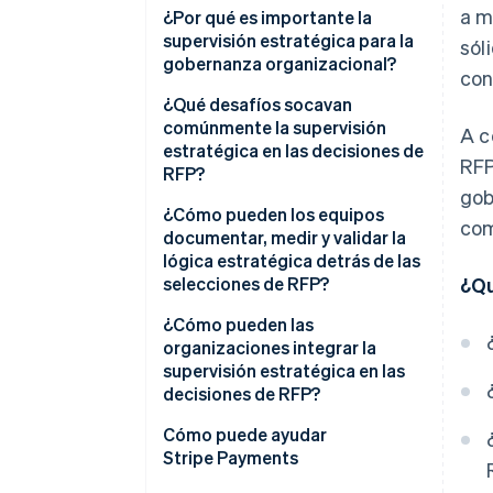
a m
¿Por qué es importante la
supervisión estratégica para la
sól
gobernanza organizacional?
con
¿Qué desafíos socavan
comúnmente la supervisión
A c
estratégica en las decisiones de
RFP
RFP?
gob
¿Cómo pueden los equipos
com
documentar, medir y validar la
lógica estratégica detrás de las
selecciones de RFP?
¿Qu
¿Cómo pueden las
organizaciones integrar la
supervisión estratégica en las
decisiones de RFP?
Cómo puede ayudar
Stripe Payments