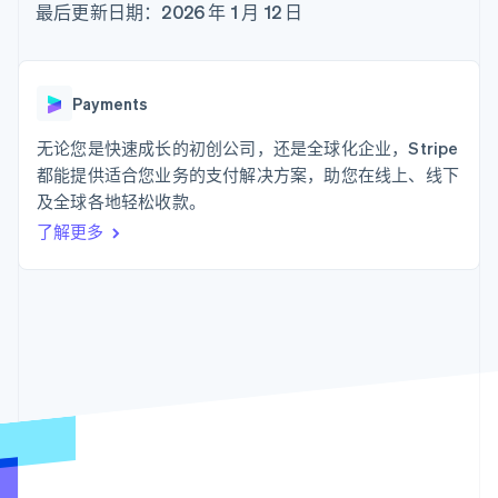
支付成功率优
Stripe Sigma
最后更新日期：2026 年 1 月 12 日
产品路线图
SaaS
化
自定义报告
Sessions 年度大会
Link
Data Pipeline
招聘
加速结账
数据同步
资讯中心
资源
Stripe Press
Payments
按行业
应用集成
无论您是快速成长的初创公司，还是全球化企业，Stripe
AI 企业
代码示例
更多
创作者经济
开发者博客
都能提供适合您业务的支付解决方案，助您在线上、线下
联系
Product roadmap
游戏
API 状态
及全球各地轻松收款。
了解未来规划
酒店、旅游与休闲
联系销售
了解更多
保险
Radar
成为合作伙伴
媒体与娱乐
欺诈防范
非营利组织
Atlas
专业服务
初创企业注册
公共部门
零售
Climate
碳移除
生态系统
合作伙伴
Stripe App Marketplace
Stripe Sessions 2026