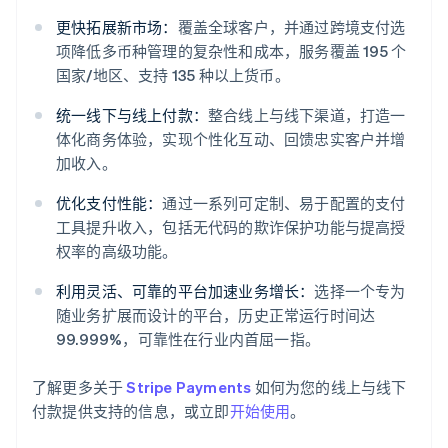
更快拓展新市场：
覆盖全球客户，并通过跨境支付选
项降低多币种管理的复杂性和成本，服务覆盖 195 个
国家/地区、支持 135 种以上货币。
统一线下与线上付款：
整合线上与线下渠道，打造一
体化商务体验，实现个性化互动、回馈忠实客户并增
加收入。
阿联酋
优化支付性能：
通过一系列可定制、易于配置的支付
English
爱尔兰
工具提升收入，包括无代码的欺诈保护功能与提高授
English
权率的高级功能。
爱沙尼亚
English
利用灵活、可靠的平台加速业务增长：
选择一个专为
奥地利
随业务扩展而设计的平台，历史正常运行时间达
Deutsch
English
99.999%，可靠性在行业内首屈一指。
澳大利亚
English
巴西
了解更多关于
Stripe Payments
如何为您的线上与线下
Português
English
付款提供支持的信息，或立即
开始使用
。
保加利亚
English