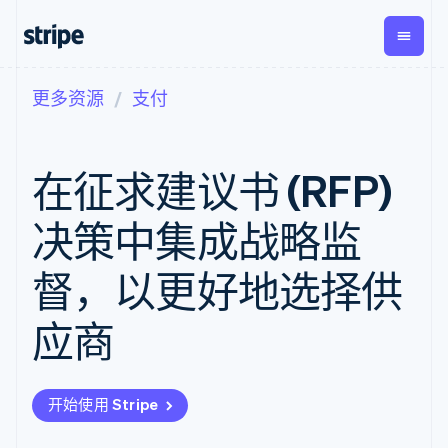
更多资源
支付
按企业阶段
文档
学习
支付
营收
资金管
平台
理
易市
大型企业
Stripe 文档
博客
Payments
Billing
初创企业
API 参考文档
客户案例
在征求建议书 (RFP)
在线支付
经常性收入
Global
Conn
库与 SDK
指南
Payment links
Metronome
Payouts
Stripe Apps
按用量计费
平台
决策中集成战略监
无代码支付
Subscriptions
向第三
按应用场景
Checkout
方打款
支持
预构建支付界
订阅管理
督，以更好地选择供
指南
智能体商务
面
Invoicing
加密货币
获取支持
一次性或定期
Elements
电子商务
接受线上付款
托管支持方案
灵活的 UI 组件
账单
应商
嵌入式金融
实施预置结账流程
专业服务
Payment
Tax
财务自动化
构建平台或交易市场
methods
销售税和增值
全球化企业
管理订阅
接入 125+ 种支
税自动化
应用内支付
提供按用量计费
付方式
Revenue
开始使用 Stripe
交易市场
发行稳定币支持的支付卡
Authorization
Recognition
公司
资金管理
通过智能体配置和管理服
Boost
会计自动化
平台
务