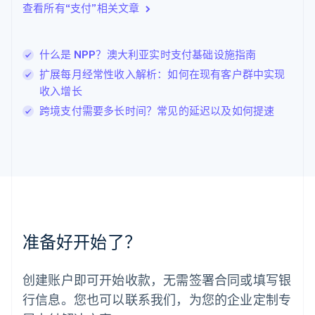
查看所有“支付”相关文章
立陶宛
English
列支敦士登
什么是 NPP？澳大利亚实时支付基础设施指南
Deutsch
English
卢森堡
扩展每月经常性收入解析：如何在现有客户群中实现
Français
Deutsch
English
收入增长
罗马尼亚
跨境支付需要多长时间？常见的延迟以及如何提速
English
马尔他
English
马来西亚
English
简体中文
美国
English
Español
简体中文
墨西哥
Español
English
准备好开始了？
挪威
English
葡萄牙
创建账户即可开始收款，无需签署合同或填写银
Português
English
行信息。您也可以联系我们，为您的企业定制专
日本
日本語
English