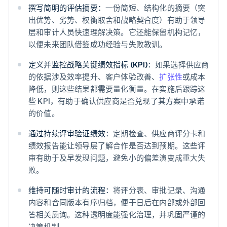
撰写简明的评估摘要：
一份简短、结构化的摘要（突
出优势、劣势、权衡取舍和战略契合度）有助于领导
层和审计人员快速理解决策。它还能保留机构记忆，
以便未来团队借鉴成功经验与失败教训。
定义并监控战略关键绩效指标 (KPI)：
如果选择供应商
的依据涉及效率提升、客户体验改善、
扩张性
或成本
降低，则这些结果都需要量化衡量。在实施后跟踪这
些 KPI，有助于确认供应商是否兑现了其方案中承诺
的价值。
通过持续评审验证绩效：
定期检查、供应商评分卡和
绩效报告能让领导层了解合作是否达到预期。这些评
审有助于及早发现问题，避免小的偏差演变成重大失
败。
维持可随时审计的流程：
将评分表、审批记录、沟通
内容和合同版本有序归档，便于日后在内部或外部回
答相关质询。这种透明度能强化治理，并巩固严谨的
决策机制。