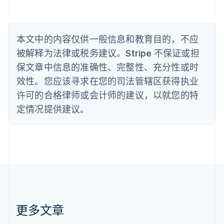
比利时
Nederlands
Français
Deutsch
English
波兰
本文中的内容仅供一般信息和教育目的，不应
English
丹麦
被解释为法律或税务建议。Stripe 不保证或担
English
保文章中信息的准确性、完整性、充分性或时
德国
效性。您应该寻求在您的司法管辖区获得执业
Deutsch
English
法国
许可的合格律师或会计师的建议，以就您的特
Français
English
定情况提供建议。
芬兰
English
Svenska
荷兰
Nederlands
English
加拿大
English
Français
捷克
English
克罗地亚
English
Italiano
更多文章
拉脱维亚
English