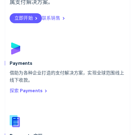
属支付解决方案。
瑞典
Svenska
English
瑞士
立即开始
联系销售
Deutsch
Français
Italiano
English
塞浦路斯
English
斯洛伐克
English
斯洛文尼亚
English
Italiano
Payments
泰国
ไทย
English
借助为各种企业打造的支付解决方案，实现全球范围线上
希腊
线下收款。
English
探索 Payments
西班牙
Español
English
新加坡
English
简体中文
新西兰
English
匈牙利
English