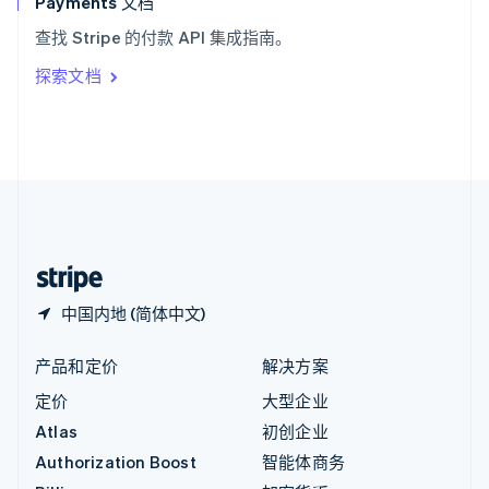
Payments 文档
意大利
查找 Stripe 的付款 API 集成指南。
Italiano
English
印度
探索文档
English
英国
English
直布罗陀
English
中国内地
简体中文
English
中国香港特别行政区
English
简体中文
中国内地 (简体中文)
产品和定价
解决方案
定价
大型企业
Atlas
初创企业
Authorization Boost
智能体商务