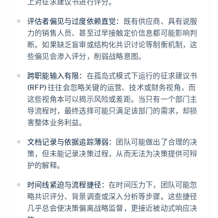
上对征求建议书进行评分。
评估者偏见与过度依赖直觉：
既有供应商、具有说服
力的销售人员、甚至过早接触定价信息都可能影响判
断。如果缺乏盲审或结构化共识讨论等制衡机制，这
些偏见会渗入评分，削弱战略意图。
跨职能输入有限：
在孤岛式模式下运行的征求建议书
(RFP) 往往会忽略关键的运营、技术或财务视角，而
这些视角本可以揭示风险或差距。当只有一个部门主
导流程时，最终选择可能只满足该部门的需求，却损
害整体业务利益。
文档记录与依据追踪薄弱：
团队可能做出了合理的决
策，但未能记录决策过程，从而无法为决策提供可辩
护的解释。
时间线紧迫与流程捷径：
在时间压力下，团队可能忽
略共识评分、背景调查或深入分析等步骤。这些捷径
几乎总会使决策偏离战略监督，更接近被动式响应决