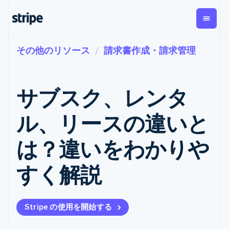
その他のリソース
請求書作成・請求管理
企業規模別
ドキュメント
学ぶ
支払い
収益
資金管
プラッ
理
フォー
大企業向け
Stripe のドキュメント
ブログ
とマー
Payments
Billing
スタートアップ向け
API リファレンス
導入事例
サブスク、レンタ
オンライン決
経常収益
ットプ
Global
ライブラリと SDK
ガイド
済
Metronome
Payouts
イス
Stripe Apps
Managed
ル、リースの違いと
従量課金
Payments
第三者
Connec
ユースケース別
マーチャント
サブスクリ
への入
サポート
プション
オブレコード
金
は？違いをわかりや
プラッ
ガイド
エージェンティックコマ
サブスクリ
ソリューショ
Payment links
フォー
ース
サポートに問い合わせる
プションの
ン
決済の
E コマース / ECサイト
オンライン決済を受け付
管理サポートプラン
コーディング
管理
Invoicing
すく解説
築
埋込型金融
け
プロフェッショナルサー
1 回限りまた
不要の決済ペ
請求・財務関連
構築済みの決済を実装
ビス
は継続
ージ
Checkout
グローバルビジネス
プラットフォームまたは
構築済み決済
Tax
アプリ内決済
マーケットプレイスを構
消費税と
UI
Stripe の使用を開始する
マーケットプレイス
築する
VAT の自動
Elements
資金管理
サブスクリプションを管
柔軟な UI コン
計算
Revenue
会社
プラットフォーム
理