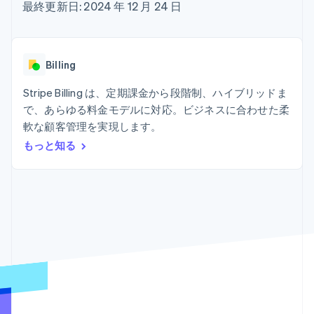
Recognition
ポーネント
最終更新日: 2024 年 12 月 24 日
SaaS
従量課金請求を提供
決済手段
製品ロードマップ
ステーブルコイン担保型
会計管理の
125 以上の決
Sessions 年次カンファ
のカードを発行
自動化
済手段を利用
レンス
エージェントによるサー
Stripe
可能
Terminal
採用情報
ビスのプロビジョニング
Billing
Sigma
業種別
対面支払い
ニュースルーム
と管理
カスタムレ
Authorization
Stripe Press
Stripe Billing は、定期課金から段階制、ハイブリッドま
ポート
Boost
AI 企業
Data
決済成功率の
で、あらゆる料金モデルに対応。ビジネスに合わせた柔
クリエイターエコノミ―
Pipeline
最適化
ゲーム
軟な顧客管理を実現します。
リソース
データの同
Link
ホスピタリティ、旅行、
お問い合わせ
もっと知る
期
スピーディー
レジャー
な決済
保険
アプリへの導入
営業にお問い合わせ
メディアおよびエンター
コードサンプル
パートナーになる
テインメント
開発者のブログ
非営利団体
API ステータス
プロフェッショナルサー
その他
ビス
Product roadmap
パブリックセクター
今後の予定を確認
小売業
Radar
不正防止
エコシステム
Atlas
スタートアップの企業設立