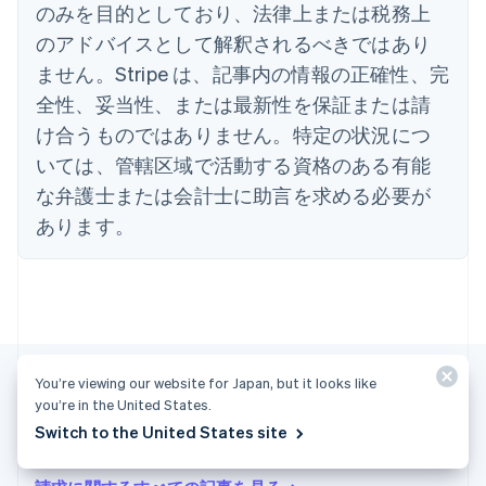
のみを目的としており、法律上または税務上
Italiano
English
インド
のアドバイスとして解釈されるべきではあり
English
ません。Stripe は、記事内の情報の正確性、完
エストニア
全性、妥当性、または最新性を保証または請
English
オーストラリア
け合うものではありません。特定の状況につ
English
いては、管轄区域で活動する資格のある有能
オーストリア
Deutsch
English
な弁護士または会計士に助言を求める必要が
オランダ
あります。
Nederlands
English
カナダ
English
Français
キプロス
English
ギリシア
English
You’re viewing our website for Japan, but it looks like
クロアチア
you’re in the United States.
English
Italiano
Switch to the United States site
ジブラルタル
その他の記事
English
シンガポール