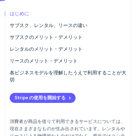
パートナー
Climate
Stripe App Marketplace
はじめに
カーボンリムーバル
Identity
サブスク、レンタル、リースの違い
オンライン本人確認
サブスクとは？
サブスクのメリット・デメリット
レンタルとは？
サブスクのメリット
レンタルのメリット・デメリット
リースとは？
サブスクのデメリット
レンタルのデメリット
リースのメリット・デメリット
Stripe Sessions 2026
Stripe が AI の経済インフラをどのように構築しているかを
リースビジネスの代表例
リースのメリット
各ビジネスモデルを理解したうえで利用することが大
ご覧ください。
切
こちらをご覧ください
リースのデメリット
Stripe の使用を開始する
消費者が商品を借りて利用できるサービスについては、
現在さまざまなものが生み出されています。レンタルや
リースによる物理的なものだけでなく、最近ではコンテ