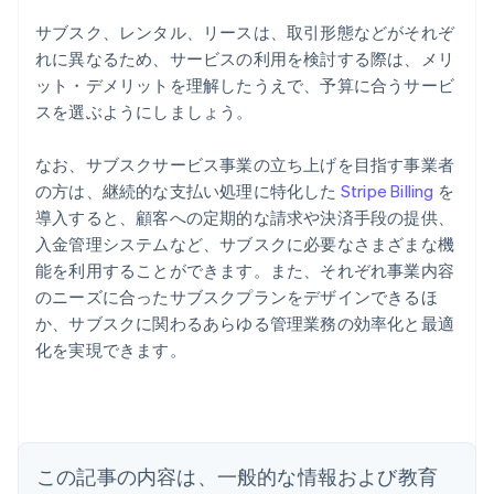
サブスク、レンタル、リースは、取引形態などがそれぞ
れに異なるため、サービスの利用を検討する際は、メリ
ット・デメリットを理解したうえで、予算に合うサービ
スを選ぶようにしましょう。
なお、サブスクサービス事業の立ち上げを目指す事業者
の方は、継続的な支払い処理に特化した
Stripe Billing
を
導入すると、顧客への定期的な請求や決済手段の提供、
入金管理システムなど、サブスクに必要なさまざまな機
能を利用することができます。また、それぞれ事業内容
のニーズに合ったサブスクプランをデザインできるほ
アイルランド
か、サブスクに関わるあらゆる管理業務の効率化と最適
English
化を実現できます。
アメリカ
English
Español
简体中文
アラブ首長国連邦
English
イギリス
English
この記事の内容は、一般的な情報および教育
イタリア