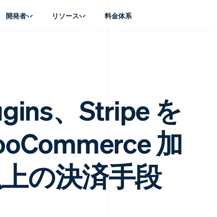
開発者
リソース
料金体系
ース別
ガイド
業種別
会社
資金管理
プラットフォ
プレイス
ンティックコマース
に問い合わせる
オンライン決済を受け付け
AI 企業
製品ロードマップ
Global Payouts
ス / ECサイト
ートプラン
構築済みの決済を実装
クリエイターエコノミ―
Sessions 年次カンファレン
第三者への入金
Connect
金融
ッショナルサービス
プラットフォームまたはマーケットプレイスを構築する
ゲーム
採用情報
プラットフォ
財務関連
ホスピタリティ、旅行、レジ
ニュースルーム
ugins、Stripe を
ルビジネス
サブスクリプションを管理
保険
Stripe Press
内決済
従量課金請求を提供
メディアおよびエンターテイ
の管理
トプレイス
ステーブルコイン担保型のカードを発行
oCommerce 加
理
エージェントによるサービスのプロビジョニングと管理
非営利団体
フォーム
プロフェッショナルサービス
パブリックセクター
動計算
小売業
 以上の決済手段
on