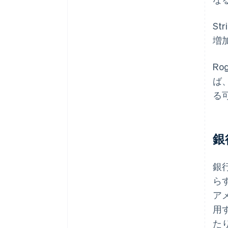
St
増
R
ば
る
銀
銀
ら
アメ
用
た