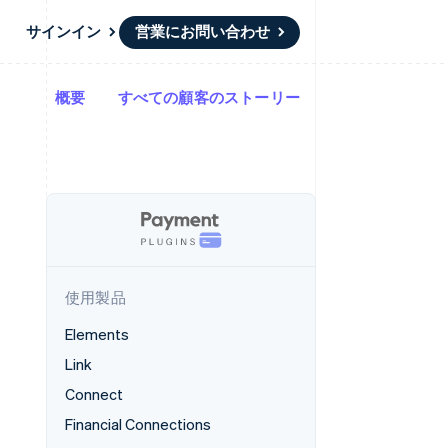
サインイン
営業にお問い合わせ
概要
すべての顧客のストーリー
リソース
エコシステム
お問い合わせ
ームとマーケット
その他
アプリへの導入
パートナー
営業にお問い合わせ
Product roadmap
ス
コードサンプル
Stripe App Marketplace
パートナーになる
今後の予定を確認
開発者のブログ
ーム決済の構築
ャー
API ステータス
Radar
不正防止
ンメント
Atlas
スタートアップの企業設立
使用製品
Climate
カーボンリムーバル
Elements
Identity
Link
オンライン本人確認
Connect
Financial Connections