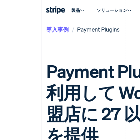
製品
ソリューション
導入事例
Payment Plugins
企業規模別
ドキュメント
学ぶ
ユースケ
サポート
支払い
収益
大企業向け
Stripe のドキュメント
ブログ
エージェ
サポート
Payments
Billing
スタートアップ向け
API リファレンス
導入事例
E コマー
管理サポ
オンライン決済
経常収益
ライブラリと SDK
ガイド
埋込型
プロフェ
Managed Payments
Metronome
Stripe Apps
請求・
Payment Pl
マーチャントオブレコードソリ
従量課金
グローバ
ューション
サブスクリプション
アプリ
サブスクリプション
Payment links
マーケッ
コーディング不要の決済ページ
Invoicing
利用して Wo
資金管
1 回限りまたは継続
Checkout
プラット
構築済み決済 UI
Tax
SaaS
消費税と VAT の自
Elements
柔軟な UI コンポーネント
盟店に 27
Revenue Recogniti
会計管理の自動化
決済手段
125 以上の決済手段を利用可能
Stripe Sigma
カスタムレポート
Terminal
を提供
対面支払い
Data Pipeline
データの同期
Authorization Boost
決済成功率の最適化