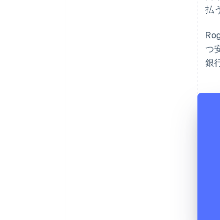
払
Ro
つ
銀