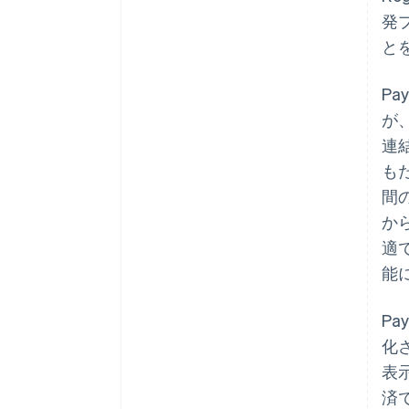
発
と
Pay
が、
連
も
間
か
適
能
P
化
表
済