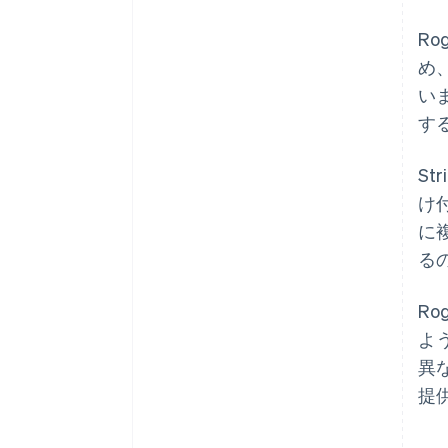
R
め
い
す
St
け
に
る
R
よ
異
提