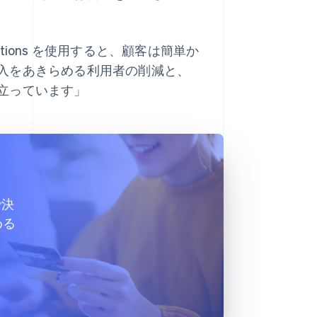
nections を使用すると、顧客は簡単か
入をあきらめる利用者の削減と、
立っています」
で決
める