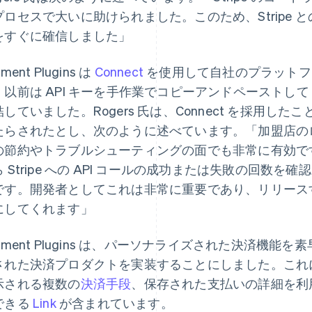
プロセスで大いに助けられました。このため、Stripe
をすぐに確信しました」
ment Plugins は
Connect
を使用して自社のプラットフ
以前は API キーを手作業でコピーアンドペーストして WooC
結していました。Rogers 氏は、Connect を採用
たらされたとし、次のように述べています。「加盟店の
の節約やトラブルシューティングの面でも非常に有効です。ま
ら Stripe への API コールの成功または失敗の回数
です。開発者としてこれは非常に重要であり、リリース
にしてくれます」
ayment Plugins は、パーソナライズされた決済機
された決済プロダクトを実装することにしました。これ
示される複数の
決済手段
、保存された支払いの詳細を利
できる
Link
が含まれています。