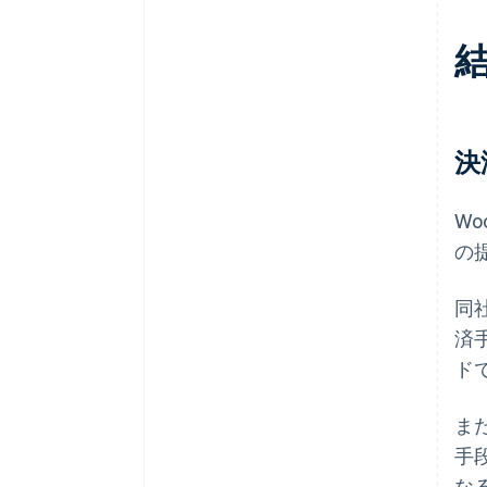
決
Wo
の
同社
済手
ド
また
手
な