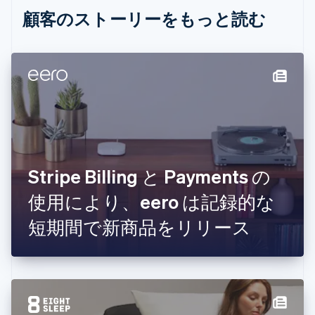
English
顧客のストーリーをもっと読む
エストニア
English
オーストラリア
English
オーストリア
Deutsch
English
オランダ
Nederlands
English
カナダ
English
Français
キプロス
Stripe Billing と Payments の
English
使用により、eero は記録的な
ギリシア
English
短期間で新商品をリリース
クロアチア
English
Italiano
ジブラルタル
English
シンガポール
English
简体中文
スイス