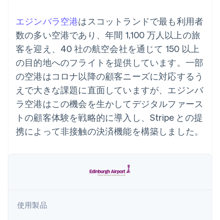
Recognition
ポーネント
SaaS
従量課金請求を提供
決済手段
製品ロードマップ
ステーブルコイン担保型
会計管理の
エジンバラ空港
はスコットランドで最も利用者
125 以上の決
Sessions 年次カンファ
のカードを発行
自動化
済手段を利用
レンス
数の多い空港であり、年間 1,100 万人以上の旅
エージェントによるサー
Stripe
可能
Terminal
採用情報
ビスのプロビジョニング
Sigma
客を迎え、40 社の航空会社を通じて 150 以上
業種別
対面支払い
ニュースルーム
と管理
カスタムレ
Authorization
Stripe Press
の目的地へのフライトを提供しています。一部
ポート
Boost
AI 企業
Data
の空港はコロナ以降の顧客ニーズに対応するう
決済成功率の
クリエイターエコノミ―
Pipeline
最適化
ゲーム
えで大きな課題に直面していますが、エジンバ
リソース
データの同
Link
ホスピタリティ、旅行、
お問い合わせ
期
ラ空港はこの機会を生かしてデジタルファース
スピーディー
レジャー
な決済
保険
アプリへの導入
営業にお問い合わせ
トの顧客体験を戦略的に導入し、Stripe との提
メディアおよびエンター
コードサンプル
パートナーになる
テインメント
開発者のブログ
携によって非接触の決済機能を構築しました。
非営利団体
API ステータス
プロフェッショナルサー
その他
ビス
Product roadmap
パブリックセクター
今後の予定を確認
小売業
Radar
不正防止
使用製品
エコシステム
Atlas
スタートアップの企業設立