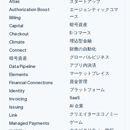
Atlas
スタートアップ
Authorization Boost
エージェンティックコマ
ース
Billing
暗号資産
Capital
E-コマース
Checkout
埋込型金融
Climate
財務の自動化
Connect
グローバルビジネス
暗号資産
アプリ内決済
Data Pipeline
マーケットプレイス
Elements
資金管理
Financial Connections
プラットフォーム
Identity
SaaS
Invoicing
AI 企業
Issuing
クリエイターエコノミ―
Link
ゲーム
Managed Payments