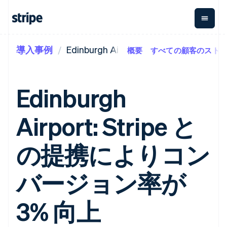
導入事例
Edinburgh Airport
概要
すべての顧客のスト
企業規模別
ドキュメント
学ぶ
支払い
収益
資金管
プラッ
理
フォー
大企業向け
Stripe のドキュメント
ブログ
とマー
Payments
Billing
スタートアップ向け
API リファレンス
導入事例
Edinburgh
オンライン決
経常収益
ットプ
Global
ライブラリと SDK
ガイド
済
Metronome
Payouts
イス
Stripe Apps
Managed
Airport: Stripe と
従量課金
Payments
第三者
Connec
ユースケース別
マーチャント
サブスクリ
への入
サポート
プション
オブレコード
金
プラッ
ガイド
エージェンティックコマ
の提携によりコン
サブスクリ
ソリューショ
Payment links
フォー
ース
サポートに問い合わせる
プションの
ン
決済の
E コマース / ECサイト
オンライン決済を受け付
管理サポートプラン
コーディング
管理
Invoicing
築
埋込型金融
け
プロフェッショナルサー
バージョン率が
1 回限りまた
不要の決済ペ
請求・財務関連
構築済みの決済を実装
ビス
は継続
ージ
Checkout
グローバルビジネス
プラットフォームまたは
構築済み決済
Tax
アプリ内決済
マーケットプレイスを構
3% 向上
消費税と
UI
マーケットプレイス
築する
VAT の自動
Elements
資金管理
サブスクリプションを管
柔軟な UI コン
計算
Revenue
会社
プラットフォーム
理