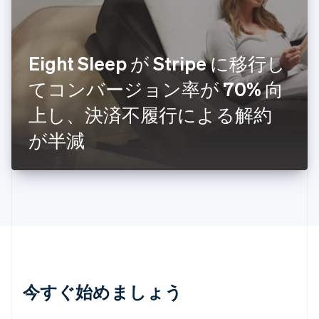
Deutsch
Français
Italiano
English
スウェーデン
Svenska
English
スペイン
Eight Sleep が Stripe に移行し
Español
English
スロバキア
てコンバージョン率が 70% 向
English
上し、決済不履行による解約
スロベニア
English
Italiano
が半減
タイ
ไทย
English
チェコ共和国
English
デンマーク
English
ドイツ
Deutsch
English
ニュージーランド
English
今すぐ始めましょう
ノルウェー
English
ハンガリー