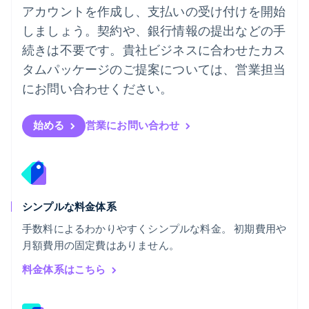
アカウントを作成し、支払いの受け付けを開始
English
フィンランド
しましょう。契約や、銀行情報の提出などの手
English
Svenska
続きは不要です。貴社ビジネスに合わせたカス
ブラジル
タムパッケージのご提案については、営業担当
Português
English
フランス
にお問い合わせください。
Français
English
ブルガリア
English
始める
営業にお問い合わせ
ベルギー
Nederlands
Français
Deutsch
English
ポーランド
English
ポルトガル
Português
English
シンプルな料金体系
マルタ
手数料によるわかりやすくシンプルな料金。 初期費用や
English
月額費用の固定費はありません。
マレーシア
English
简体中文
料金体系はこちら
メキシコ
Español
English
ラトビア