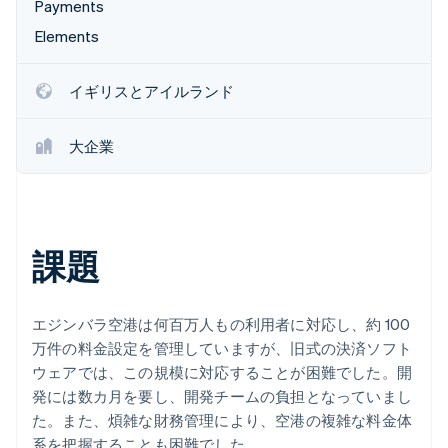
Payments
パートナー
Climate
Elements
Stripe App Marketplace
カーボンリムーバル
Identity
イギリスとアイルランド
オンライン本人確認
大企業
Stripe Sessions 2026
Stripe が AI の経済インフラをどのように構築しているかを
ご覧ください。
課題
こちらをご覧ください
エジンバラ空港は何百万人もの利用者に対応し、約 100
万件の料金設定を管理していますが、旧式の決済ソフト
ウェアでは、この規模に対応することが困難でした。開
発には数カ月を要し、開発チームの負担となっていまし
た。また、煩雑な財務管理により、空港の複雑な料金体
系を把握することも困難でした。