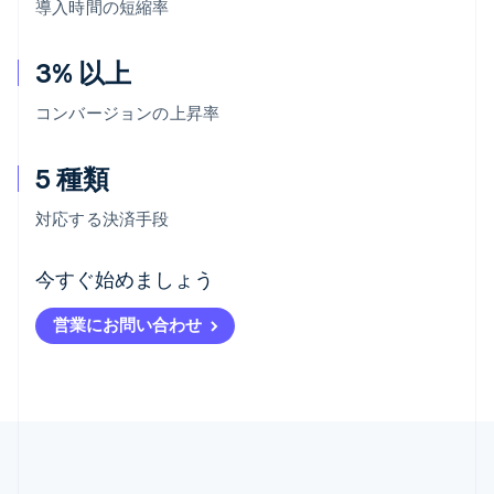
導入時間の短縮率
3% 以上
コンバージョンの上昇率
5 種類
対応する決済手段
アイルランド
今すぐ始めましょう
English
アメリカ
営業にお問い合わせ
English
Español
简体中文
アラブ首長国連邦
English
イギリス
English
イタリア
Italiano
English
インド