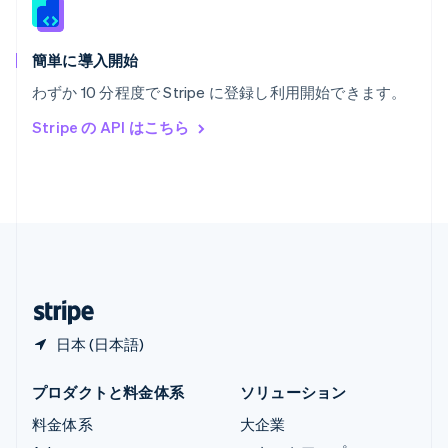
English
リトアニア
English
簡単に導入開始
リヒテンシュタイン
わずか 10 分程度で Stripe に登録し利用開始できます。
Deutsch
English
ルーマニア
Stripe の API はこちら
English
ルクセンブルグ
Français
Deutsch
English
中国香港特別行政区
English
简体中文
中国本土
简体中文
English
日本
日本語
English
日本 (日本語)
プロダクトと料金体系
ソリューション
料金体系
大企業