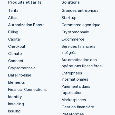
Produits et tarifs
Solutions
Tarifs
Grandes entreprises
Atlas
Start-up
Authorization Boost
Commerce agentique
Billing
Cryptomonnaie
Capital
E-commerce
Checkout
Services financiers
intégrés
Climate
Automatisation des
Connect
opérations financières
Cryptomonnaie
Entreprises
Data Pipeline
internationales
Elements
Paiements dans
Financial Connections
l’application
Identity
Marketplaces
Invoicing
Gestion financière
Issuing
Plateformes