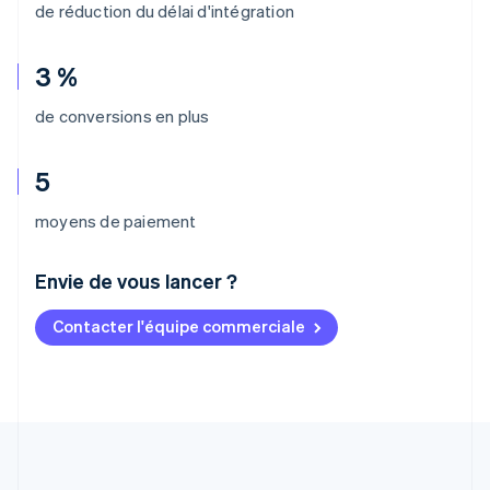
de réduction du délai d'intégration
3 %
de conversions en plus
5
moyens de paiement
Envie de vous lancer ?
Contacter l'équipe commerciale
Allemagne
Deutsch
English
Australie
English
Autriche
Deutsch
English
Belgique
Nederlands
Français
Deutsch
English