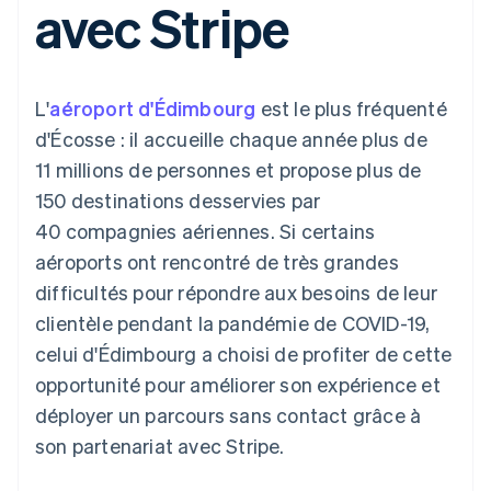
avec Stripe
UI flexibles
Recognition
l’application
Gérer des
Moyens de
Comptabilité
Entreprise
Marketplaces
abonnements
paiement
automatisée
Gestion financière
Proposer une
Accès à plus
Stripe Sigma
Roadmap produit
Plateformes
facturation à l'usage
de 125
Rapports
Sessions : conférence
SaaS
Émettre des cartes
L'
aéroport d'Édimbourg
est le plus fréquenté
Terminal
personnalisés
annuelle
bancaires adossées à
Paiements en
Data Pipeline
Carrières
des stablecoins
d'Écosse : il accueille chaque année plus de
personne
Synchronisation
Communiqués de
Fournir et gérer des
11 millions de personnes et propose plus de
Authorization
des données
presse
services avec des
Par secteur
Boost
Stripe Press
agents
150 destinations desservies par
Acceptation
40 compagnies aériennes. Si certains
optimisée
Entreprises d'IA
Link
Économie des
aéroports ont rencontré de très grandes
Paiements
créateurs
Contact
Ressources
Jeux
difficultés pour répondre aux besoins de leur
accélérés
Hôtellerie, voyages et
Financial
Contacter notre équipe
clientèle pendant la pandémie de COVID-19,
loisirs
Intégrations
Connections
Assurance
d'applications
Comptes
celui d'Édimbourg a choisi de profiter de cette
Devenir partenaire
Médias et
Exemples de code
financiers
opportunité pour améliorer son expérience et
divertissements
Blog des développeurs
associés
Organisations à but
déployer un parcours sans contact grâce à
non lucratif
État de l'API
son partenariat avec Stripe.
Services aux
Plus
entreprises
Product roadmap
Secteur public