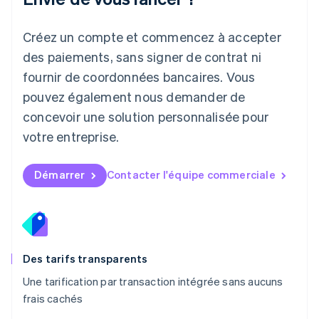
Lituanie
English
Créez un compte et commencez à accepter
Luxembourg
des paiements, sans signer de contrat ni
Français
Deutsch
English
Malaisie
fournir de coordonnées bancaires. Vous
English
简体中文
pouvez également nous demander de
Malte
concevoir une solution personnalisée pour
English
Mexique
votre entreprise.
Español
English
Norvège
English
Démarrer
Contacter l'équipe commerciale
Nouvelle-Zélande
English
Pays-Bas
Nederlands
English
Pologne
English
Des tarifs transparents
Portugal
Une tarification par transaction intégrée sans aucuns
Português
English
frais cachés
R.A.S. de Hong Kong, Chine
English
简体中文