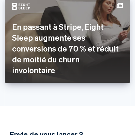
Finlande
English
Svenska
France
En passant à Stripe, Eight
Français
English
Gibraltar
Sleep augmente ses
English
Grèce
conversions de 70 % et réduit
English
Hongrie
de moitié du churn
English
Inde
involontaire
English
Irlande
English
Italie
Italiano
English
Japon
日本語
English
Lettonie
English
Liechtenstein
Envie de vous lancer ?
Deutsch
English