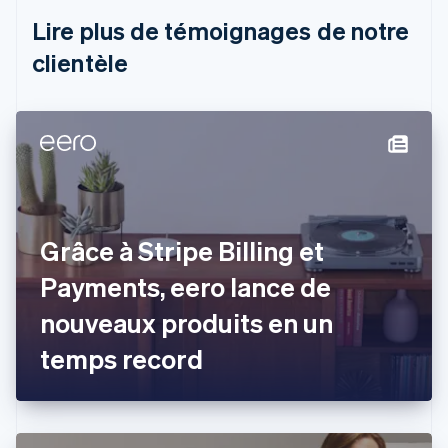
Brésil
Lire plus de témoignages de notre
Português
English
clientèle
Bulgarie
English
Canada
English
Français
Chine continentale
简体中文
English
Chypre
English
Croatie
English
Italiano
Grâce à Stripe Billing et
Danemark
Payments, eero lance de
English
Émirats arabes unis
nouveaux produits en un
English
Espagne
temps record
Español
English
Estonie
English
États-Unis
English
Español
简体中文