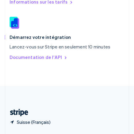
Informations sur les tarifs
République tchèque
English
Roumanie
English
Royaume-Uni
English
Démarrez votre intégration
Singapour
Lancez-vous sur Stripe en seulement 10 minutes
English
简体中文
Slovaquie
Documentation de l'API
English
Slovénie
English
Italiano
Suède
Svenska
English
Suisse
Deutsch
Français
Italiano
English
Thaïlande
ไทย
English
Suisse (Français)