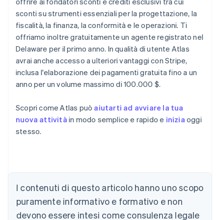
offrire ai fondatori sconti e crediti esclusivi tra cui
sconti su strumenti essenziali per la progettazione, la
fiscalità, la finanza, la conformità e le operazioni. Ti
offriamo inoltre gratuitamente un agente registrato nel
Delaware per il primo anno. In qualità di utente Atlas
avrai anche accesso a ulteriori vantaggi con Stripe,
inclusa l'elaborazione dei pagamenti gratuita fino a un
anno per un volume massimo di 100.000 $.
Scopri come Atlas può
aiutarti ad avviare la tua
nuova attività
in modo semplice e rapido e
inizia
oggi
stesso.
Australia
English
Austria
I contenuti di questo articolo hanno uno scopo
Deutsch
English
puramente informativo e formativo e non
Belgio
devono essere intesi come consulenza legale
Nederlands
Français
Deutsch
English