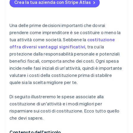
Atlas
Crea la tua azienda con Stripe Atlas
Accettare pagamenti e operazioni bancarie prima
della ricezione del codice EIN
Una delle prime decisioni importanti che dovrai
Acquistare azioni in qualità di fondatori senza
prendere come imprenditore è se costituire o meno la
utilizzo di contanti
tua attività come società. Sebbene la
costituzione
offra diversi vantaggi significativi
, tra cui la
Presentare automaticamente la richiesta per
l’opzione 83(b)
protezione dalla responsabilità personale e potenziali
benefici fiscali, comporta anche dei costi. Ogni spesa
Documenti legali aziendali con idoneità globale
incide nelle fasi iniziali di un'attività, quindi è importante
valutare i costi della costituzione prima di stabilire
Un anno di Stripe Payments gratis, oltre a 50.000 $
in crediti e sconti offerti da partner
quale sia la scelta migliore per te.
Di seguito illustreremo le spese associate alla
costituzione di un'attività e i modi migliori per
risparmiare sui costi di costituzione. Ecco tutto quello
che devi sapere.
Contenuto dell'articolo