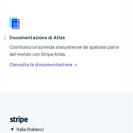
Romania
English
Singapore
English
简体中文
Slovacchia
English
Documentazione di Atlas
Slovenia
English
Italiano
Costituisci un'azienda statunitense da qualsiasi parte
Spagna
del mondo con Stripe Atlas.
Español
English
Stati Uniti
Consulta la documentazione
English
Español
简体中文
Svezia
Svenska
English
Svizzera
Deutsch
Français
Italiano
English
Thailandia
ไทย
English
Ungheria
English
Italia (Italiano)