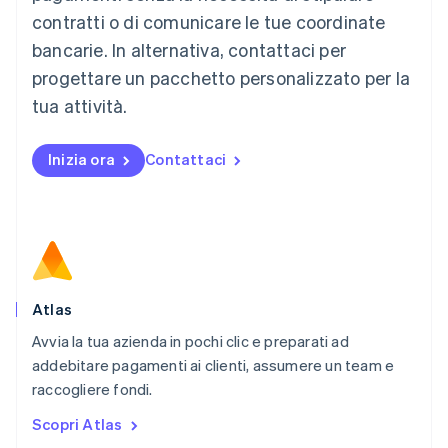
Malaysia
contratti o di comunicare le tue coordinate
English
简体中文
Malta
bancarie. In alternativa, contattaci per
English
progettare un pacchetto personalizzato per la
Messico
tua attività.
Español
English
Norvegia
English
Inizia ora
Contattaci
Nuova Zelanda
English
Paesi Bassi
Nederlands
English
Polonia
English
Portogallo
Português
English
Atlas
RAS di Hong Kong, Cina
Avvia la tua azienda in pochi clic e preparati ad
English
简体中文
addebitare pagamenti ai clienti, assumere un team e
Regno Unito
English
raccogliere fondi.
Repubblica Ceca
Scopri Atlas
English