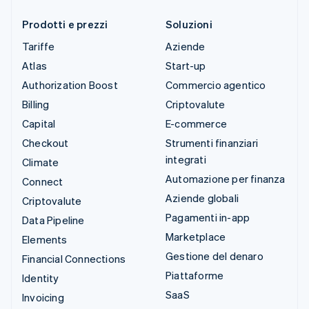
Prodotti e prezzi
Soluzioni
Tariffe
Aziende
Atlas
Start-up
Authorization Boost
Commercio agentico
Billing
Criptovalute
Capital
E-commerce
Checkout
Strumenti finanziari
integrati
Climate
Automazione per finanza
Connect
Aziende globali
Criptovalute
Pagamenti in-app
Data Pipeline
Marketplace
Elements
Gestione del denaro
Financial Connections
Piattaforme
Identity
SaaS
Invoicing