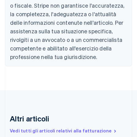
Brasile
o fiscale. Stripe non garantisce l'accuratezza,
Português
English
la completezza, l'adeguatezza o l'attualità
Bulgaria
English
delle informazioni contenute nell'articolo. Per
Canada
assistenza sulla tua situazione specifica,
English
Français
Cina continentale
rivolgiti a un avvocato o a un commercialista
简体中文
English
competente e abilitato all'esercizio della
Cipro
professione nella tua giurisdizione.
English
Croazia
English
Italiano
Danimarca
English
Emirati Arabi Uniti
English
Estonia
English
Finlandia
Altri articoli
English
Svenska
Francia
Vedi tutti gli articoli relativi alla fatturazione
Français
English