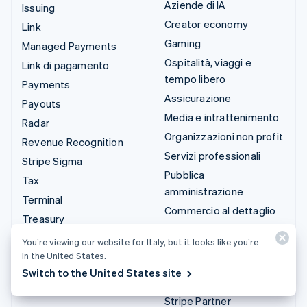
Aziende di IA
Issuing
Creator economy
Link
Gaming
Managed Payments
Ospitalità, viaggi e
Link di pagamento
tempo libero
Payments
Assicurazione
Payouts
Media e intrattenimento
Radar
Organizzazioni non profit
Revenue Recognition
Servizi professionali
Stripe Sigma
Pubblica
Tax
amministrazione
Terminal
Commercio al dettaglio
Treasury
You’re viewing our website for Italy, but it looks like you’re
Integrazioni e soluzioni
in the United States.
personalizzate
Switch to the United States site
Stripe App Marketplace
Stripe Partner