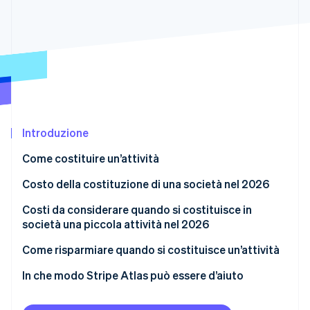
Scopri cosa ti aspetta
Radar
Ecosistema
Prevenzione delle frodi
Partner
Atlas
Stripe App Marketplace
Costituzione di start-up
Climate
Rimozione del carbonio
Identity
Introduzione
Verifica online dell'identità
Come costituire un’attività
Costo della costituzione di una società nel 2026
Costi da considerare quando si costituisce in
società una piccola attività nel 2026
Stripe Sessions 2026
Scopri come Stripe sta costruendo l'infrastruttura economi
Come risparmiare quando si costituisce un’attività
Guarda ora
In che modo Stripe Atlas può essere d’aiuto
Come presentare una richiesta di costituzione su