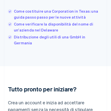
Germania
Deutsch
English
Come costituire una Corporation in Texas: una
Giappone
日本語
English
guida passo passo per le nuove attività
Gibilterra
Come verificare la disponibilità del nome di
English
un'azienda nel Delaware
Grecia
English
Distribuzione degli utili di una GmbH in
India
Germania
English
Irlanda
English
Italia
Italiano
English
Lettonia
English
Liechtenstein
Deutsch
English
Tutto pronto per iniziare?
Lituania
English
Crea un account e inizia ad accettare
Lussemburgo
Français
Deutsch
English
pagamenti senza la necessità di stipulare