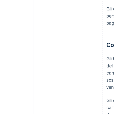
Gli
per
pag
Co
Gli
del
cam
sos
ven
Gli
car