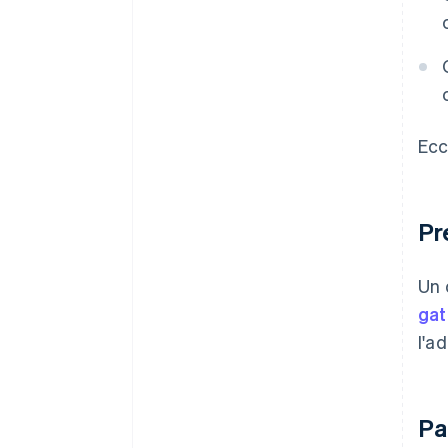
Ecc
Pr
Un 
gat
l'a
Pa