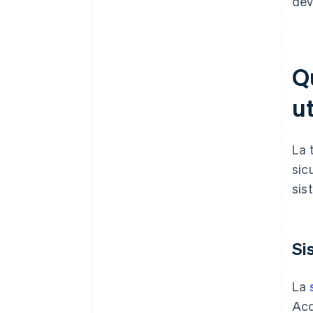
dev
Q
ut
La 
sic
sis
Si
La
Acq