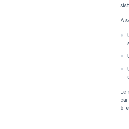
sis
A s
Le 
car
è l