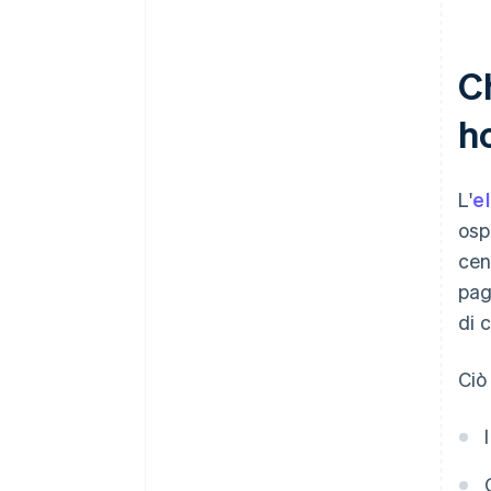
su tutte le piattaforme
progettazione
Trasparenza dei prezzi
Prepararsi ai metodi di
Flessibilità e spazio per crescere
Ch
pagamento emergenti
Funzioni rivolte agli ospiti
Creare possibilità di crescita
h
Reputazione e prestazioni reali
Istruire il team
L'
e
Usa i tuoi dati di pagamento
osp
Pianificare in caso di imprevisti
cen
pag
di 
Ciò