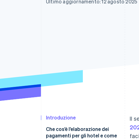
Ultimo aggiornamento: 12 agosto 2025
Link
Pagamento accelerato
Financial Connections
Conti finanziari collegati
Introduzione
Il 
20
Che cos’è l’elaborazione dei
pagamenti per gli hotel e come
fac