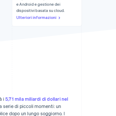
e Android e gestione dei
dispositivi basata su cloud.
Stripe Sessions 2026
Ulteriori informazioni
Scopri come Stripe sta
costruendo
l'infrastruttura
economica per l'IA.
Guarda ora
à i
5,71 mila miliardi di dollari nel
a serie di piccoli momenti: un
lice dopo un lungo soggiorno. I