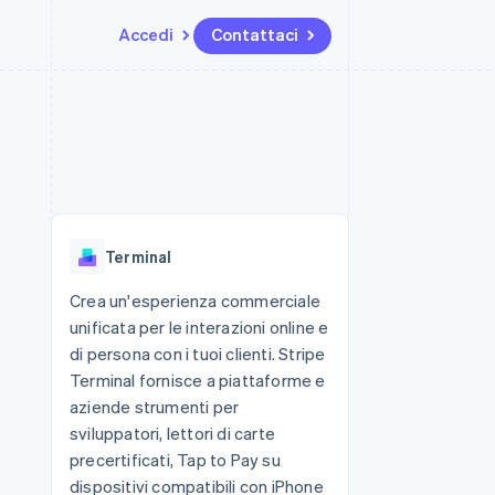
Accedi
Contattaci
Risorse
Ecosistema
Recapiti
me e marketplace
Altro
Integrazioni app
Partner
Contattaci
Product roadmap
ns
Esempi di codice
Stripe App Marketplace
Diventa nostro partner
Scopri cosa ti aspetta
 piattaforme
Blog per sviluppatori
 platforms
ibero
Stato dell'API
Radar
ari integrati
Prevenzione delle frodi
Terminal
 fisiche
Atlas
Costituzione di start-up
Crea un'esperienza commerciale
unificata per le interazioni online e
Climate
Rimozione del carbonio
di persona con i tuoi clienti. Stripe
Terminal fornisce a piattaforme e
Identity
Verifica online dell'identità
aziende strumenti per
sviluppatori, lettori di carte
precertificati, Tap to Pay su
dispositivi compatibili con iPhone