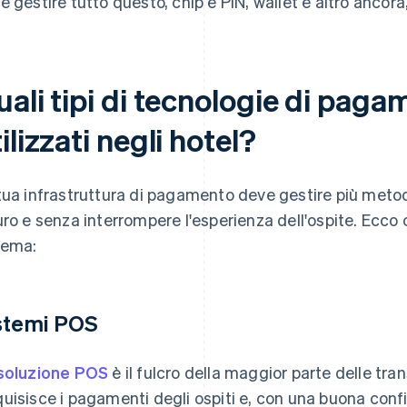
e gestire tutto questo, chip e PIN, wallet e altro ancora
uali tipi di tecnologie di pag
ilizzati negli hotel?
tua infrastruttura di pagamento deve gestire più meto
uro e senza interrompere l'esperienza dell'ospite. Ecc
tema:
stemi POS
soluzione POS
è il fulcro della maggior parte delle tran
uisisce i pagamenti degli ospiti e, con una buona config