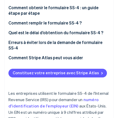
Découvrez les prochaines évolutions
Commerce en ligne
Comment obtenir le formulaire SS-4 : un guide
Radar
étape par étape
Prévention de la fraude
Comment remplir le formulaire SS-4 ?
Écosystème
Atlas
Constitution de start-up
Dénomination sociale et nom commercial (le cas
Quel est le délai d’obtention du formulaire SS-4 ?
Partenaires
Climate
échéant)
Stripe App Marketplace
Élimination du carbone
Erreurs à éviter lors de la demande de formulaire
Nom de l’exécuteur testamentaire, de
SS-4
Identity
l’administrateur, du fiduciaire ou de la personne en
Vérification de l'identité
Informations incorrectes
Comment Stripe Atlas peut vous aider
charge
Sections vides
L’inscription sur Atlas
Adresse postale et adresse commerciale
Constituez votre entreprise avec Stripe Atlas
Saisie d’un motif de demande non valide
Accepter des paiements et effectuer des
Comté et État
opérations bancaires avant l’obtention de votre EIN
Stripe Sessions 2026
Utilisation d’un EIN existant ou doublon
Nom du responsable
Découvrez comment Stripe construit l’infrastructure écono
Achat dématérialisé d’actions par le fondateur
Les entreprises utilisent le formulaire SS-4 de l'Internal
Regarder la vidéo
Absence de signature
Informations sur les sociétés à responsabilité
Revenue Service (IRS) pour demander un
numéro
Prise en charge automatique de l’option
limitée (LLC)
d'identification de l'employeur (EIN)
aux États-Unis.
fiscale 83(b)
Un EIN est un numéro unique à 9 chiffres attribué par
Type d’entité
Des documents juridiques de standing international