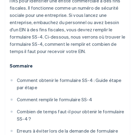
l'IRS pour identifier une entité commerciale à des fins
Motif de la demande
fiscales. Il fonctionne comme un numéro de sécurité
Une année gratuite de Stripe Payments, plus de
sociale pour une entreprise. Si vous lancez une
Date de début de l’activité
50 000 $ en crédits et remises partenaires
entreprise, embauchez du personnel ou avez besoin
Mois de clôture de l’exercice comptable
d'un EIN à des fins fiscales, vous devrez remplir le
formulaire SS-4. Ci-dessous, nous verrons où trouver le
Nombre de salariés
formulaire SS-4, comment le remplir et combien de
Exigences en matière de déclaration de la taxe sur
temps il faut pour recevoir votre EIN.
l’emploi
Sommaire
Date du premier versement des salaires
Activité principale
Comment obtenir le formulaire SS-4 : Guide étape
par étape
Informations supplémentaires sur l’activité
principale
Comment remplir le formulaire SS-4
Avez-vous un autre EIN ?
Combien de temps faut-il pour obtenir le formulaire
Mandataire tiers
SS-4 ?
Signature
Erreurs à éviter lors de la demande de formulaire