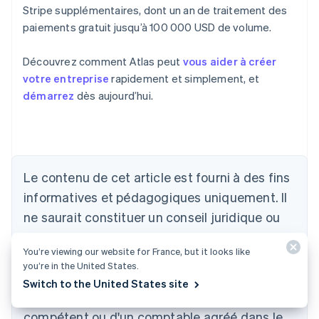
Stripe supplémentaires, dont un an de traitement des
paiements gratuit jusqu’à 100 000 USD de volume.
Découvrez comment Atlas peut
vous aider à créer
votre entreprise
rapidement et simplement, et
démarrez
dès aujourd’hui.
Allemagne
Deutsch
English
Australie
English
Le contenu de cet article est fourni à des fins
Autriche
informatives et pédagogiques uniquement. Il
Deutsch
English
Belgique
ne saurait constituer un conseil juridique ou
Nederlands
Français
Deutsch
English
fiscal. Stripe ne garantit pas l'exactitude,
Brésil
You’re viewing our website for France, but it looks like
l'exhaustivité, la pertinence, ni l'actualité des
Português
English
you’re in the United States.
Bulgarie
informations contenues dans cet article. Nous
Switch to the United States site
English
vous conseillons de solliciter l'avis d'un avocat
Canada
English
Français
compétent ou d'un comptable agréé dans le