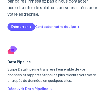
Lituanie
bancaires. N'hésitez pas à nous contacter
English
pour discuter de solutions personnalisées pour
Luxembourg
votre entreprise.
Français
Deutsch
English
Malaisie
English
简体中文
Démarrer
Contacter notre équipe
Malte
English
Mexique
Español
English
Norvège
English
Nouvelle-Zélande
English
Data Pipeline
Pays-Bas
Stripe Data Pipeline transfère l'ensemble de vos
Nederlands
English
données et rapports Stripe les plus récents vers votre
Pologne
English
entrepôt de données en quelques clics.
Portugal
Découvrir Data Pipeline
Português
English
RAS de Hong Kong, Chine
English
简体中文