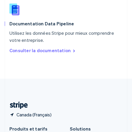
République tchèque
English
Roumanie
English
Documentation Data Pipeline
Royaume-Uni
English
Utilisez les données Stripe pour mieux comprendre
Singapour
votre entreprise.
English
简体中文
Slovaquie
Consulter la documentation
English
Slovénie
English
Italiano
Suède
Svenska
English
Suisse
Deutsch
Français
Italiano
English
Thaïlande
ไทย
English
Canada (Français)
Produits et tarifs
Solutions