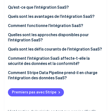
Commerce de détail
État des API
Atlas
Qu’est-ce que l’intégration SaaS?
Constitution d'une entreprise
Quels sont les avantages de l’intégration SaaS?
Climate
Élimination du carbone
Écosystème
Comment fonctionne l’intégration SaaS?
Identity
Partenaires
Vérification de l'identité
Quelles sont les approches disponibles pour
Stripe App Marketplace
l’intégration SaaS?
Quels sont les défis courants de l’intégration SaaS?
Comment l’intégration SaaS affecte-t-elle la
Stripe Sessions 2026
sécurité des données et la conformité?
Découvrez comment Stripe construit l’infrastructure écon
l’IA.
Comment Stripe Data Pipeline prend-il en charge
Regarder
l’intégration des données SaaS?
Premiers pas avec Stripe