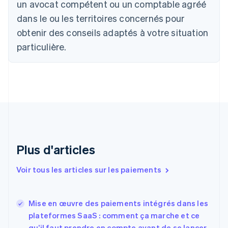
Brésil
un avocat compétent ou un comptable agréé
Português
English
dans le ou les territoires concernés pour
Bulgarie
obtenir des conseils adaptés à votre situation
English
Canada
particulière.
English
Français
Chine continentale
简体中文
English
Chypre
English
Croatie
English
Italiano
Danemark
English
Émirats arabes unis
Plus d'articles
English
Espagne
Voir tous les articles sur les paiements
Español
English
Estonie
English
Mise en œuvre des paiements intégrés dans les
États-Unis
plateformes SaaS : comment ça marche et ce
English
Español
简体中文
qu’il faut prendre en compte avant de se lancer