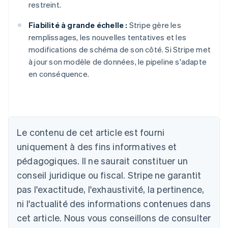
restreint.
Fiabilité à grande échelle :
Stripe gère les
remplissages, les nouvelles tentatives et les
modifications de schéma de son côté. Si Stripe met
à jour son modèle de données, le pipeline s'adapte
en conséquence.
Le contenu de cet article est fourni
uniquement à des fins informatives et
Allemagne
Deutsch
English
pédagogiques. Il ne saurait constituer un
Australie
conseil juridique ou fiscal. Stripe ne garantit
English
Autriche
pas l'exactitude, l'exhaustivité, la pertinence,
Deutsch
English
ni l'actualité des informations contenues dans
Belgique
cet article. Nous vous conseillons de consulter
Nederlands
Français
Deutsch
English