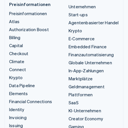
Preisinformationen
Unternehmen
Preisinformationen
Start-ups
Atlas
Agentenbasierter Handel
Authorization Boost
Krypto
Billing
E-Commerce
Capital
Embedded Finance
Checkout
Finanzautomatisierung
Climate
Globale Unternehmen
Connect
In-App-Zahlungen
Krypto
Marktplätze
Data Pipeline
Geldmanagement
Elements
Plattformen
Financial Connections
SaaS
Identity
KI-Unternehmen
Invoicing
Creator Economy
Issuing
Gaming