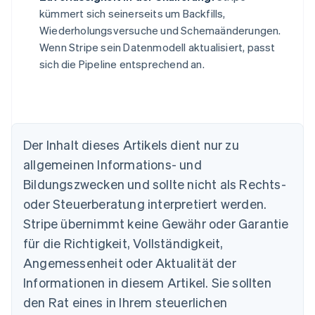
kümmert sich seinerseits um Backfills,
Wiederholungsversuche und Schemaänderungen.
Wenn Stripe sein Datenmodell aktualisiert, passt
sich die Pipeline entsprechend an.
Der Inhalt dieses Artikels dient nur zu
allgemeinen Informations- und
Bildungszwecken und sollte nicht als Rechts-
Australien
oder Steuerberatung interpretiert werden.
English
Belgien
Stripe übernimmt keine Gewähr oder Garantie
Nederlands
Français
Deutsch
English
für die Richtigkeit, Vollständigkeit,
Brasilien
Português
English
Angemessenheit oder Aktualität der
Bulgarien
Informationen in diesem Artikel. Sie sollten
English
Dänemark
den Rat eines in Ihrem steuerlichen
English