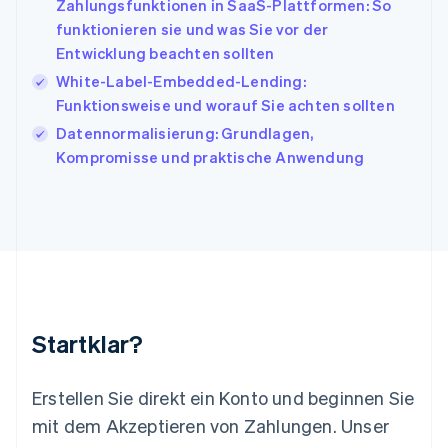
Zahlungsfunktionen in SaaS-Plattformen: So
Kanada
funktionieren sie und was Sie vor der
English
Français
Entwicklung beachten sollten
Kroatien
English
Italiano
White-Label-Embedded-Lending:
Lettland
Funktionsweise und worauf Sie achten sollten
English
Datennormalisierung: Grundlagen,
Liechtenstein
Kompromisse und praktische Anwendung
Deutsch
English
Litauen
English
Luxemburg
Français
Deutsch
English
Malaysia
English
简体中文
Malta
English
Startklar?
Mexiko
Español
English
Neuseeland
Erstellen Sie direkt ein Konto und beginnen Sie
English
mit dem Akzeptieren von Zahlungen. Unser
Niederlande
Nederlands
English