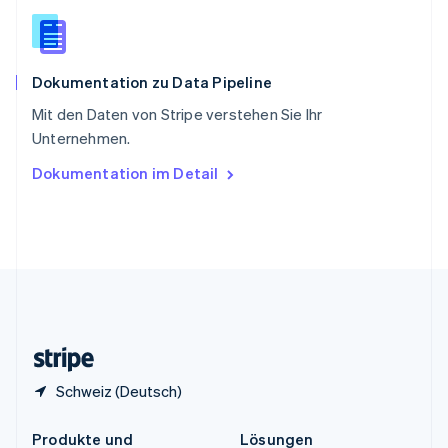
China
English
简体中文
Spanien
Español
English
Dokumentation zu Data Pipeline
Thailand
ไทย
English
Mit den Daten von Stripe verstehen Sie Ihr
Tschechische Republik
Unternehmen.
English
Ungarn
Dokumentation im Detail
English
Vereinigte Arabische Emirate
English
Vereinigte Staaten
English
Español
简体中文
Vereinigtes Königreich
English
Zypern
English
Schweiz (Deutsch)
Produkte und
Lösungen