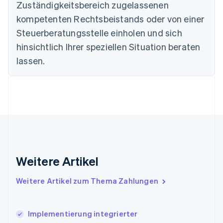
Zuständigkeitsbereich zugelassenen
Deutschland
kompetenten Rechtsbeistands oder von einer
Deutsch
English
Estland
Steuerberatungsstelle einholen und sich
English
hinsichtlich Ihrer speziellen Situation beraten
Festlandchina
lassen.
简体中文
English
Finnland
English
Svenska
Frankreich
Français
English
Gibraltar
English
Griechenland
English
Indien
Weitere Artikel
English
Irland
Weitere Artikel zum Thema Zahlungen
English
Italien
Italiano
English
Japan
Implementierung integrierter
日本語
English