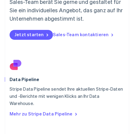
Sales-Team berät Sie gerne und gestaltet für
Norwegen
Sie ein individuelles Angebot, das ganz auf Ihr
English
Österreich
Unternehmen abgestimmt ist.
Deutsch
English
Polen
Jetzt starten
Sales-Team kontaktieren
English
Portugal
Português
English
Rumänien
English
Schweden
Svenska
English
Schweiz
Data Pipeline
Deutsch
Français
Italiano
English
Stripe Data Pipeline sendet Ihre aktuellen Stripe-Daten
Singapur
English
简体中文
und -Berichte mit wenigen Klicks an Ihr Data
Slowakei
Warehouse.
English
Mehr zu Stripe Data Pipeline
Slowenien
English
Italiano
Sonderverwaltungsregion Hongkong,