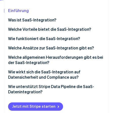
Betrugsprävention
Ecosystem
Atlas
Einführung
Start-up-Gründung
Partner
Stripe App-Marktplatz
Was ist SaaS-Integration?
Climate
CO₂-Entnahme
Welche Vorteile bietet die SaaS-Integration?
Identity
Wie funktioniert die SaaS-Integration?
Online-Identitätsprüfung
Welche Ansätze zur SaaS-Integration gibt es?
Welche allgemeinen Herausforderungen gibt es bei
der SaaS-Integration?
Stripe-Sessions 2026
Wie wirkt sich die SaaS-Integration auf
Erfahren Sie, wie Stripe Lösungen für die Wirtschaft
Datensicherheit und Compliance aus?
Jetzt ansehen
Wie unterstützt Stripe Data Pipeline die SaaS-
Datenintegration?
Jetzt mit Stripe starten