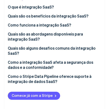
Veja o que está chegando
O que é integração SaaS?
Radar
Ecossistema
Prevenção de fraudes
Quais são os benefícios da integração SaaS?
Parceiros
Atlas
Como funciona a integração SaaS?
Stripe App Marketplace
Incorporação de startups
Quais são as abordagens disponíveis para
Climate
Remoção de carbono
integração SaaS?
Identity
Quais são alguns desafios comuns da integração
Verificação de identidade
SaaS?
Como a integração SaaS afeta a segurança dos
dados e a conformidade?
Como o Stripe Data Pipeline oferece suporte à
Stripe Sessions 2026
integração de dados SaaS?
Veja como a Stripe está construindo a infraestrutura econ
Assista agora
Comece já com a Stripe