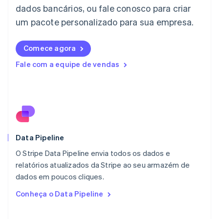
dados bancários, ou fale conosco para criar
English
Liechtenstein
um pacote personalizado para sua empresa.
Deutsch
English
Lituânia
English
Comece agora
Luxemburgo
Fale com a equipe de vendas
Français
Deutsch
English
Malásia
English
简体中文
Malta
English
México
Español
English
Noruega
Data Pipeline
English
O Stripe Data Pipeline envia todos os dados e
Nova Zelândia
English
relatórios atualizados da Stripe ao seu armazém de
Países Baixos
dados em poucos cliques.
Nederlands
English
Conheça o Data Pipeline
Polônia
English
Portugal