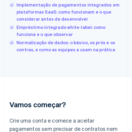
Implementação de pagamentos integrados em
English
Español
简体中文
Estônia
plataformas SaaS: como funcionam e o que
English
considerar antes de desenvolver
Finlândia
Empréstimo integrado white-label: como
English
Svenska
França
funciona e o que observar
Français
English
Normalização de dados: o básico, os prós e os
Gibraltar
contras, e como as equipes a usam na prática
English
Grécia
English
Hungria
English
Índia
English
Irlanda
English
Vamos começar?
Itália
Italiano
English
Japão
Crie uma conta e comece a aceitar
日本語
English
pagamentos sem precisar de contratos nem
Letônia