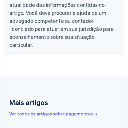
atualidade das informações contidas no
Português
English
Bulgária
artigo. Você deve procurar a ajuda de um
English
advogado competente ou contador
Canadá
English
Français
licenciado para atuar em sua jurisdição para
China continental
aconselhamento sobre sua situação
简体中文
English
Chipre
particular.
English
Croácia
English
Italiano
Dinamarca
English
Emirados Árabes Unidos
English
Eslováquia
English
Mais artigos
Eslovênia
English
Italiano
Ver todos os artigos sobre pagamentos
Espanha
Español
English
Estados Unidos