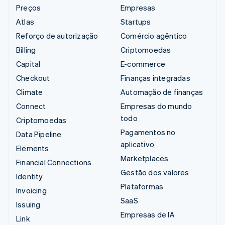
Preços
Empresas
Atlas
Startups
Reforço de autorização
Comércio agêntico
Billing
Criptomoedas
Capital
E-commerce
Checkout
Finanças integradas
Climate
Automação de finanças
Connect
Empresas do mundo
todo
Criptomoedas
Pagamentos no
Data Pipeline
aplicativo
Elements
Marketplaces
Financial Connections
Gestão dos valores
Identity
Plataformas
Invoicing
SaaS
Issuing
Empresas de IA
Link