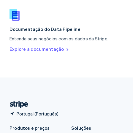
Português
English
RAE de Hong Kong, China
English
简体中文
Reino Unido
English
Documentação do Data Pipeline
República Tcheca
Entenda seus negócios com os dados da Stripe.
English
Romênia
Explore a documentação
English
Singapura
English
简体中文
Suécia
Svenska
English
Suíça
Deutsch
Français
Italiano
English
Tailândia
ไทย
English
Portugal (Português)
Produtos e preços
Soluções