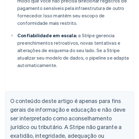
modo que você não precisa direcionar registros de
pagamento sensíveis pela infraestrutura de outro
fornecedor. Isso mantém seu escopo de
conformidade mais restrito.
Confiabilidade em escala:
a Stripe gerencia
preenchimentos retroativos, novas tentativas e
alterações de esquema do seu lado. Se a Stripe
atualizar seu modelo de dados, o pipeline se adapta
automaticamente.
Alemanha
Deutsch
English
Austrália
O conteúdo deste artigo é apenas para fins
English
gerais de informação e educação e não deve
Áustria
ser interpretado como aconselhamento
Deutsch
English
Bélgica
jurídico ou tributário. A Stripe não garante a
Nederlands
Français
Deutsch
English
exatidão, integridade, adequação ou
Brasil