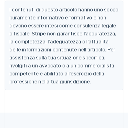
Australia
I contenuti di questo articolo hanno uno scopo
English
Austria
puramente informativo e formativo e non
Deutsch
English
devono essere intesi come consulenza legale
Belgio
Nederlands
Français
Deutsch
English
o fiscale. Stripe non garantisce l'accuratezza,
Brasile
la completezza, l'adeguatezza o l'attualità
Português
English
Bulgaria
delle informazioni contenute nell'articolo. Per
English
assistenza sulla tua situazione specifica,
Canada
rivolgiti a un avvocato o a un commercialista
English
Français
Cina continentale
competente e abilitato all'esercizio della
简体中文
English
professione nella tua giurisdizione.
Cipro
English
Croazia
English
Italiano
Danimarca
English
Emirati Arabi Uniti
English