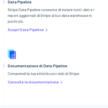
RAS di Hong Kong, Cina
Data Pipeline
English
简体中文
Stripe Data Pipeline consente di inviare tutti i dati e i
Regno Unito
English
report aggiornati di Stripe al tuo data warehouse in
Repubblica Ceca
pochi clic.
English
Scopri Data Pipeline
Romania
English
Singapore
English
简体中文
Slovacchia
English
Slovenia
English
Italiano
Documentazione di Data Pipeline
Spagna
Comprendi la tua attività con i dati di Stripe.
Español
English
Stati Uniti
Consulta la documentazione
English
Español
简体中文
Svezia
Svenska
English
Svizzera
Deutsch
Français
Italiano
English