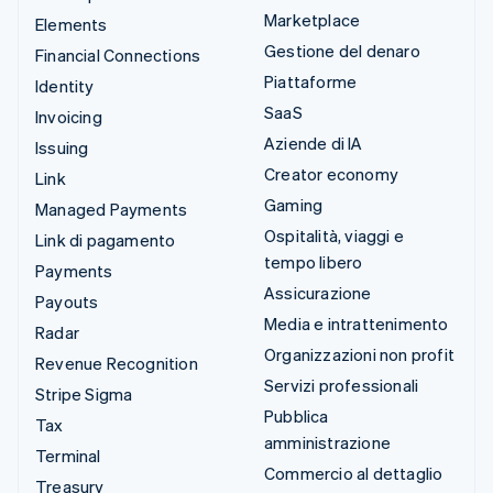
Marketplace
Elements
Gestione del denaro
Financial Connections
Piattaforme
Identity
SaaS
Invoicing
Aziende di IA
Issuing
Creator economy
Link
Gaming
Managed Payments
Ospitalità, viaggi e
Link di pagamento
tempo libero
Payments
Assicurazione
Payouts
Media e intrattenimento
Radar
Organizzazioni non profit
Revenue Recognition
Servizi professionali
Stripe Sigma
Pubblica
Tax
amministrazione
Terminal
Commercio al dettaglio
Treasury