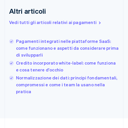
Estonia
English
Altri articoli
Finlandia
English
Svenska
Vedi tutti gli articoli relativi ai pagamenti
Francia
Français
English
Germania
Pagamenti integrati nelle piattaforme SaaS:
Deutsch
English
come funzionano e aspetti da considerare prima
Giappone
日本語
English
di svilupparli
Gibilterra
Credito incorporato white-label: come funziona
English
e cosa tenere d'occhio
Grecia
English
Normalizzazione dei dati: principi fondamentali,
India
compromessi e come i team la usano nella
English
pratica
Irlanda
English
Italia
Italiano
English
Lettonia
English