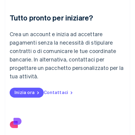
Liechtenstein
Deutsch
English
Lituania
Tutto pronto per iniziare?
English
Lussemburgo
Crea un account e inizia ad accettare
Français
Deutsch
English
Malaysia
pagamenti senza la necessità di stipulare
English
简体中文
contratti o di comunicare le tue coordinate
Malta
English
bancarie. In alternativa, contattaci per
Messico
progettare un pacchetto personalizzato per la
Español
English
Norvegia
tua attività.
English
Nuova Zelanda
Inizia ora
Contattaci
English
Paesi Bassi
Nederlands
English
Polonia
English
Portogallo
Português
English