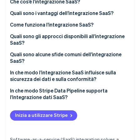
Che cos’è l’integrazione SaaS?
Scopri cosa ti aspetta
Quali sono i vantaggi dell’integrazione SaaS?
Radar
Ecosistema
Prevenzione delle frodi
Come funziona l’integrazione SaaS?
Partner
Atlas
Stripe App Marketplace
Costituzione di start-up
Quali sono gli approcci disponibili all’integrazione
SaaS?
Climate
Rimozione del carbonio
Quali sono alcune sfide comuni dell’integrazione
Identity
SaaS?
Verifica online dell'identità
In che modo l’integrazione SaaS influisce sulla
sicurezza dei dati e sulla conformità?
In che modo Stripe Data Pipeline supporta
l’integrazione dati SaaS?
Stripe Sessions 2026
Scopri come Stripe sta costruendo l'infrastruttura economi
Guarda ora
Inizia a utilizzare Stripe
Software-as-a-service (SaaS) integration solves a