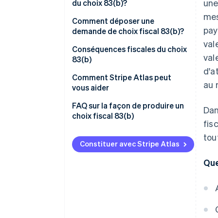
décidez de ne pas faire le choix
une
du choix 83(b)?
83(b)?
mes
Comment déposer une
Quels scénarios pourraient
pay
demande de choix fiscal 83(b)?
rendre le choix 83(b) plus ou
val
moins avantageux?
Où envoyer le choix 83b par la
Conséquences fiscales du choix
val
poste?
83(b)
d'a
Les OVI
Comment Stripe Atlas peut
au 
vous aider
OAANQ
Faire une demande auprès
FAQ sur la façon de produire un
Dan
AAR
d’Atlas
choix fiscal 83(b)
fis
Accepter des paiements et
tou
effectuer des opérations
Constituer avec Stripe Atlas
bancaires avant de recevoir
Que
votre EIN
Achat d’actions
dématérialisées par les
fondateurs