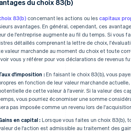
antages du choix 83(b)
choix 83(b)
concernant les actions ou les
capitaux pro
sieurs avantages. En général, cependant, ces avantages
eur de l'entreprise augmente au fil du temps. Si vous fa
istres détaillés comprenant la lettre de choix, l'évaluat
te valeur marchande au moment du choix et toute corr
voir vous y référer pour vos déclarations de revenus fu
Taux d'imposition :
En faisant le choix 83(b), vous paye
propres en fonction de leur valeur marchande actuelle
potentielle de cette valeur à l'avenir. Si la valeur des
temps, vous pourriez économiser une somme considérab
sera pas imposée comme un revenu lors de l'acquisitio
Gains en capital :
Lorsque vous faites un choix 83(b), t
valeur de l'action est admissible au traitement des gai