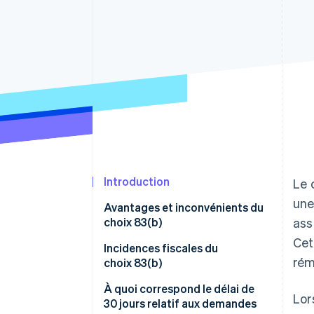
Authorization Boost
Optimisation des acceptations
Link
Paiements accélérés
Introduction
Le 
une
Avantages et inconvénients du
choix 83(b)
ass
Cet
Avantages du choix 83(b)
Incidences fiscales du
rém
choix 83(b)
Risques associés au choix 83(b)
À quoi correspond le délai de
Lor
Que se passe-t-il si vous
30 jours relatif aux demandes