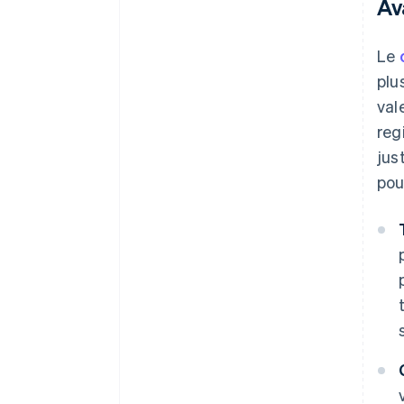
Av
Le
plu
val
reg
jus
pou