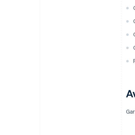
Déclaration fiscale
automatique 83(b)
Documents juridiques
d’entreprise de classe mondiale
Une année gratuite d’utilisation
de Stripe Payments, plus
50 000 dollars de crédits et de
remises chez nos partenaires
A
Gar