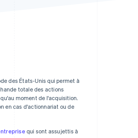
Stripe Sessions 2026
Découvrez comment
Stripe construit
l’infrastructure
économique pour l’IA.
Regarder
Code des États-Unis qui permet à
chande totale des actions
t qu'au moment de l'acquisition.
on en cas d'actionnariat ou de
entreprise
qui sont assujettis à