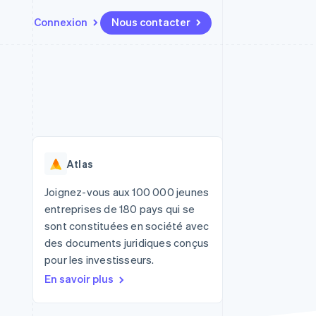
Connexion
Nous contacter
Ressources
Écosystème
Contact
t places de
Plus
Intégrations d'applications
Partenaires
Nous contacter
Product roadmap
ssions
Exemples de code
Stripe App Marketplace
Devenir partenaire
Découvrez ce qui vous attend
Blog des développeurs
r les
rs
État des API
Radar
Prévention de la fraude
Atlas
Atlas
tif
Constitution d'une entreprise
Joignez-vous aux 100 000 jeunes
entreprises de 180 pays qui se
Climate
Élimination du carbone
sont constituées en société avec
des documents juridiques conçus
Identity
Vérification de l'identité
pour les investisseurs.
En savoir plus