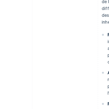
de 
dif
des
inh