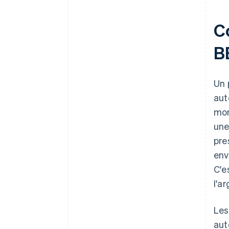
C
B
Un 
aut
mon
une
pre
env
C'e
l'a
Les
aut