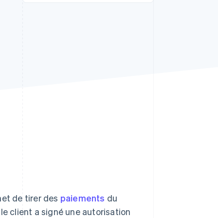
Stripe Sessions 2026
Découvrez comment
Stripe construit
l’infrastructure
économique pour l’IA.
Regarder
t de tirer des
paiements
du
le client a signé une autorisation