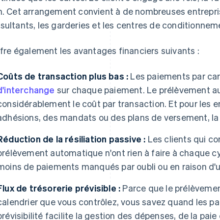
n. Cet arrangement convient à de nombreuses entrepris
sultants, les garderies et les centres de conditionnem
offre également les avantages financiers suivants :
Coûts de transaction plus bas :
Les paiements par ca
d'interchange
sur chaque paiement. Le prélèvement a
considérablement le coût par transaction. Et pour les e
adhésions, des mandats ou des plans de versement, la 
Réduction de la résiliation passive :
Les clients qui c
prélèvement automatique n'ont rien à faire à chaque cyc
moins de paiements manqués par oubli ou en raison d
Flux de trésorerie prévisible :
Parce que le prélèvemen
calendrier que vous contrôlez, vous savez quand les pa
prévisibilité facilite la gestion des dépenses, de la paie 