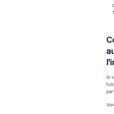
C
a
l'
Si 
l'u
par
Voi