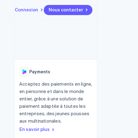
Connexion
Nous contacter
Ressources
Écosystème
Contact
t places de
Plus
Intégrations d'applications
Partenaires
Nous contacter
Product roadmap
ssions
Exemples de code
Stripe App Marketplace
Devenir partenaire
Découvrez ce qui vous attend
Blog des développeurs
r les
rs
État des API
Radar
Prévention de la fraude
Payments
Atlas
tif
Constitution d'une entreprise
Acceptez des paiements en ligne,
en personne et dans le monde
Climate
Élimination du carbone
entier, grâce à une solution de
paiement adaptée à toutes les
Identity
Vérification de l'identité
entreprises, des jeunes pousses
aux multinationales.
En savoir plus