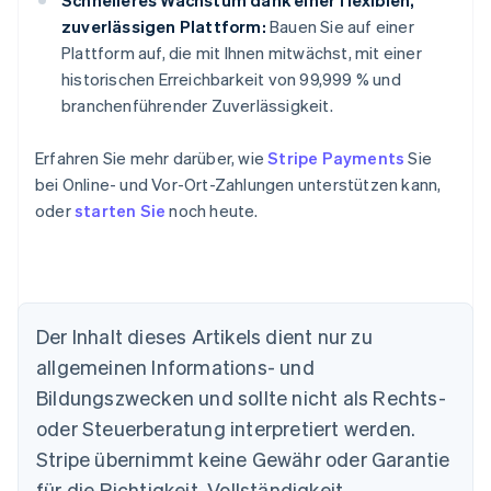
Schnelleres Wachstum dank einer flexiblen,
zuverlässigen Plattform:
Bauen Sie auf einer
Plattform auf, die mit Ihnen mitwächst, mit einer
historischen Erreichbarkeit von 99,999 % und
branchenführender Zuverlässigkeit.
Erfahren Sie mehr darüber, wie
Stripe Payments
Sie
bei Online- und Vor-Ort-Zahlungen unterstützen kann,
oder
starten Sie
noch heute.
Der Inhalt dieses Artikels dient nur zu
allgemeinen Informations- und
Bildungszwecken und sollte nicht als Rechts-
Australien
oder Steuerberatung interpretiert werden.
English
Belgien
Stripe übernimmt keine Gewähr oder Garantie
Nederlands
Français
Deutsch
English
für die Richtigkeit, Vollständigkeit,
Brasilien