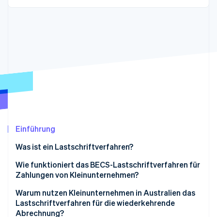
Betrugsprävention
Ecosystem
Atlas
Start-up-Gründung
Partner
Stripe App-Marktplatz
Climate
CO₂-Entnahme
Stripe-Sessions 2026
Erfahren Sie, wie Stripe Lösungen für die Wirtschaft
Jetzt ansehen
Einführung
Was ist ein Lastschriftverfahren?
Wie funktioniert das BECS-Lastschriftverfahren für
Zahlungen von Kleinunternehmen?
Warum nutzen Kleinunternehmen in Australien das
Lastschriftverfahren für die wiederkehrende
Abrechnung?