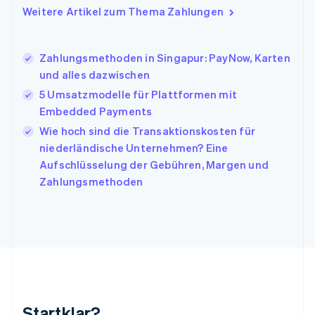
Weitere Artikel zum Thema Zahlungen
English
Italien
Italiano
English
Japan
Zahlungsmethoden in Singapur: PayNow, Karten
日本語
English
und alles dazwischen
Kanada
5 Umsatzmodelle für Plattformen mit
English
Français
Embedded Payments
Kroatien
English
Italiano
Wie hoch sind die Transaktionskosten für
Lettland
niederländische Unternehmen? Eine
English
Aufschlüsselung der Gebühren, Margen und
Liechtenstein
Zahlungsmethoden
Deutsch
English
Litauen
English
Luxemburg
Français
Deutsch
English
Malaysia
English
简体中文
Malta
English
Startklar?
Mexiko