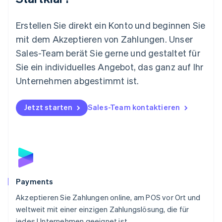
Español
English
Neuseeland
Erstellen Sie direkt ein Konto und beginnen Sie
English
mit dem Akzeptieren von Zahlungen. Unser
Niederlande
Nederlands
English
Sales-Team berät Sie gerne und gestaltet für
Norwegen
Sie ein individuelles Angebot, das ganz auf Ihr
English
Österreich
Unternehmen abgestimmt ist.
Deutsch
English
Polen
Jetzt starten
Sales-Team kontaktieren
English
Portugal
Português
English
Rumänien
English
Schweden
Svenska
English
Schweiz
Payments
Deutsch
Français
Italiano
English
Akzeptieren Sie Zahlungen online, am POS vor Ort und
Singapur
English
简体中文
weltweit mit einer einzigen Zahlungslösung, die für
Slowakei
jedes Unternehmen geeignet ist.