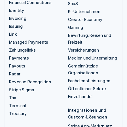
Financial Connections
SaaS
Identity
KI-Unternehmen
Invoicing
Creator Economy
Issuing
Gaming
Link
Bewirtung, Reisen und
Managed Payments
Freizeit
Zahlungslinks
Versicherungen
Payments
Medien und Unterhaltung
Payouts
Gemeinnützige
Organisationen
Radar
Fachdienstleistungen
Revenue Recognition
Öffentlicher Sektor
Stripe Sigma
Einzelhandel
Tax
Terminal
Integrationen und
Treasury
Custom-Lösungen
Stripe App-Marktplatz