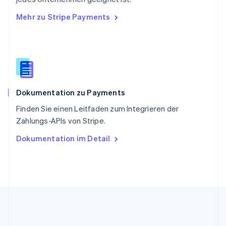
English
Mehr zu Stripe Payments
Slowenien
English
Italiano
Sonderverwaltungsregion Hongkong,
China
English
简体中文
Spanien
Español
English
Dokumentation zu Payments
Thailand
ไทย
English
Finden Sie einen Leitfaden zum Integrieren der
Tschechische Republik
Zahlungs-APIs von Stripe.
English
Ungarn
Dokumentation im Detail
English
Vereinigte Arabische Emirate
English
Vereinigte Staaten
English
Español
简体中文
Vereinigtes Königreich
English
Zypern
English