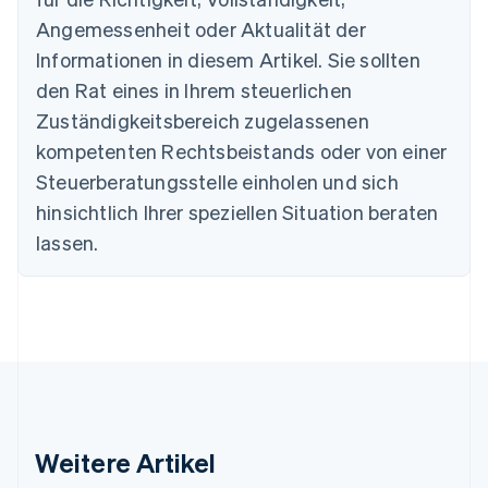
Português
English
Angemessenheit oder Aktualität der
Bulgarien
Informationen in diesem Artikel. Sie sollten
English
Dänemark
den Rat eines in Ihrem steuerlichen
English
Zuständigkeitsbereich zugelassenen
Deutschland
kompetenten Rechtsbeistands oder von einer
Deutsch
English
Estland
Steuerberatungsstelle einholen und sich
English
hinsichtlich Ihrer speziellen Situation beraten
Festlandchina
lassen.
简体中文
English
Finnland
English
Svenska
Frankreich
Français
English
Gibraltar
English
Griechenland
English
Indien
Weitere Artikel
English
Irland