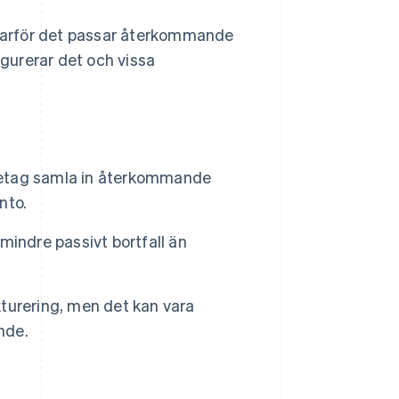
, varför det passar återkommande
igurerar det och vissa
öretag samla in återkommande
nto.
indre passivt bortfall än
turering, men det kan vara
nde.