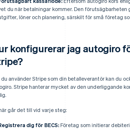
Förutsägbart kassaflöde:
Eftersom autogiro körs enli
vet du när betalningar kommer. Den förutsägbarheten g
utgifter, löner och planering, särskilt för små företag 
r konfigurerar jag autogiro fö
tripe?
du använder Stripe som din betalleverantör kan du ocks
ogiro. Stripe hanterar mycket av den underliggande k
ig.
är går det till vid varje steg:
Registrera dig för BECS:
Företag som initierar debiter