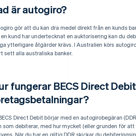
ad är autogiro?
ogiro gör att du kan dra medel direkt från en kunds ba
 en kund har undertecknat en auktorisering kan du deb
nga ytterligare åtgärder krävs. I Australien körs autogiro
rt sett alla australiska banker.
ur fungerar BECS Direct Debit
öretagsbetalningar?
BECS Direct Debit börjar med en autogirobegäran (DDR
 som debiterar, med hur mycket (eller grunden för att
kvens. När du har en giltig DDR skickar du debiteringsinst