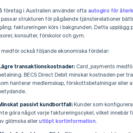
 företag i Australien använder ofta
autogiro för åte
 passar strukturen för pågående tjänsterelationer bättr
gång; faktureringen körs i bakgrunden. Detta upplägg 
isorer, konsulter, förskolor och gym.
 medför också följande ekonomiska fördelar:
Lägre transaktionskostnader:
Card_payments medfö
betalning. BECS Direct Debit minskar kostnaden per tra
som hanterar medlemskap, förskottsbetalningar eller a
betydande.
Minskat passivt kundbortfall:
Kunder som konfigurera
inte göra något varje faktureringscykel, vilket innebär
av glömska eller
utlöpt kortinformation
.