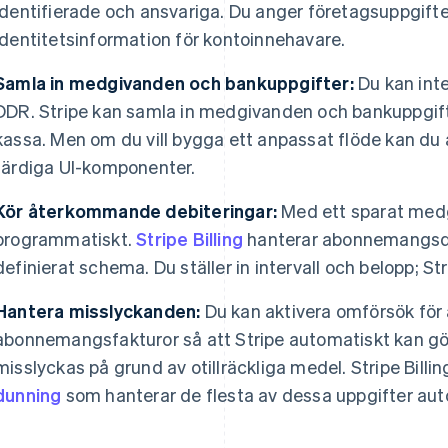
identifierade och ansvariga. Du anger företagsuppgifte
identitetsinformation för kontoinnehavare.
Samla in medgivanden och bankuppgifter:
Du kan inte
DDR. Stripe kan samla in medgivanden och bankuppgif
kassa. Men om du vill bygga ett anpassat flöde kan d
färdiga UI-komponenter.
Kör återkommande debiteringar:
Med ett sparat medg
programmatiskt.
Stripe Billing
hanterar abonnemangsdeb
definierat schema. Du ställer in intervall och belopp; Str
Hantera misslyckanden:
Du kan aktivera omförsök fö
abonnemangsfakturor så att Stripe automatiskt kan gö
misslyckas på grund av otillräckliga medel. Stripe Billin
dunning
som hanterar de flesta av dessa uppgifter aut