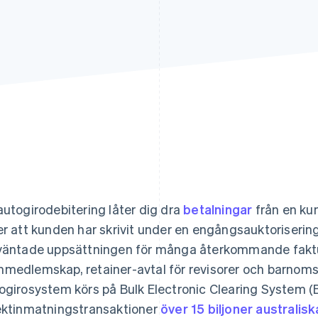
autogirodebitering låter dig dra
betalningar
från en ku
er att kunden har skrivit under en engångsauktorisering
väntade uppsättningen för många återkommande faktu
medlemskap, retainer-avtal för revisorer och barnoms
ogirosystem körs på Bulk Electronic Clearing System (BE
ektinmatningstransaktioner
över 15 biljoner australisk