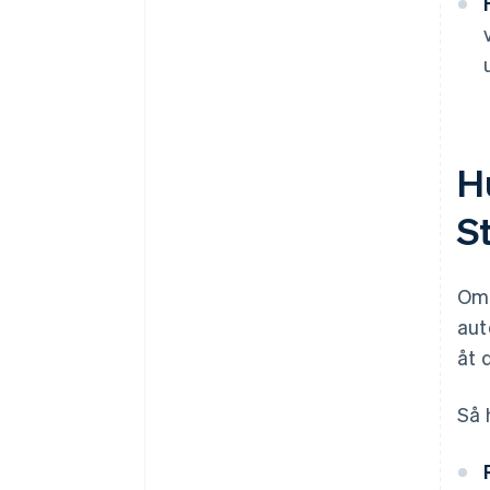
Hu
S
Om 
aut
åt d
Så h