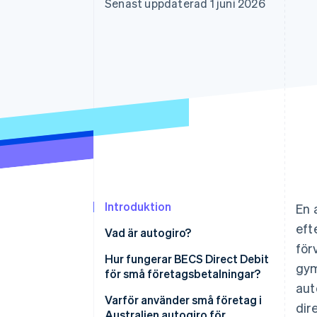
Senast uppdaterad 1 juni 2026
Accelererad kassaprocess
Financial Connections
Länkade finanskontodata
Introduktion
En 
eft
Vad är autogiro?
för
Hur fungerar BECS Direct Debit
gym
för små företagsbetalningar?
aut
Varför använder små företag i
dir
Australien autogiro för