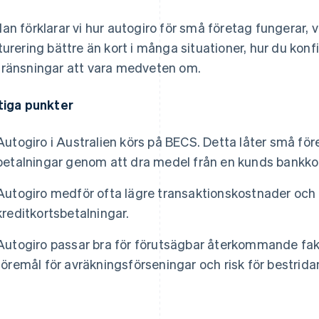
an förklarar vi hur autogiro för små företag fungerar
turering bättre än kort i många situationer, hur du konf
ränsningar att vara medveten om.
tiga punkter
Autogiro i Australien körs på BECS. Detta låter små f
betalningar genom att dra medel från en kunds bankko
Autogiro medför ofta lägre transaktionskostnader och m
kreditkortsbetalningar.
Autogiro passar bra för förutsägbar återkommande fak
föremål för avräkningsförseningar och risk för bestrida