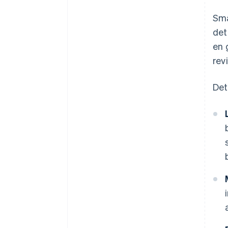
Små
det
en 
rev
Det