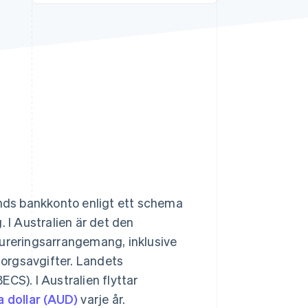
Stripe Sessions 2026
Se hur Stripe bygger den
ekonomiska
infrastrukturen för AI.
Titta nu
nds bankkonto enligt ett schema
. I Australien är det den
reringsarrangemang, inklusive
orgsavgifter. Landets
CS). I Australien flyttar
a dollar (AUD)
varje år.