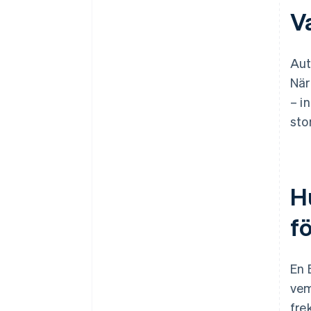
V
Aut
När
– i
sto
H
f
En 
vem
fre