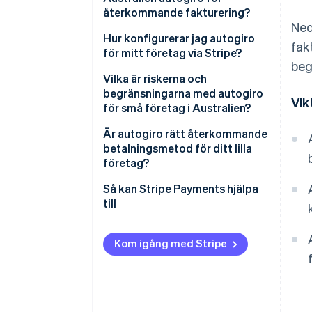
återkommande fakturering?
Ned
Hur konfigurerar jag autogiro
fak
för mitt företag via Stripe?
beg
Vilka är riskerna och
begränsningarna med autogiro
Vik
för små företag i Australien?
Är autogiro rätt återkommande
betalningsmetod för ditt lilla
företag?
Så kan Stripe Payments hjälpa
till
Kom igång med Stripe