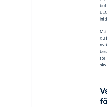
bet
BEC
ini
Mis
du 
avr
bes
för
sky
V
f