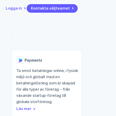
Logga in
Kontakta säljteamet
Resurser
Ecosystem
Kontakt
ch
Mer
er
Appintegrationer
Partner
Kontakta säljteamet
Product roadmap
Kodexempel
Stripe App Marketplace
Bli partner
Se vad som kommer härnäst
Utvecklarblogg
r plattformar
tid
API-status
Radar
 plattformar
Bedrägeribekämpning
nanstjänster
Payments
Atlas
tuella kort
Bolagsbildning för startups
Ta emot betalningar online, i fysisk
miljö och globalt med en
Climate
Koldioxidinfångning
betalningslösning som är skapad
för alla typer av företag – från
Identity
Identitetsverifiering online
växande startup-företag till
globala storföretag.
Läs mer