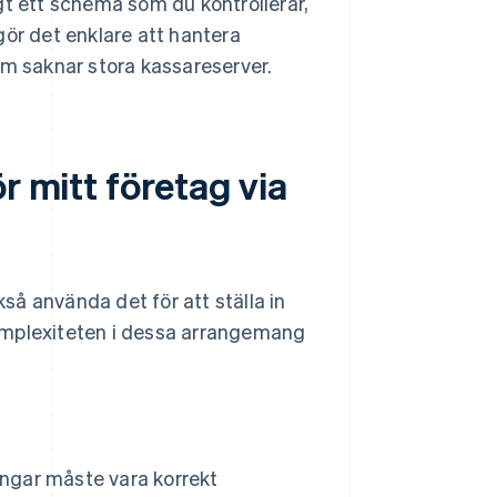
gt ett schema som du kontrollerar,
ör det enklare att hantera
som saknar stora kassareserver.
r mitt företag via
å använda det för att ställa in
omplexiteten i dessa arrangemang
ingar måste vara korrekt