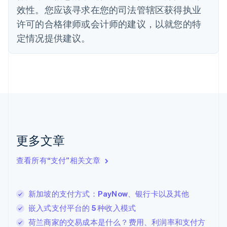
效性。您应该寻求在您的司法管辖区获得执业
Deutsch
English
法国
许可的合格律师或会计师的建议，以就您的特
Français
English
定情况提供建议。
芬兰
English
Svenska
荷兰
Nederlands
English
加拿大
English
Français
捷克
English
克罗地亚
English
Italiano
更多文章
拉脱维亚
English
查看所有“支付”相关文章
立陶宛
English
列支敦士登
新加坡的支付方式：PayNow、银行卡以及其他
Deutsch
English
卢森堡
嵌入式支付平台的 5 种收入模式
Français
Deutsch
English
荷兰商家的交易成本是什么？费用、利润率和支付方
罗马尼亚