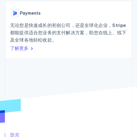
接入 125+ 种支
Stripe Sigma
产品路线图
SaaS
付方式
自定义报告
Sessions 年度大会
Terminal
Data Pipeline
Payments
招聘
线下支付
数据同步
资讯中心
Authorization
资源
无论您是快速成长的初创公司，还是全球化企业，Stripe
Stripe Press
Boost
按行业
都能提供适合您业务的支付解决方案，助您在线上、线下
支付成功率优
应用集成
及全球各地轻松收款。
化
AI 企业
代码示例
Link
创作者经济
开发者博客
了解更多
联系
加速结账
游戏
API 状态
酒店、旅游与休闲
联系销售
保险
成为合作伙伴
媒体与娱乐
非营利组织
更多
专业服务
Product roadmap
公共部门
了解未来规划
零售
Radar
欺诈防范
Atlas
生态系统
初创企业注册
合作伙伴
Climate
Stripe App Marketplace
碳移除
导言