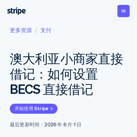
更多资源
支付
按企业阶段
文档
学习
支付
营收
资金管
平台
理
易市
大型企业
Stripe 文档
博客
Payments
Billing
初创企业
API 参考文档
客户案例
澳大利亚小商家直接
在线支付
经常性收入
Global
Conn
库与 SDK
指南
Managed
Metronome
Payouts
Stripe Apps
Payments
按用量计费
平台
借记：如何设置
备案商家解决
Subscriptions
向第三
按应用场景
方案
方打款
支持
订阅管理
Payment links
Crypto
BECS 直接借记
指南
智能体商务
Invoicing
钱包、
加密货币
获取支持
无代码支付
一次性或定期
稳定币
电子商务
接受线上付款
托管支持方案
Checkout
账单
发行和
嵌入式金融
实施预置结账流程
专业服务
预构建支付界
Tax
发卡基
开始使用 Stripe
财务自动化
构建平台或交易市场
面
销售税和增值
础设施
全球化企业
管理订阅
Elements
税自动化
应用内支付
提供按用量计费
灵活的 UI 组件
Revenue
最后更新时间：2026 年 6 月 1 日
交易市场
发行稳定币支持的支付卡
Payment
Recognition
公司
资金管理
通过智能体配置和管理服
methods
会计自动化
平台
务