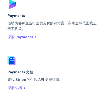
English
斯洛文尼亚
English
Italiano
Payments
泰国
ไทย
English
借助为各种企业打造的支付解决方案，实现全球范围线上
希腊
线下收款。
English
探索 Payments
西班牙
Español
English
新加坡
English
简体中文
新西兰
English
匈牙利
English
Payments 文档
意大利
查找 Stripe 的付款 API 集成指南。
Italiano
English
印度
探索文档
English
英国
English
直布罗陀