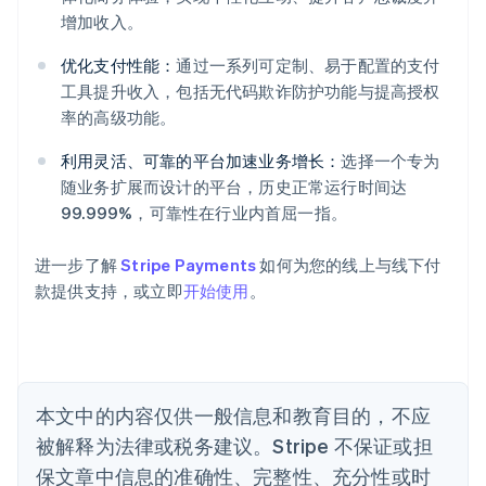
增加收入。
阿联酋
优化支付性能：
通过一系列可定制、易于配置的支付
English
爱尔兰
工具提升收入，包括无代码欺诈防护功能与提高授权
English
率的高级功能。
爱沙尼亚
English
利用灵活、可靠的平台加速业务增长：
选择一个专为
奥地利
随业务扩展而设计的平台，历史正常运行时间达
Deutsch
English
99.999%，可靠性在行业内首屈一指。
澳大利亚
English
巴西
进一步了解
Stripe Payments
如何为您的线上与线下付
Português
English
款提供支持，或立即
开始使用
。
保加利亚
English
比利时
Nederlands
Français
Deutsch
English
波兰
本文中的内容仅供一般信息和教育目的，不应
English
丹麦
被解释为法律或税务建议。Stripe 不保证或担
English
保文章中信息的准确性、完整性、充分性或时
德国