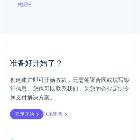
式明细
English
马尔他
English
马来西亚
English
简体中文
美国
English
Español
简体中文
墨西哥
Español
English
准备好开始了？
挪威
English
葡萄牙
创建账户即可开始收款，无需签署合同或填写银
Português
English
行信息。您也可以联系我们，为您的企业定制专
日本
日本語
English
属支付解决方案。
瑞典
Svenska
English
瑞士
立即开始
联系销售
Deutsch
Français
Italiano
English
塞浦路斯
English
斯洛伐克