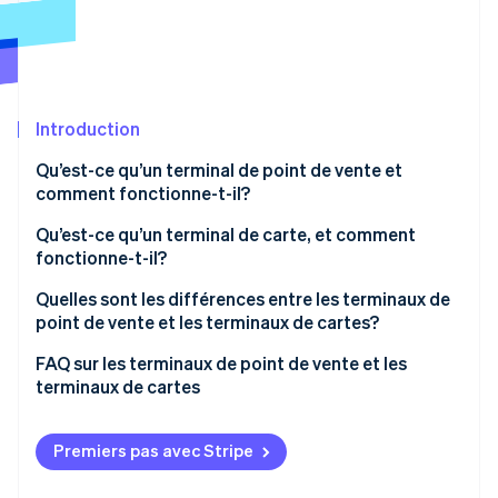
Commerce de détail
État des API
Atlas
Constitution d'une entreprise
Climate
Élimination du carbone
Écosystème
Introduction
Identity
Partenaires
Vérification de l'identité
Stripe App Marketplace
Qu’est-ce qu’un terminal de point de vente et
comment fonctionne-t-il?
Qu’est-ce qu’un terminal de carte, et comment
fonctionne-t-il?
Stripe Sessions 2026
Quelles sont les différences entre les terminaux de
Découvrez comment Stripe construit l’infrastructure écon
l’IA.
point de vente et les terminaux de cartes?
Regarder
FAQ sur les terminaux de point de vente et les
terminaux de cartes
Un terminal de point de vente peut-il être utilisé
sans lecteur de carte?
Premiers pas avec Stripe
Les terminaux de point de vente requièrent-ils un