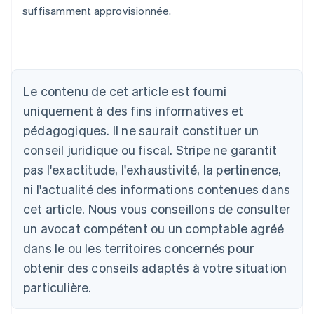
suffisamment approvisionnée.
Allemagne
Le contenu de cet article est fourni
Deutsch
English
Australie
uniquement à des fins informatives et
English
pédagogiques. Il ne saurait constituer un
Autriche
conseil juridique ou fiscal. Stripe ne garantit
Deutsch
English
Belgique
pas l'exactitude, l'exhaustivité, la pertinence,
Nederlands
Français
Deutsch
English
ni l'actualité des informations contenues dans
Brésil
Português
English
cet article. Nous vous conseillons de consulter
Bulgarie
un avocat compétent ou un comptable agréé
English
Canada
dans le ou les territoires concernés pour
English
Français
obtenir des conseils adaptés à votre situation
Chine continentale
particulière.
简体中文
English
Chypre