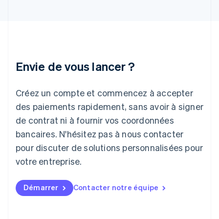
English
Inde
English
Irlande
English
Italie
Italiano
English
Envie de vous lancer ?
Japon
日本語
English
Créez un compte et commencez à accepter
Lettonie
English
des paiements rapidement, sans avoir à signer
Liechtenstein
de contrat ni à fournir vos coordonnées
Deutsch
English
Lituanie
bancaires. N'hésitez pas à nous contacter
English
pour discuter de solutions personnalisées pour
Luxembourg
votre entreprise.
Français
Deutsch
English
Malaisie
English
简体中文
Démarrer
Contacter notre équipe
Malte
English
Mexique