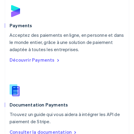
Español
English
Norvège
English
Nouvelle-Zélande
English
Payments
Pays-Bas
Acceptez des paiements en ligne, en personne et dans
Nederlands
English
le monde entier, grâce à une solution de paiement
Pologne
English
adaptée à toutes les entreprises.
Portugal
Découvrir Payments
Português
English
RAS de Hong Kong, Chine
English
简体中文
République tchèque
English
Roumanie
English
Documentation Payments
Royaume-Uni
English
Trouvez un guide qui vous aidera à intégrer les API de
Singapour
paiement de Stripe.
English
简体中文
Slovaquie
Consulter la documentation