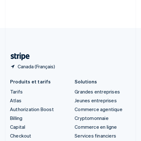
English
Slovénie
English
Italiano
Suède
Svenska
English
Suisse
Deutsch
Français
Italiano
English
Thaïlande
ไทย
English
Canada (Français)
Produits et tarifs
Solutions
Tarifs
Grandes entreprises
Atlas
Jeunes entreprises
Authorization Boost
Commerce agentique
Billing
Cryptomonnaie
Capital
Commerce en ligne
Checkout
Services financiers