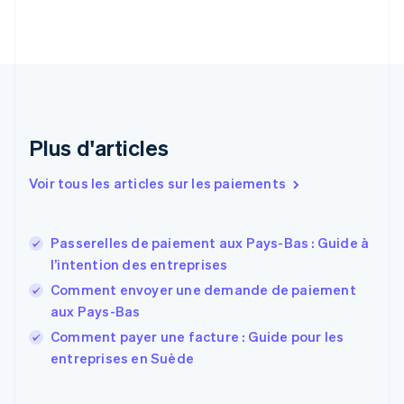
English
Croatie
English
Italiano
Danemark
English
Émirats arabes unis
English
Espagne
Plus d'articles
Español
English
Estonie
Voir tous les articles sur les paiements
English
États-Unis
English
Español
简体中文
Passerelles de paiement aux Pays-Bas : Guide à
Finlande
English
Svenska
l’intention des entreprises
France
Comment envoyer une demande de paiement
Français
English
aux Pays-Bas
Gibraltar
English
Comment payer une facture : Guide pour les
Grèce
entreprises en Suède
English
Hongrie