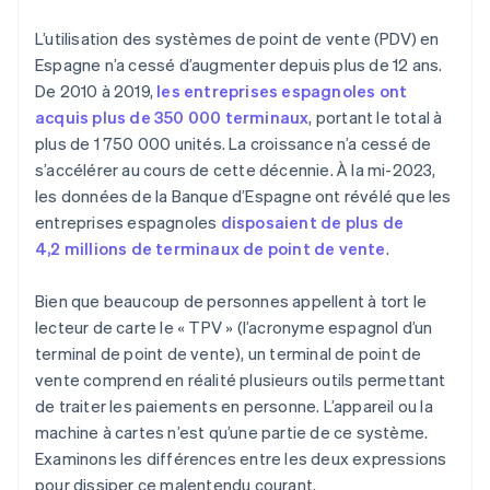
contrat avec une banque?
L’utilisation des systèmes de point de vente (PDV) en
Les frais sont-ils les mêmes pour l’acquisition d’un
Espagne n’a cessé d’augmenter depuis plus de 12 ans.
terminal de point de vente et d’un lecteur de carte?
De 2010 à 2019,
les entreprises espagnoles ont
acquis plus de 350 000 terminaux
, portant le total à
Les terminaux de point de vente et les terminaux de
cartes ont-ils besoin d’une connexion Internet?
plus de 1 750 000 unités. La croissance n’a cessé de
s’accélérer au cours de cette décennie. À la mi-2023,
les données de la Banque d’Espagne ont révélé que les
entreprises espagnoles
disposaient de plus de
4,2 millions de terminaux de point de vente
.
Bien que beaucoup de personnes appellent à tort le
lecteur de carte le « TPV » (l’acronyme espagnol d’un
terminal de point de vente), un terminal de point de
vente comprend en réalité plusieurs outils permettant
de traiter les paiements en personne. L’appareil ou la
machine à cartes n’est qu’une partie de ce système.
Examinons les différences entre les deux expressions
pour dissiper ce malentendu courant.