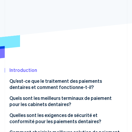
Commerce de détail
État des API
Atlas
Constitution d'une entreprise
Climate
Élimination du carbone
Écosystème
Identity
Partenaires
Vérification de l'identité
Stripe App Marketplace
Introduction
Stripe Sessions 2026
Découvrez comment Stripe construit l’infrastructure écon
Qu’est-ce que le traitement des paiements
l’IA.
dentaires et comment fonctionne-t-il?
Regarder
Avant la visite
Quels sont les meilleurs terminaux de paiement
pour les cabinets dentaires?
Au rendez-vous
Fonctionnalités essentielles
Quelles sont les exigences de sécurité et
Après la visite
conformité pour les paiements dentaires?
Flexibilité
Une fois que l’assurance paie