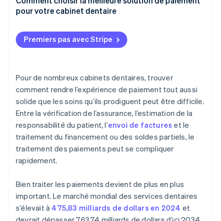
Information sur la santé des patients
Comment choisir la meilleure solution de paiement
Intégration avec vos systèmes
pour votre cabinet dentaire
S’il reste un solde
Sécurité de la carte de paiement
Sécurité et conformité
Assurez-vous qu’il s’intègre à vos systèmes
Premiers pas avec Stripe
Ajustement opérationnel
Hiérarchiser les fonctionnalités conçues pour les
flux de travail dentaires
Exiger la sécurité et la conformité par défaut
Pour de nombreux cabinets dentaires, trouver
comment rendre l’expérience de paiement tout aussi
Évaluer l’expérience du patient
solide que les soins qu’ils prodiguent peut être difficile.
Vérifier les fonctions de rapports et rapprochement
Entre la vérification de l’assurance, l’estimation de la
responsabilité du patient, l’
envoi de factures
et le
Comprendre la structure des frais et le coût total
traitement du financement ou des soldes partiels, le
Tenir compte de l’évolutivité et de la flexibilité
traitement des paiements peut se compliquer
rapidement.
Ne vous enfermez pas dans quelque chose de rigide
Bien traiter les paiements devient de plus en plus
important. Le marché mondial des services dentaires
s’élevait à
475,83 milliards de dollars en 2024
et
devrait dépasser 763,74 milliards de dollars d’ici 2034.