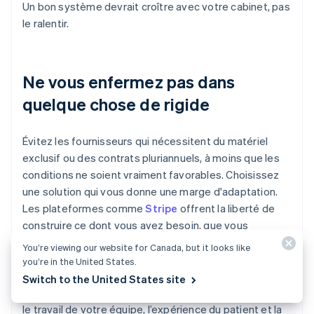
Un bon système devrait croître avec votre cabinet, pas
le ralentir.
Ne vous enfermez pas dans
quelque chose de rigide
Évitez les fournisseurs qui nécessitent du matériel
exclusif ou des contrats pluriannuels, à moins que les
conditions ne soient vraiment favorables. Choisissez
une solution qui vous donne une marge d'adaptation.
Les plateformes comme
Stripe
offrent la liberté de
construire ce dont vous avez besoin, que vous
souhaitiez une configuration prête à l’emploi simple ou
You’re viewing our website for Canada, but it looks like
une approche plus personnalisée.
you’re in the United States.
Switch to the United States site
La meilleure solution de paiement est celle qui facilite
le travail de votre équipe, l’expérience du patient et la