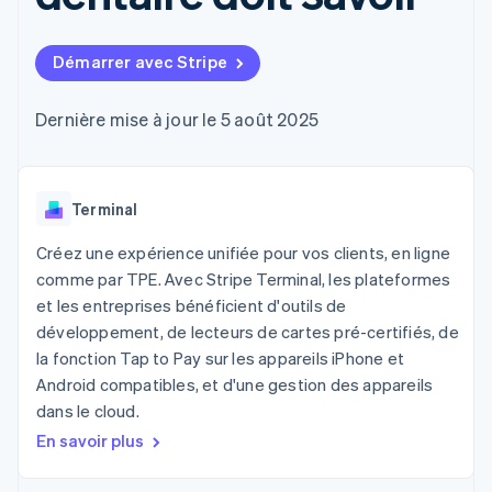
UI flexibles
Recognition
l’application
Gérer des
Moyens de
Comptabilité
Entreprise
Marketplaces
abonnements
paiement
automatisée
Gestion financière
Proposer une
Démarrer avec Stripe
Accès à plus
Stripe Sigma
Roadmap produit
Plateformes
facturation à l'usage
de 125
Rapports
Sessions : conférence
SaaS
Émettre des cartes
Terminal
personnalisés
annuelle
bancaires adossées à
Dernière mise à jour le 5 août 2025
Paiements en
Data Pipeline
Carrières
des stablecoins
personne
Synchronisation
Communiqués de
Fournir et gérer des
Authorization
des données
presse
services avec des
Par secteur
Boost
Stripe Press
agents
Acceptation
Terminal
optimisée
Entreprises d'IA
Link
Économie des
Créez une expérience unifiée pour vos clients, en ligne
Paiements
créateurs
Contact
comme par TPE. Avec Stripe Terminal, les plateformes
Ressources
Jeux
accélérés
et les entreprises bénéficient d'outils de
Hôtellerie, voyages et
Financial
Contacter notre équipe
loisirs
Intégrations
développement, de lecteurs de cartes pré-certifiés, de
Connections
Assurance
d'applications
Comptes
Devenir partenaire
la fonction Tap to Pay sur les appareils iPhone et
Médias et
Exemples de code
financiers
Android compatibles, et d'une gestion des appareils
divertissements
Blog des développeurs
associés
Organisations à but
dans le cloud.
non lucratif
État de l'API
En savoir plus
Services aux
Plus
entreprises
Product roadmap
Secteur public