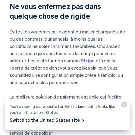
Ne vous enfermez pas dans
quelque chose de rigide
Évitez les vendeurs qui exigent du matériel propriétaire
ou des contrats pluriannuels, à moins que les
conditions ne soient vraiment favorables. Choisissez
une solution qui vous donne de la marge pour vous
adapter. Les plateformes comme
Stripe
offrent la
liberté de créer ce dont vous avez besoin, que vous
souhaitiez une configuration simple prête à l’emploi ou
une approche plus personnalisée.
La meilleure solution de paiement est celle qui facilite
le travail de votre équipe, améliore l’expérience patient
You’re viewing our website for Switzerland, but it looks like
et rend vos finances plus transparentes. Si vous
you’re in the United States.
continuez à assembler des systèmes pour gérer les
Switch to the United States site
paiements au cabinet, en ligne et les soldes, il est
temps de consolider.