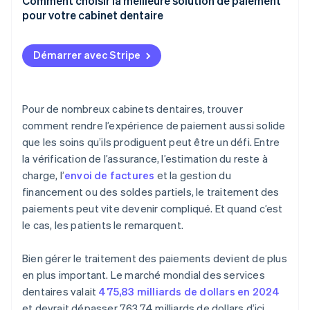
Informations de santé des patients
Comment choisir la meilleure solution de paiement
Intégration avec vos systèmes
pour votre cabinet dentaire
S’il reste un solde
Sécurité des cartes de paiement
Sécurité et conformité
Assurez-vous qu’elle s’intègre à vos systèmes
Démarrer avec Stripe
Adéquation opérationnelle
Priorisez les fonctionnalités conçues pour les flux
de travail dentaires
Exigez la sécurité et la conformité par défaut
Pour de nombreux cabinets dentaires, trouver
comment rendre l’expérience de paiement aussi solide
Évaluez l’expérience patient
que les soins qu’ils prodiguent peut être un défi. Entre
Vérifiez les fonctionnalités de rapport et de
la vérification de l’assurance, l’estimation du reste à
rapprochement
charge, l’
envoi de factures
et la gestion du
financement ou des soldes partiels, le traitement des
Comprenez la structure des frais et le coût total
paiements peut vite devenir compliqué. Et quand c’est
Tenez compte de l’évolutivité et de la flexibilité
le cas, les patients le remarquent.
Ne vous enfermez pas dans quelque chose de rigide
Bien gérer le traitement des paiements devient de plus
en plus important. Le marché mondial des services
dentaires valait
475,83 milliards de dollars en 2024
et devrait dépasser 763,74 milliards de dollars d’ici