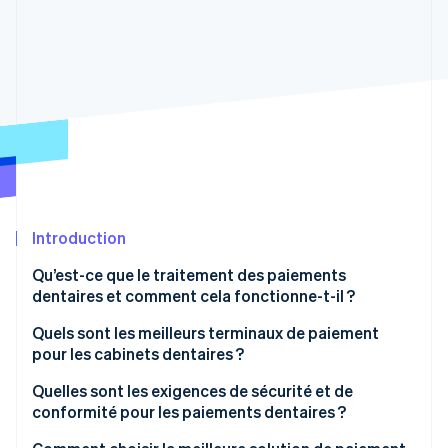
Découvrez les prochaines évolutions
Commerce en ligne
Radar
Prévention de la fraude
Écosystème
Atlas
Constitution de start-up
Partenaires
Climate
Stripe App Marketplace
Élimination du carbone
Identity
Vérification de l'identité
Introduction
Qu’est-ce que le traitement des paiements
dentaires et comment cela fonctionne-t-il ?
Stripe Sessions 2026
Avant la visite
Quels sont les meilleurs terminaux de paiement
Découvrez comment Stripe construit l’infrastructure écono
pour les cabinets dentaires ?
Regarder la vidéo
Lors du rendez-vous
Fonctionnalités de base
Quelles sont les exigences de sécurité et de
Après la visite
conformité pour les paiements dentaires ?
Flexibilité
Une fois que l’assurance paie