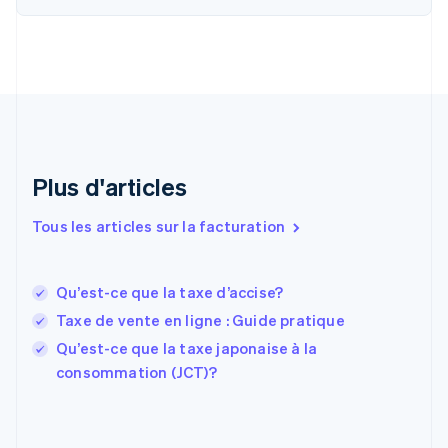
Chypre
English
Croatie
English
Italiano
Danemark
English
Émirats arabes unis
English
Espagne
Plus d'articles
Español
English
Estonie
Tous les articles sur la facturation
English
États-Unis
English
Español
简体中文
Qu’est-ce que la taxe d’accise?
Finlande
English
Svenska
Taxe de vente en ligne : Guide pratique
France
Qu’est-ce que la taxe japonaise à la
Français
English
consommation (JCT)?
Gibraltar
English
Grèce
English