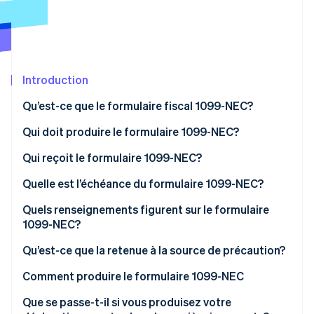
Commerce de détail
État des API
Atlas
Constitution d'une entreprise
Climate
Élimination du carbone
Écosystème
Introduction
Identity
Partenaires
Vérification de l'identité
Stripe App Marketplace
Qu’est-ce que le formulaire fiscal 1099-NEC?
Qui doit produire le formulaire 1099-NEC?
Qui reçoit le formulaire 1099-NEC?
Stripe Sessions 2026
Quelle est l’échéance du formulaire 1099-NEC?
Découvrez comment Stripe construit l’infrastructure écon
l’IA.
Quels renseignements figurent sur le formulaire
Regarder
1099-NEC?
Qu’est-ce qui ne figure pas sur un formulaire 1099-
Qu’est-ce que la retenue à la source de précaution?
NEC?
Comment produire le formulaire 1099-NEC
Que se passe-t-il si vous produisez votre