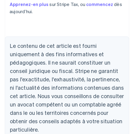
Apprenez-en plus
sur Stripe Tax, ou
commencez
dès
aujourd’hui.
Allemagne
Le contenu de cet article est fourni
Deutsch
English
Australie
uniquement à des fins informatives et
English
pédagogiques. Il ne saurait constituer un
Autriche
conseil juridique ou fiscal. Stripe ne garantit
Deutsch
English
Belgique
pas l'exactitude, l'exhaustivité, la pertinence,
Nederlands
Français
Deutsch
English
ni l'actualité des informations contenues dans
Brésil
Português
English
cet article. Nous vous conseillons de consulter
Bulgarie
un avocat compétent ou un comptable agréé
English
Canada
dans le ou les territoires concernés pour
English
Français
obtenir des conseils adaptés à votre situation
Chine continentale
particulière.
简体中文
English