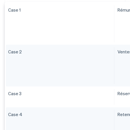
Case 1
Rémuné
Case 2
Vente
Case 3
Réser
Case 4
Retenu