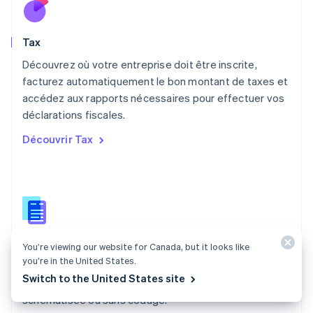
Mexique
Español
English
Norvège
Tax
English
Nouvelle-Zélande
Découvrez où votre entreprise doit être inscrite,
English
facturez automatiquement le bon montant de taxes et
Pays-Bas
accédez aux rapports nécessaires pour effectuer vos
Nederlands
English
déclarations fiscales.
Pologne
English
Découvrir Tax
Portugal
Português
English
RAS de Hong Kong, Chine
English
简体中文
République tchèque
English
Roumanie
Documentation Tax
You’re viewing our website for Canada, but it looks like
English
Royaume-Uni
you’re in the United States.
Automatisez la collecte et la déclaration des taxes de
English
Switch to the United States site
vente sur toutes vos transactions, avec une intégration
Singapour
schématisée ou sans codage.
English
简体中文