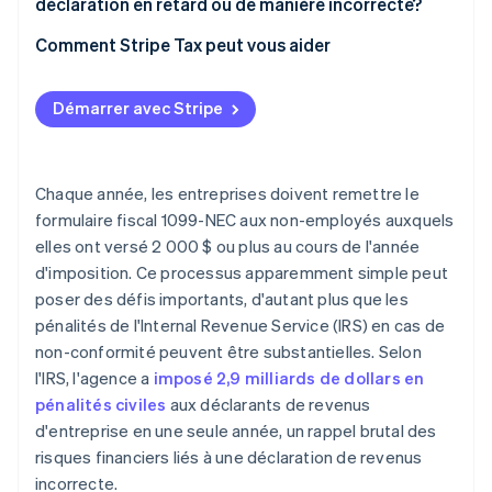
déclaration en retard ou de manière incorrecte?
Comment corriger le formulaire 1099-NEC
Comment Stripe Tax peut vous aider
Formulaire 1099-NEC par rapport au formulaire
1099-MISC
Démarrer avec Stripe
Chaque année, les entreprises doivent remettre le
formulaire fiscal 1099-NEC aux non-employés auxquels
elles ont versé 2 000 $ ou plus au cours de l'année
d'imposition. Ce processus apparemment simple peut
poser des défis importants, d'autant plus que les
pénalités de l'Internal Revenue Service (IRS) en cas de
non-conformité peuvent être substantielles. Selon
l'IRS, l'agence a
imposé 2,9 milliards de dollars en
pénalités civiles
aux déclarants de revenus
d'entreprise en une seule année, un rappel brutal des
risques financiers liés à une déclaration de revenus
incorrecte.