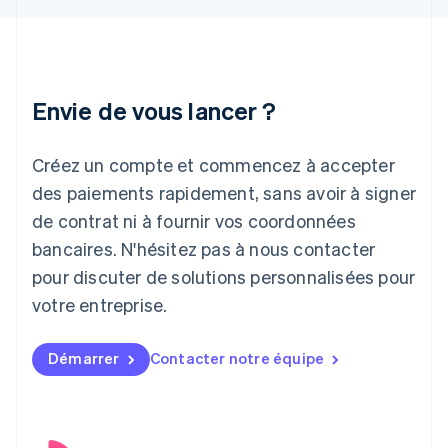
Hongrie
English
Inde
English
Irlande
Envie de vous lancer ?
English
Italie
Italiano
English
Créez un compte et commencez à accepter
Japon
日本語
English
des paiements rapidement, sans avoir à signer
Lettonie
de contrat ni à fournir vos coordonnées
English
bancaires. N'hésitez pas à nous contacter
Liechtenstein
pour discuter de solutions personnalisées pour
Deutsch
English
Lituanie
votre entreprise.
English
Luxembourg
Français
Deutsch
English
Démarrer
Contacter notre équipe
Malaisie
English
简体中文
Malte
English