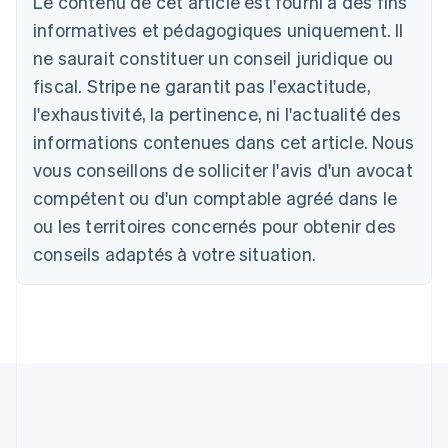
Le contenu de cet article est fourni à des fins
English
informatives et pédagogiques uniquement. Il
Autriche
ne saurait constituer un conseil juridique ou
Deutsch
English
Belgique
fiscal. Stripe ne garantit pas l'exactitude,
Nederlands
Français
Deutsch
English
l'exhaustivité, la pertinence, ni l'actualité des
Brésil
Português
English
informations contenues dans cet article. Nous
Bulgarie
vous conseillons de solliciter l'avis d'un avocat
English
Canada
compétent ou d'un comptable agréé dans le
English
Français
ou les territoires concernés pour obtenir des
Chine continentale
conseils adaptés à votre situation.
简体中文
English
Chypre
English
Croatie
English
Italiano
Danemark
English
Émirats arabes unis
English
Espagne