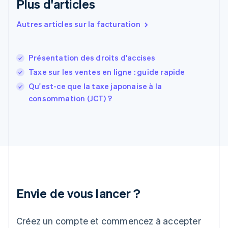
Plus d'articles
Español
English
Estonie
Autres articles sur la facturation
English
États-Unis
English
Español
简体中文
Présentation des droits d'accises
Finlande
English
Svenska
Taxe sur les ventes en ligne : guide rapide
France
Qu'est-ce que la taxe japonaise à la
Français
English
consommation (JCT) ?
Gibraltar
English
Grèce
English
Hongrie
English
Inde
English
Irlande
Envie de vous lancer ?
English
Italie
Italiano
English
Créez un compte et commencez à accepter
Japon