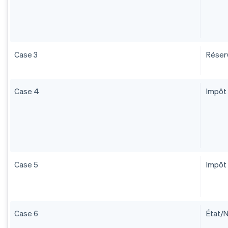
Case 3
Réser
Case 4
Impôt 
Case 5
Impôt 
Case 6
État/N