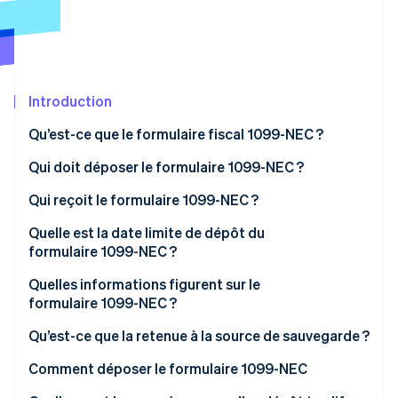
Découvrez les prochaines évolutions
Commerce en ligne
Radar
Prévention de la fraude
Écosystème
Atlas
Constitution de start-up
Introduction
Partenaires
Climate
Stripe App Marketplace
Qu’est-ce que le formulaire fiscal 1099-NEC ?
Élimination du carbone
Qui doit déposer le formulaire 1099-NEC ?
Identity
Vérification de l'identité
Qui reçoit le formulaire 1099-NEC ?
Quelle est la date limite de dépôt du
formulaire 1099-NEC ?
Quelles informations figurent sur le
Stripe Sessions 2026
formulaire 1099-NEC ?
Découvrez comment Stripe construit l’infrastructure écono
Regarder la vidéo
Quelles informations ne figurent pas sur un
Qu’est-ce que la retenue à la source de sauvegarde ?
formulaire 1099-NEC ?
Comment déposer le formulaire 1099-NEC