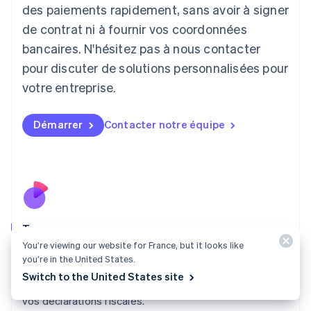
日本語
English
des paiements rapidement, sans avoir à signer
Lettonie
de contrat ni à fournir vos coordonnées
English
bancaires. N'hésitez pas à nous contacter
Liechtenstein
pour discuter de solutions personnalisées pour
Deutsch
English
Lituanie
votre entreprise.
English
Luxembourg
Français
Deutsch
English
Démarrer
Contacter notre équipe
Malaisie
English
简体中文
Malte
English
Mexique
Español
English
Norvège
Tax
English
You’re viewing our website for France, but it looks like
Nouvelle-Zélande
Découvrez où votre entreprise doit être immatriculée,
you’re in the United States.
English
facturez automatiquement le montant de taxes requis
Pays-Bas
Switch to the United States site
et accédez aux rapports nécessaires pour effectuer
Nederlands
English
vos déclarations fiscales.
Pologne