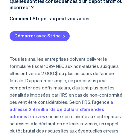
Quelles sont les conséquences d’un dépôt tardif ou
incorrect ?
Comment corriger le formulaire 1099-NEC
Comment Stripe Tax peut vous aider
1099-NEC comparé au 1099-MISC
Démarrer avec Stripe
Tous les ans, les entreprises doivent délivrer le
formulaire fiscal 1099-NEC aux non-salariés auxquels
elles ont versé 2 000 $ ou plus au cours de l’année
fiscale. D’apparence simple, ce processus peut
comporter des défis majeurs, d’autant plus que les
pénalités imposées par l’IRS en cas de non-conformité
peuvent être considérables. Selon l’IRS, l’agence
a
adressé 2,9 milliards de dollars d’amendes
administratives
sur une seule année aux entreprises
soumises à la déclaration de leurs revenus, un rappel
plutôt brutal des risques liés aux éventuelles erreurs