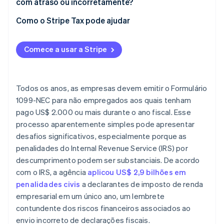
com atraso ou incorretamente?
Como corrigir o Formulário 1099-NEC
Como o Stripe Tax pode ajudar
1099-NEC vs. 1099-MISC
Comece a usar a Stripe
Todos os anos, as empresas devem emitir o Formulário
1099-NEC para não empregados aos quais tenham
pago US$ 2.000 ou mais durante o ano fiscal. Esse
processo aparentemente simples pode apresentar
desafios significativos, especialmente porque as
penalidades do Internal Revenue Service (IRS) por
descumprimento podem ser substanciais. De acordo
com o IRS, a agência
aplicou US$ 2,9 bilhões em
penalidades civis
a declarantes de imposto de renda
empresarial em um único ano, um lembrete
contundente dos riscos financeiros associados ao
envio incorreto de declarações fiscais.