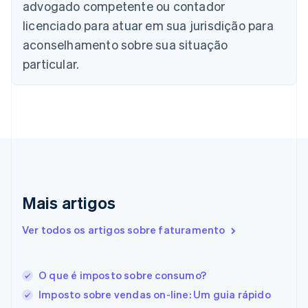
advogado competente ou contador
English
Français
China continental
licenciado para atuar em sua jurisdição para
简体中文
English
aconselhamento sobre sua situação
Chipre
English
particular.
Croácia
English
Italiano
Dinamarca
English
Emirados Árabes Unidos
English
Eslováquia
English
Eslovênia
Mais artigos
English
Italiano
Espanha
Ver todos os artigos sobre faturamento
Español
English
Estados Unidos
English
Español
简体中文
Estônia
O que é imposto sobre consumo?
English
Imposto sobre vendas on-line: Um guia rápido
Finlândia