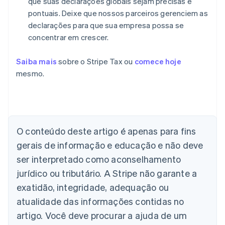
que suas declarações globais sejam precisas e
pontuais. Deixe que nossos parceiros gerenciem as
declarações para que sua empresa possa se
concentrar em crescer.
Saiba mais
sobre o Stripe Tax ou
comece hoje
mesmo.
Alemanha
Deutsch
English
Austrália
English
O conteúdo deste artigo é apenas para fins
Áustria
gerais de informação e educação e não deve
Deutsch
English
Bélgica
ser interpretado como aconselhamento
Nederlands
Français
Deutsch
English
jurídico ou tributário. A Stripe não garante a
Brasil
exatidão, integridade, adequação ou
Português
English
Bulgária
atualidade das informações contidas no
English
artigo. Você deve procurar a ajuda de um
Canadá