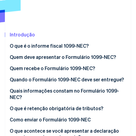
Ecossistema
Stripe Sessions 2026
Parceiros
Stripe App Marketplace
Veja como a Stripe está construindo a infraestrutura econô
Introdução
Assista agora
O que é o informe fiscal 1099-NEC?
Quem deve apresentar o Formulário 1099-NEC?
Quem recebe o Formulário 1099-NEC?
Quando o Formulário 1099-NEC deve ser entregue?
Quais informações constam no Formulário 1099-
NEC?
O que não deve ser informado em um 1099-NEC?
O que é retenção obrigatória de tributos?
Como enviar o Formulário 1099-NEC
O que acontece se você apresentar a declaração