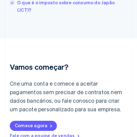
O que é o imposto sobre consumo do Japão
English
Svenska
França
(JCT)?
Français
English
Gibraltar
English
Grécia
English
Hungria
English
Índia
English
Vamos começar?
Irlanda
English
Crie uma conta e comece a aceitar
Itália
Italiano
English
pagamentos sem precisar de contratos nem
Japão
dados bancários, ou fale conosco para criar
日本語
English
Letônia
um pacote personalizado para sua empresa.
English
Liechtenstein
Comece agora
Deutsch
English
Lituânia
Fale com a equipe de vendas