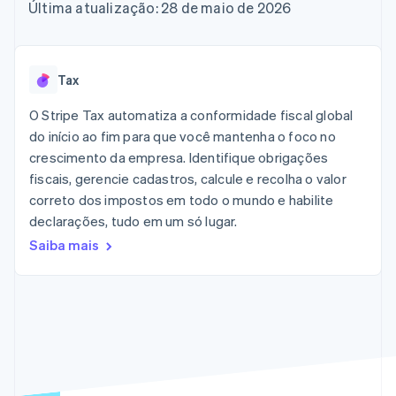
de 125
Recognition
Última atualização: 28 de maio de 2026
Marketplaces
Gerenciar assinaturas
Authorization
Automação
Plano de ação do
Gestão dos valores
Ofereça cobrança por
Boost
contábil
produto
Plataformas
uso
Otimizações
Stripe Sigma
Conferência anual das
SaaS
Emita cartões
de aceitação
Relatórios
sessões
respaldados por
Tax
Link
personalizados
Carreiras
stablecoins
Checkout
Data Pipeline
Sala de imprensa
Provisione e gerencie
O Stripe Tax automatiza a conformidade fiscal global
acelerado
Sincronização
Stripe Press
serviços com agentes
Por setor
do início ao fim para que você mantenha o foco no
de dados
crescimento da empresa. Identifique obrigações
Empresas de IA
fiscais, gerencie cadastros, calcule e recolha o valor
Economia de criadores
Contato
Recursos
correto dos impostos em todo o mundo e habilite
Mais
Jogos
declarações, tudo em um só lugar.
Fale com a equipe de
Product roadmap
Hospitalidade, viagens
Integrações de
vendas
Saiba mais
Veja o que está chegando
e lazer
aplicativos
Seja um parceiro
Seguros
Exemplos de códigos
Radar
Mídia e entretenimento
Blog de
Prevenção de fraudes
desenvolvedores
Organizações sem fins
Status da API
Atlas
lucrativos
Incorporação de startups
Serviços profissionais
Climate
Setor público
Remoção de carbono
Varejo