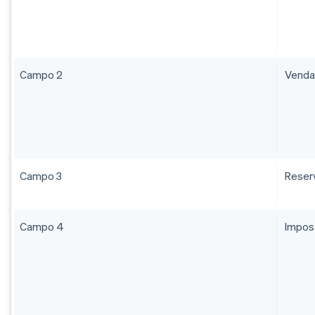
Campo 2
Venda
Campo 3
Reser
Campo 4
Impost