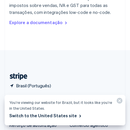
English
impostos sobre vendas, IVA e GST para todas as
República Tcheca
transações, com integrações low-code e no-code.
English
Romênia
Explore a documentação
English
Singapura
English
简体中文
Suécia
Svenska
English
Suíça
Deutsch
Français
Italiano
English
Tailândia
ไทย
English
Brasil (Português)
Produtos e preços
Soluções
You’re viewing our website for Brazil, but it looks like you’re
in the United States.
Preços
Empresas
Switch to the United States site
Atlas
Startups
Reforço de autorização
Comércio agêntico