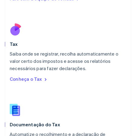
English
Luxemburgo
Français
Deutsch
English
Malásia
English
简体中文
Malta
English
Tax
México
Español
English
Saiba onde se registrar, recolha automaticamente o
Noruega
valor certo dos impostos e acesse os relatórios
English
necessários para fazer declarações.
Nova Zelândia
English
Conheça o Tax
Países Baixos
Nederlands
English
Polônia
English
Portugal
Português
English
RAE de Hong Kong, China
Documentação do Tax
English
简体中文
Reino Unido
Automatize o recolhimento e a declaração de