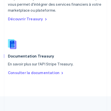
English
vous permet d'intégrer des services financiers à votre
Portugal
marketplace ou plateforme.
Português
English
Découvrir Treasury
R.A.S. de Hong Kong, Chine
English
简体中文
République tchèque
English
Roumanie
English
Royaume-Uni
English
Documentation Treasury
Singapour
En savoir plus sur l'API Stripe Treasury.
English
简体中文
Slovaquie
Consulter la documentation
English
Slovénie
English
Italiano
Suède
Svenska
English
Suisse
Deutsch
Français
Italiano
English
Thaïlande