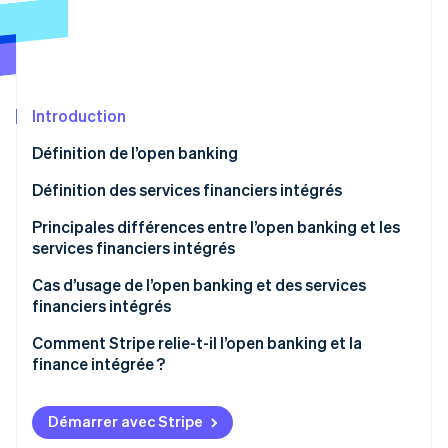
Découvrez les prochaines évolutions
Commerce en ligne
Radar
Prévention de la fraude
Écosystème
Atlas
Constitution de start-up
Introduction
Partenaires
Climate
Stripe App Marketplace
Définition de l’open banking
Élimination du carbone
Définition des services financiers intégrés
Identity
Vérification de l'identité
Principales différences entre l’open banking et les
services financiers intégrés
Open banking
Cas d’usage de l’open banking et des services
financiers intégrés
Services financiers intégrés
Stripe Sessions 2026
Open banking
Comment Stripe relie-t-il l’open banking et la
Découvrez comment Stripe construit l’infrastructure écono
Regarder la vidéo
finance intégrée ?
Services financiers intégrés
Paiements et virements via Stripe Connect
Démarrer avec Stripe
Services bancaires intégrés via Stripe Treasury