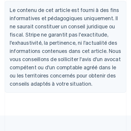
Australie
English
Le contenu de cet article est fourni à des fins
Autriche
informatives et pédagogiques uniquement. Il
Deutsch
English
Belgique
ne saurait constituer un conseil juridique ou
Nederlands
Français
Deutsch
English
fiscal. Stripe ne garantit pas l'exactitude,
Brésil
l'exhaustivité, la pertinence, ni l'actualité des
Português
English
Bulgarie
informations contenues dans cet article. Nous
English
vous conseillons de solliciter l'avis d'un avocat
Canada
English
Français
compétent ou d'un comptable agréé dans le
Chine continentale
ou les territoires concernés pour obtenir des
简体中文
English
Chypre
conseils adaptés à votre situation.
English
Croatie
English
Italiano
Danemark
English
Émirats arabes unis
English