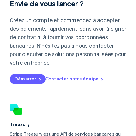
Envie de vous lancer ?
日本語
English
Lettonie
Créez un compte et commencez à accepter
English
Liechtenstein
des paiements rapidement, sans avoir à signer
Deutsch
English
de contrat ni à fournir vos coordonnées
Lituanie
English
bancaires. N'hésitez pas à nous contacter
Luxembourg
pour discuter de solutions personnalisées pour
Français
Deutsch
English
Malaisie
votre entreprise.
English
简体中文
Malte
Démarrer
Contacter notre équipe
English
Mexique
Español
English
Norvège
English
Nouvelle-Zélande
English
Pays-Bas
Treasury
Nederlands
English
Stripe Treasury est une API de services bancaires qui
Pologne