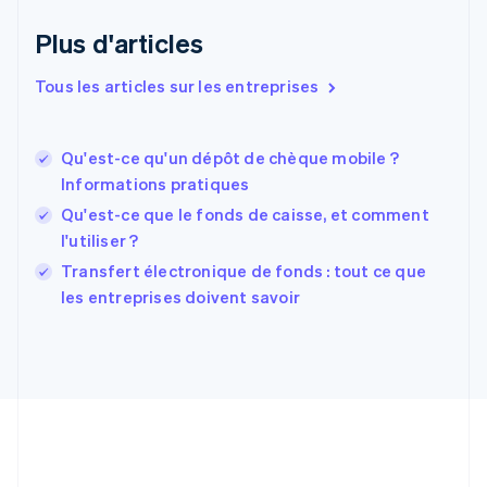
Espagne
Español
English
Plus d'articles
Estonie
English
Tous les articles sur les entreprises
États-Unis
English
Español
简体中文
Finlande
English
Svenska
Qu'est-ce qu'un dépôt de chèque mobile ?
France
Informations pratiques
Français
English
Qu'est-ce que le fonds de caisse, et comment
Gibraltar
l'utiliser ?
English
Grèce
Transfert électronique de fonds : tout ce que
English
les entreprises doivent savoir
Hongrie
English
Inde
English
Irlande
English
Italie
Italiano
English
Japon