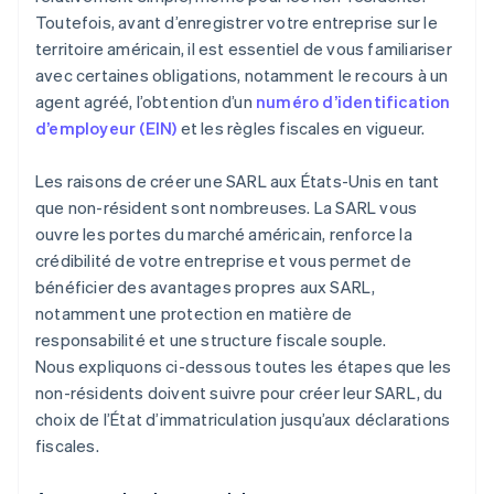
Choisissez un lieu d’exploitation
Déclaration fiscale automatique au titre de
Toutefois, avant d’enregistrer votre entreprise sur le
l’article 83(b)
territoire américain, il est essentiel de vous familiariser
Documents juridiques d’entreprise de classe
avec certaines obligations, notamment le recours à un
mondiale
agent agréé, l’obtention d’un
numéro d’identification
d’employeur (EIN)
et les règles fiscales en vigueur.
Une année gratuite de Stripe Payments, plus de
50 000 $ en crédits et remises partenaires
Les raisons de créer une SARL aux États-Unis en tant
que non-résident sont nombreuses. La SARL vous
ouvre les portes du marché américain, renforce la
crédibilité de votre entreprise et vous permet de
bénéficier des avantages propres aux SARL,
notamment une protection en matière de
responsabilité et une structure fiscale souple.
Nous expliquons ci-dessous toutes les étapes que les
non-résidents doivent suivre pour créer leur SARL, du
choix de l’État d’immatriculation jusqu’aux déclarations
fiscales.