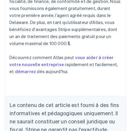
fiscalité, de finance, de conformité et de gestion. Nous
vous fournissons également gratuitement, durant
votre première année, l’agent agréé requis dans le
Delaware. De plus, en tant qu’utilisateur d’Atlas, vous
bénéficiez d'avantages Stripe supplémentaires, dont
un an de traitement des paiements gratuit pour un
volume maximal de 100 000 $.
Découvrez comment Atlas peut
vous aider à créer
votre nouvelle entreprise
rapidement et facilement,
et
démarrez
dès aujourd'hui.
Allemagne
Deutsch
English
Australie
Le contenu de cet article est fourni à des fins
English
informatives et pédagogiques uniquement. Il
Autriche
ne saurait constituer un conseil juridique ou
Deutsch
English
Belgique
fiscal. Stripe ne garantit pas l'exactitude,