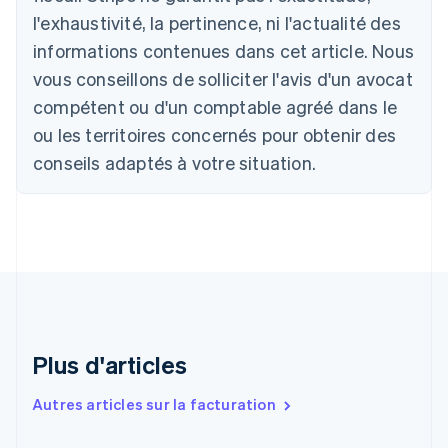
Nederlands
Français
Deutsch
English
l'exhaustivité, la pertinence, ni l'actualité des
Brésil
Português
English
informations contenues dans cet article. Nous
Bulgarie
vous conseillons de solliciter l'avis d'un avocat
English
Canada
compétent ou d'un comptable agréé dans le
English
Français
ou les territoires concernés pour obtenir des
Chine continentale
conseils adaptés à votre situation.
简体中文
English
Chypre
English
Croatie
English
Italiano
Danemark
English
Émirats arabes unis
English
Espagne
Plus d'articles
Español
English
Estonie
Autres articles sur la facturation
English
États-Unis