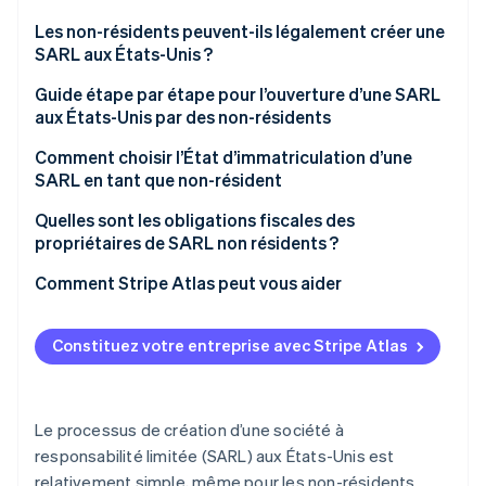
Découvrez les prochaines évolutions
Commerce en ligne
Les non-résidents peuvent-ils légalement créer une
Radar
SARL aux États-Unis ?
Prévention de la fraude
Guide étape par étape pour l’ouverture d’une SARL
Écosystème
Atlas
aux États-Unis par des non-résidents
Constitution de start-up
Partenaires
Climate
1. Choisissez un État
Comment choisir l’État d’immatriculation d’une
Stripe App Marketplace
Élimination du carbone
SARL en tant que non-résident
3. Embauchez un agent agréé
Identity
Considérez les meilleurs États pour constituer une
Quelles sont les obligations fiscales des
Vérification de l'identité
5. Créez un accord d’exploitation
SARL en tant que non-résident
propriétaires de SARL non résidents ?
6. Demandez un EIN
Évaluez les frais d’immatriculation et les coûts
Impôts fédéraux sur le revenu
Comment Stripe Atlas peut vous aider
récurrents
7. Ouvrir un compte bancaire professionnel aux
Taxes d’État et locales
S’inscrire sur Atlas
États-Unis
Analysez les avantages fiscaux
Constituez votre entreprise avec Stripe Atlas
Stripe Sessions 2026
Formulaires fiscaux
Accepter des paiements et effectuer des
Découvrez comment Stripe construit l’infrastructure écono
8. Veillez au respect des normes
Comparez la protection la en matière de
opérations bancaires avant l’obtention de votre
Regarder la vidéo
confidentialité
numéro EIN
Le processus de création d’une société à
Étudiez la sécurité juridique
Achat dématérialisé des actions du fondateur
responsabilité limitée (SARL) aux États-Unis est
relativement simple, même pour les non-résidents.