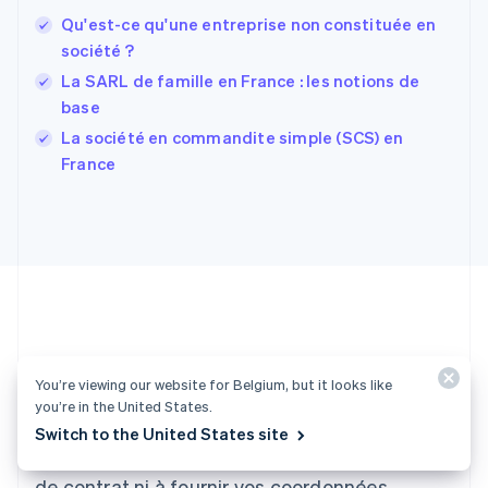
English
Español
简体中文
Qu'est-ce qu'une entreprise non constituée en
Finlande
English
Svenska
société ?
France
La SARL de famille en France : les notions de
Français
English
base
Gibraltar
English
La société en commandite simple (SCS) en
Grèce
France
English
Hongrie
English
Inde
English
Irlande
English
Italie
Italiano
English
Envie de vous lancer ?
Japon
You’re viewing our website for Belgium, but it looks like
日本語
English
you’re in the United States.
Créez un compte et commencez à accepter
Lettonie
Switch to the United States site
English
des paiements rapidement, sans avoir à signer
Liechtenstein
de contrat ni à fournir vos coordonnées