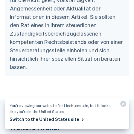
Dänemark
Angemessenheit oder Aktualität der
English
Deutschland
Informationen in diesem Artikel. Sie sollten
Deutsch
English
den Rat eines in Ihrem steuerlichen
Estland
Zuständigkeitsbereich zugelassenen
English
Festlandchina
kompetenten Rechtsbeistands oder von einer
简体中文
English
Steuerberatungsstelle einholen und sich
Finnland
English
Svenska
hinsichtlich Ihrer speziellen Situation beraten
Frankreich
lassen.
Français
English
Gibraltar
English
Griechenland
English
Indien
You’re viewing our website for Liechtenstein, but it looks
English
like you’re in the United States.
Irland
Switch to the United States site
English
Italien
Weitere Artikel
Italiano
English