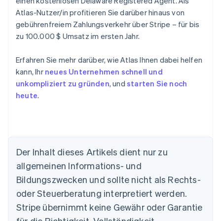
einen kostenlosen Delaware Registered Agent. Als
Atlas-Nutzer/in profitieren Sie darüber hinaus von
gebührenfreiem Zahlungsverkehr über Stripe – für bis
zu 100.000 $ Umsatz im ersten Jahr.
Erfahren Sie mehr darüber, wie Atlas Ihnen dabei helfen
kann, Ihr
neues Unternehmen schnell und
unkompliziert zu gründen
, und
starten Sie noch
heute
.
Australien
Der Inhalt dieses Artikels dient nur zu
English
allgemeinen Informations- und
Belgien
Nederlands
Français
Deutsch
English
Bildungszwecken und sollte nicht als Rechts-
Brasilien
oder Steuerberatung interpretiert werden.
Português
English
Bulgarien
Stripe übernimmt keine Gewähr oder Garantie
English
für die Richtigkeit, Vollständigkeit,