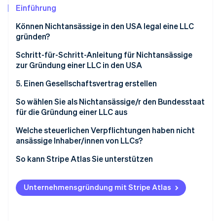
Betrugsprävention
Ecosystem
Einführung
Atlas
Können Nichtansässige in den USA legal eine LLC
Start-up-Gründung
Partner
gründen?
Stripe App-Marktplatz
Climate
CO₂-Entnahme
Schritt-für-Schritt-Anleitung für Nichtansässige
zur Gründung einer LLC in den USA
1. Bundesstaat auswählen
5. Einen Gesellschaftsvertrag erstellen
2. Einen Unternehmensnamen wählen
6. Eine EIN beantragen
So wählen Sie als Nichtansässige/r den Bundesstaat
Stripe-Sessions 2026
für die Gründung einer LLC aus
Erfahren Sie, wie Stripe Lösungen für die Wirtschaft
3. Eine registrierte Vertretung beauftragen
7. Ein US-Geschäftskonto eröffnen
Jetzt ansehen
Berücksichtigen Sie die besten Bundesstaaten für
Welche steuerlichen Verpflichtungen haben nicht
8. Compliance aufrechterhalten
die Gründung einer LLC als Nichtansässige/r:
ansässige Inhaber/innen von LLCs?
Gebühren für die Einreichung auf
Einkommensteuer auf US-Bundesebene
So kann Stripe Atlas Sie unterstützen
Bundesstaatsebene und laufende Kosten bewerten
Bundesstaatliche und lokale Steuern:
Bei Atlas eine Unternehmensgründung beantragen
Steuervorteile berücksichtigen
Unternehmensgründung mit Stripe Atlas
Steuerformulare
Zahlungen und Bankgeschäfte vor Erhalt der EIN-
Den Datenschutz vergleichen
Nummer nutzen