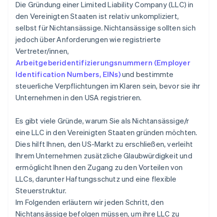
Information zum Rechtsschutz
Gründungsaktien ohne Einsatz eigener Mittel
Die Gründung einer Limited Liability Company (LLC) in
erwerben
den Vereinigten Staaten ist relativ unkompliziert,
Einen Betriebsstandort wählen
selbst für Nichtansässige. Nichtansässige sollten sich
Automatische Einreichung des 83(b)-
jedoch über Anforderungen wie registrierte
Steuerformulars
Vertreter/innen,
Hochwertige rechtliche Unternehmensdokumente
Arbeitgeberidentifizierungsnummern (Employer
Identification Numbers, EINs)
und bestimmte
Ein Jahr Stripe Payments kostenlos, plus
steuerliche Verpflichtungen im Klaren sein, bevor sie ihr
Partnergutschriften und Rabatte im Wert von
50.000 USD
Unternehmen in den USA registrieren.
Es gibt viele Gründe, warum Sie als Nichtansässige/r
eine LLC in den Vereinigten Staaten gründen möchten.
Dies hilft Ihnen, den US-Markt zu erschließen, verleiht
Ihrem Unternehmen zusätzliche Glaubwürdigkeit und
ermöglicht Ihnen den Zugang zu den Vorteilen von
LLCs, darunter Haftungsschutz und eine flexible
Steuerstruktur.
Im Folgenden erläutern wir jeden Schritt, den
Nichtansässige befolgen müssen, um ihre LLC zu