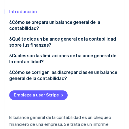
Sector público
Radar
Comercio minorista
Introducción
Prevención de fraude
Atlas
¿Cómo se prepara un balance general de la
Constitución de una startup
contabilidad?
Ecosystem
Climate
¿Qué te dice un balance general de la contabilidad
Eliminación de dióxido de carbono
Socios
sobre tus finanzas?
Stripe App Marketplace
Identity
Verificación de identidad en línea
¿Cuáles son las limitaciones de balance general de
la contabilidad?
¿Cómo se corrigen las discrepancias en un balance
general de la contabilidad?
Stripe Sessions 2026
Descubre cómo Stripe está construyendo la infraestructu
Empieza a usar Stripe
para la IA.
Ver ahora
El balance general de la contabilidad es un chequeo
financiero de una empresa. Se trata de un informe