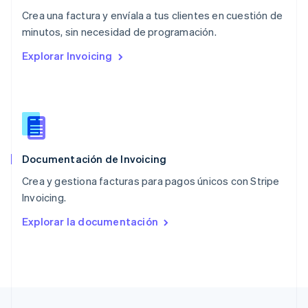
English
Crea una factura y envíala a tus clientes en cuestión de
Nueva Zelanda
English
minutos, sin necesidad de programación.
Países Bajos
Explorar Invoicing
Nederlands
English
Polonia
English
Portugal
Português
English
RAE de Hong Kong, China
English
简体中文
Documentación de Invoicing
Reino Unido
English
Crea y gestiona facturas para pagos únicos con Stripe
República Checa
Invoicing.
English
Rumanía
Explorar la documentación
English
Singapur
English
简体中文
Suecia
Svenska
English
Suiza