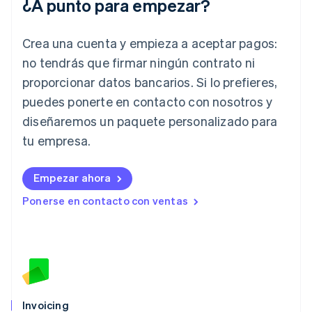
¿A punto para empezar?
English
Irlanda
English
Crea una cuenta y empieza a aceptar pagos:
Italia
no tendrás que firmar ningún contrato ni
Italiano
English
Japón
proporcionar datos bancarios. Si lo prefieres,
日本語
English
puedes ponerte en contacto con nosotros y
Letonia
diseñaremos un paquete personalizado para
English
Liechtenstein
tu empresa.
Deutsch
English
Lituania
English
Empezar ahora
Luxemburgo
Ponerse en contacto con ventas
Français
Deutsch
English
Malasia
English
简体中文
Malta
English
México
Español
English
Noruega
Invoicing