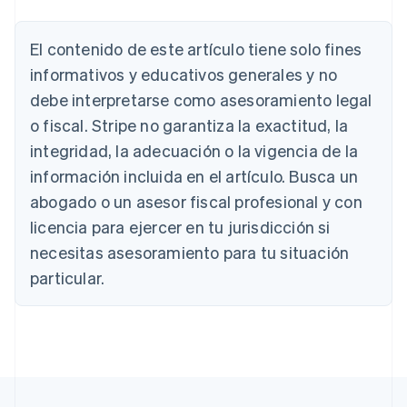
Deutsch
English
Australia
El contenido de este artículo tiene solo fines
English
Austria
informativos y educativos generales y no
Deutsch
English
debe interpretarse como asesoramiento legal
Bélgica
Nederlands
Français
Deutsch
English
o fiscal. Stripe no garantiza la exactitud, la
Brasil
integridad, la adecuación o la vigencia de la
Português
English
Bulgaria
información incluida en el artículo. Busca un
English
abogado o un asesor fiscal profesional y con
Canadá
licencia para ejercer en tu jurisdicción si
English
Français
China continental
necesitas asesoramiento para tu situación
简体中文
English
particular.
Chipre
English
Croacia
English
Italiano
Dinamarca
English
Emiratos Árabes Unidos