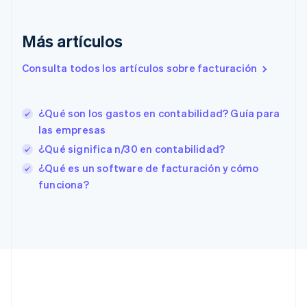
English
Eslovaquia
English
Más artículos
Eslovenia
English
Italiano
Consulta todos los artículos sobre facturación
España
Español
English
Estados Unidos
¿Qué son los gastos en contabilidad? Guía para
English
Español
简体中文
las empresas
Estonia
English
¿Qué significa n/30 en contabilidad?
Finlandia
¿Qué es un software de facturación y cómo
English
Svenska
funciona?
Francia
Français
English
Gibraltar
English
Grecia
English
Hungría
English
India