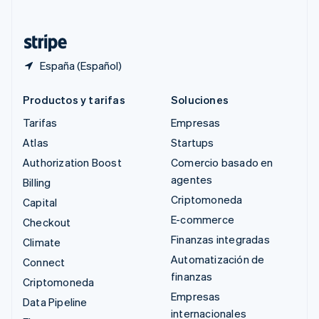
Deutsch
Français
Italiano
English
Tailandia
ไทย
English
España (Español)
Productos y tarifas
Soluciones
Tarifas
Empresas
Atlas
Startups
Authorization Boost
Comercio basado en
agentes
Billing
Criptomoneda
Capital
E-commerce
Checkout
Finanzas integradas
Climate
Automatización de
Connect
finanzas
Criptomoneda
Empresas
Data Pipeline
internacionales