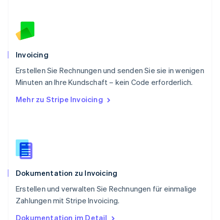
Rumänien
English
Schweden
Svenska
English
Schweiz
Deutsch
Français
Italiano
English
Invoicing
Singapur
English
简体中文
Erstellen Sie Rechnungen und senden Sie sie in wenigen
Slowakei
Minuten an Ihre Kundschaft – kein Code erforderlich.
English
Mehr zu Stripe Invoicing
Slowenien
English
Italiano
Sonderverwaltungsregion Hongkong,
China
English
简体中文
Spanien
Español
English
Dokumentation zu Invoicing
Thailand
ไทย
English
Erstellen und verwalten Sie Rechnungen für einmalige
Tschechische Republik
Zahlungen mit Stripe Invoicing.
English
Ungarn
Dokumentation im Detail