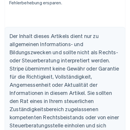
Fehlerbehebung ersparen.
Australien
English
Der Inhalt dieses Artikels dient nur zu
Belgien
allgemeinen Informations- und
Nederlands
Français
Deutsch
English
Brasilien
Bildungszwecken und sollte nicht als Rechts-
Português
English
oder Steuerberatung interpretiert werden.
Bulgarien
English
Stripe übernimmt keine Gewähr oder Garantie
Dänemark
für die Richtigkeit, Vollständigkeit,
English
Deutschland
Angemessenheit oder Aktualität der
Deutsch
English
Informationen in diesem Artikel. Sie sollten
Estland
den Rat eines in Ihrem steuerlichen
English
Festlandchina
Zuständigkeitsbereich zugelassenen
简体中文
English
kompetenten Rechtsbeistands oder von einer
Finnland
Steuerberatungsstelle einholen und sich
English
Svenska