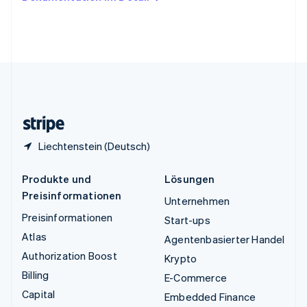
English
Vereinigte Arabische Emirate
English
Vereinigte Staaten
English
Español
简体中文
Vereinigtes Königreich
English
Zypern
English
Liechtenstein (Deutsch)
Produkte und
Lösungen
Preisinformationen
Unternehmen
Preisinformationen
Start-ups
Atlas
Agentenbasierter Handel
Authorization Boost
Krypto
Billing
E-Commerce
Capital
Embedded Finance