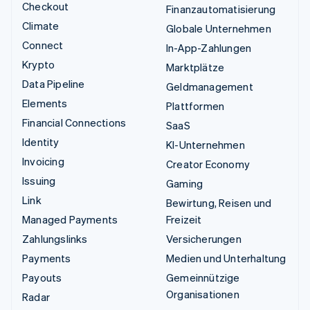
Checkout
Finanzautomatisierung
Climate
Globale Unternehmen
Connect
In-App-Zahlungen
Krypto
Marktplätze
Data Pipeline
Geldmanagement
Elements
Plattformen
Financial Connections
SaaS
Identity
KI-Unternehmen
Invoicing
Creator Economy
Issuing
Gaming
Link
Bewirtung, Reisen und
Managed Payments
Freizeit
Zahlungslinks
Versicherungen
Payments
Medien und Unterhaltung
Payouts
Gemeinnützige
Organisationen
Radar