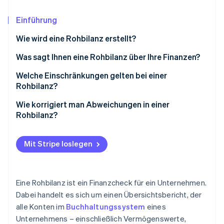
Betrugsprävention
Ecosystem
Atlas
Einführung
Start-up-Gründung
Partner
Stripe App-Marktplatz
Wie wird eine Rohbilanz erstellt?
Climate
CO₂-Entnahme
Was sagt Ihnen eine Rohbilanz über Ihre Finanzen?
Welche Einschränkungen gelten bei einer
Rohbilanz?
Wie korrigiert man Abweichungen in einer
Stripe-Sessions 2026
Rohbilanz?
Erfahren Sie, wie Stripe Lösungen für die Wirtschaft
Jetzt ansehen
Mit Stripe loslegen
Eine Rohbilanz ist ein Finanzcheck für ein Unternehmen.
Dabei handelt es sich um einen Übersichtsbericht, der
alle Konten im
Buchhaltungssystem
eines
Unternehmens – einschließlich Vermögenswerte,