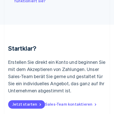
Litauen
funktioniert sie?
English
Luxemburg
Français
Deutsch
English
Malaysia
English
简体中文
Malta
English
Mexiko
Startklar?
Español
English
Neuseeland
English
Erstellen Sie direkt ein Konto und beginnen Sie
Niederlande
mit dem Akzeptieren von Zahlungen. Unser
Nederlands
English
Norwegen
Sales-Team berät Sie gerne und gestaltet für
English
Sie ein individuelles Angebot, das ganz auf Ihr
Österreich
Deutsch
English
Unternehmen abgestimmt ist.
Polen
English
Portugal
Jetzt starten
Sales-Team kontaktieren
Português
English