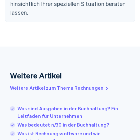
Frankreich
hinsichtlich Ihrer speziellen Situation beraten
Français
English
lassen.
Gibraltar
English
Griechenland
English
Indien
English
Irland
English
Italien
Italiano
English
Weitere Artikel
Japan
日本語
English
Weitere Artikel zum Thema Rechnungen
Kanada
English
Français
Kroatien
Was sind Ausgaben in der Buchhaltung? Ein
English
Italiano
Lettland
Leitfaden für Unternehmen
English
Was bedeutet n/30 in der Buchhaltung?
Liechtenstein
Was ist Rechnungssoftware und wie
Deutsch
English