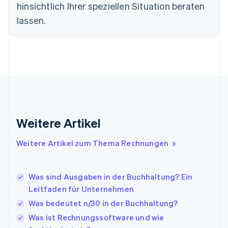
Frankreich
hinsichtlich Ihrer speziellen Situation beraten
Français
English
lassen.
Gibraltar
English
Griechenland
English
Indien
English
Irland
English
Italien
Italiano
English
Weitere Artikel
Japan
日本語
English
Weitere Artikel zum Thema Rechnungen
Kanada
English
Français
Kroatien
Was sind Ausgaben in der Buchhaltung? Ein
English
Italiano
Lettland
Leitfaden für Unternehmen
English
Was bedeutet n/30 in der Buchhaltung?
Liechtenstein
Was ist Rechnungssoftware und wie
Deutsch
English