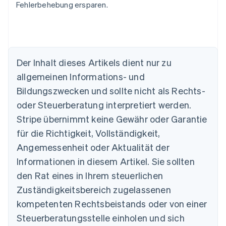
Fehlerbehebung ersparen.
Australien
English
Der Inhalt dieses Artikels dient nur zu
Belgien
allgemeinen Informations- und
Nederlands
Français
Deutsch
English
Brasilien
Bildungszwecken und sollte nicht als Rechts-
Português
English
oder Steuerberatung interpretiert werden.
Bulgarien
English
Stripe übernimmt keine Gewähr oder Garantie
Dänemark
für die Richtigkeit, Vollständigkeit,
English
Deutschland
Angemessenheit oder Aktualität der
Deutsch
English
Informationen in diesem Artikel. Sie sollten
Estland
den Rat eines in Ihrem steuerlichen
English
Festlandchina
Zuständigkeitsbereich zugelassenen
简体中文
English
kompetenten Rechtsbeistands oder von einer
Finnland
Steuerberatungsstelle einholen und sich
English
Svenska