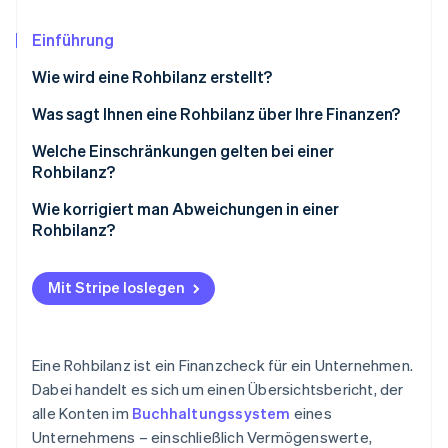
Betrugsprävention
Ecosystem
Atlas
Einführung
Start-up-Gründung
Partner
Stripe App-Marktplatz
Wie wird eine Rohbilanz erstellt?
Climate
CO₂-Entnahme
Was sagt Ihnen eine Rohbilanz über Ihre Finanzen?
Identity
Welche Einschränkungen gelten bei einer
Online-Identitätsprüfung
Rohbilanz?
Wie korrigiert man Abweichungen in einer
Rohbilanz?
Stripe-Sessions 2026
Mit Stripe loslegen
Erfahren Sie, wie Stripe Lösungen für die Wirts
Jetzt ansehen
Eine Rohbilanz ist ein Finanzcheck für ein Unternehmen.
Dabei handelt es sich um einen Übersichtsbericht, der
alle Konten im
Buchhaltungssystem
eines
Unternehmens – einschließlich Vermögenswerte,