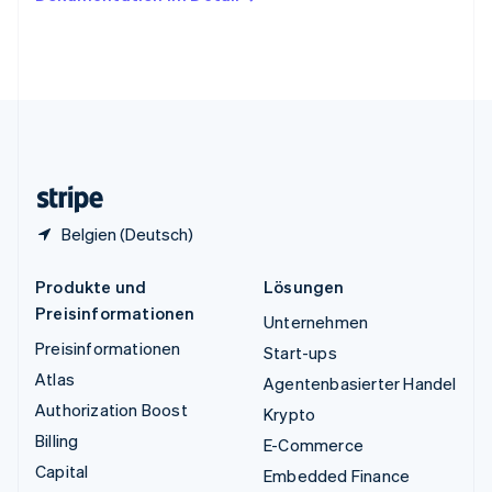
English
Vereinigte Arabische Emirate
English
Vereinigte Staaten
English
Español
简体中文
Vereinigtes Königreich
English
Zypern
English
Belgien (Deutsch)
Produkte und
Lösungen
Preisinformationen
Unternehmen
Preisinformationen
Start-ups
Atlas
Agentenbasierter Handel
Authorization Boost
Krypto
Billing
E-Commerce
Capital
Embedded Finance