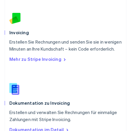
Rumänien
English
Schweden
Svenska
English
Schweiz
Deutsch
Français
Italiano
English
Invoicing
Singapur
English
简体中文
Erstellen Sie Rechnungen und senden Sie sie in wenigen
Slowakei
Minuten an Ihre Kundschaft – kein Code erforderlich.
English
Mehr zu Stripe Invoicing
Slowenien
English
Italiano
Sonderverwaltungsregion Hongkong,
China
English
简体中文
Spanien
Español
English
Dokumentation zu Invoicing
Thailand
ไทย
English
Erstellen und verwalten Sie Rechnungen für einmalige
Tschechische Republik
Zahlungen mit Stripe Invoicing.
English
Ungarn
Dokumentation im Detail