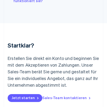
Litauen
funktioniert sie?
English
Luxemburg
Français
Deutsch
English
Malaysia
English
简体中文
Malta
English
Mexiko
Startklar?
Español
English
Neuseeland
English
Erstellen Sie direkt ein Konto und beginnen Sie
Niederlande
mit dem Akzeptieren von Zahlungen. Unser
Nederlands
English
Norwegen
Sales-Team berät Sie gerne und gestaltet für
English
Sie ein individuelles Angebot, das ganz auf Ihr
Österreich
Deutsch
English
Unternehmen abgestimmt ist.
Polen
English
Portugal
Jetzt starten
Sales-Team kontaktieren
Português
English