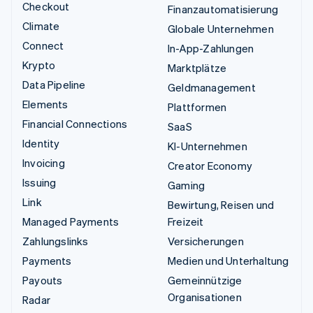
Checkout
Finanzautomatisierung
Climate
Globale Unternehmen
Connect
In-App-Zahlungen
Krypto
Marktplätze
Data Pipeline
Geldmanagement
Elements
Plattformen
Financial Connections
SaaS
Identity
KI-Unternehmen
Invoicing
Creator Economy
Issuing
Gaming
Link
Bewirtung, Reisen und
Managed Payments
Freizeit
Zahlungslinks
Versicherungen
Payments
Medien und Unterhaltung
Payouts
Gemeinnützige
Organisationen
Radar