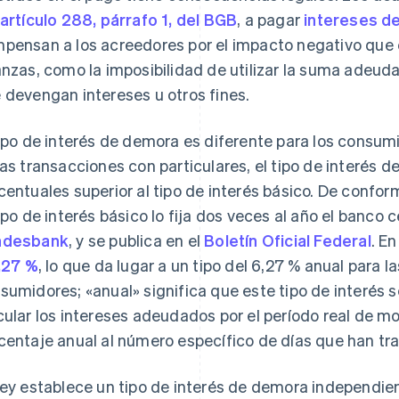
artículo 288, párrafo 1, del BGB
, a pagar
intereses d
pensan a los acreedores por el impacto negativo que e
anzas, como la imposibilidad de utilizar la suma adeud
 devengan intereses u otros fines.
tipo de interés de demora es diferente para los consum
las transacciones con particulares, el tipo de interés 
centuales superior al tipo de interés básico. De confo
tipo de interés básico lo fija dos veces al año el banco 
ndesbank
, y se publica en el
Boletín Oficial Federal
. E
,27 %
, lo que da lugar a un tipo del 6,27 % anual para 
sumidores; «anual» significa que este tipo de interés s
cular los intereses adeudados por el período real de mo
centaje anual al número específico de días que han tra
ley establece un tipo de interés de demora independie