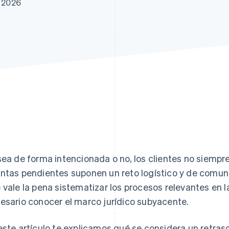
e 2026
atos
sea de forma intencionada o no, los clientes no siempr
ntas pendientes suponen un reto logístico y de comuni
 vale la pena sistematizar los procesos relevantes en la
esario conocer el marco jurídico subyacente.
este artículo te explicamos qué se considera un retra