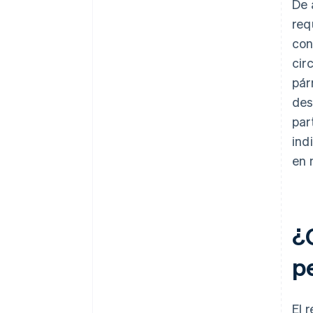
De 
req
con
cir
pár
des
par
ind
en 
¿
p
El 