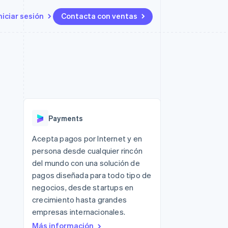
niciar sesión
Contacta con ventas
Recursos
Ecosystem
Contacto
 marketplaces
Más
Integraciones de aplicaciones
Socios
Contacta con ventas
Product roadmap
ento
Muestras de código
Stripe App Marketplace
Conviértete en socio
Descubre lo que viene
ataformas
Blog de desarrolladores
 platforms
Estado de la API
Radar
ncieros
Prevención de fraude
Payments
Atlas
s y virtuales
Constitución de una startup
ro
Acepta pagos por Internet y en
es
persona desde cualquier rincón
Climate
Eliminación de dióxido de
del mundo con una solución de
carbono
pagos diseñada para todo tipo de
Identity
negocios, desde startups en
Verificación de identidad en
crecimiento hasta grandes
línea
empresas internacionales.
Más información