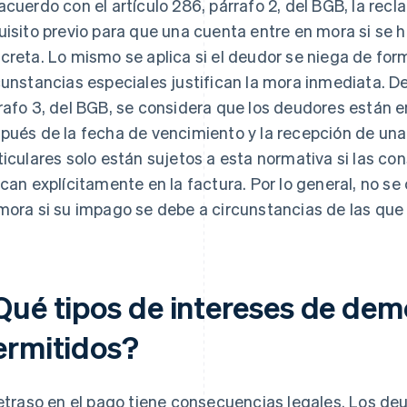
acuerdo con el artículo 286, párrafo 2, del BGB, la rec
uisito previo para que una cuenta entre en mora si se 
creta. Lo mismo se aplica si el deudor se niega de forma
cunstancias especiales justifican la mora inmediata. De
rafo 3, del BGB, se considera que los deudores están 
pués de la fecha de vencimiento y la recepción de una 
ticulares solo están sujetos a esta normativa si las c
ican explícitamente en la factura. Por lo general, no s
mora si su impago se debe a circunstancias de las que
Qué tipos de intereses de dem
ermitidos?
retraso en el pago tiene consecuencias legales. Los de