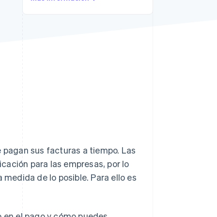
Stripe Sessions 2026
Descubre cómo Stripe
está construyendo la
infraestructura
económica para la IA.
Ver ahora
e pagan sus facturas a tiempo. Las
cación para las empresas, por lo
 medida de lo posible. Para ello es
so en el pago y cómo puedes