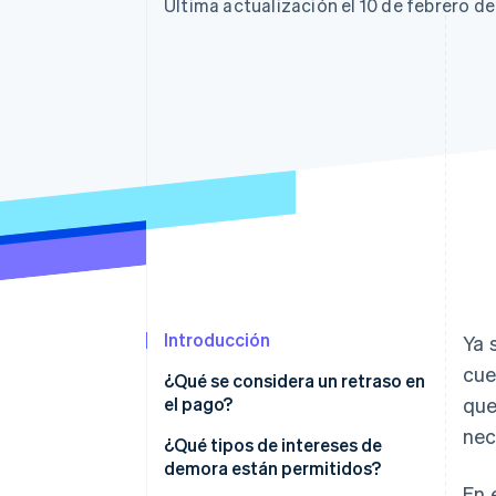
Authorization Boost
Data Pipeline
Última actualización el 10 de febrero d
Optimizaciones de aceptación
Sincronización de d
Link
Proceso de compra acelerado
Financial Connections
Datos de ctas. financieras
vinculadas
Introducción
Ya 
cue
¿Qué se considera un retraso en
el pago?
que
nec
¿Qué tipos de intereses de
demora están permitidos?
En 