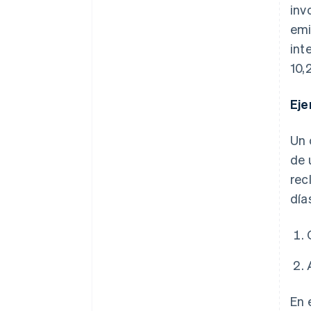
inv
emi
int
10,
Eje
Un 
de 
rec
día
En 