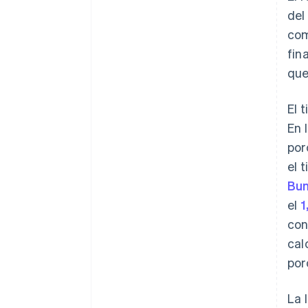
del
com
fin
que
El 
En 
por
el 
Bu
el
1
con
cal
por
La 