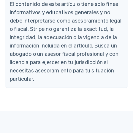
El contenido de este artículo tiene solo fines
Deutsch
English
Australia
informativos y educativos generales y no
English
debe interpretarse como asesoramiento legal
Austria
o fiscal. Stripe no garantiza la exactitud, la
Deutsch
English
Bélgica
integridad, la adecuación o la vigencia de la
Nederlands
Français
Deutsch
English
información incluida en el artículo. Busca un
Brasil
abogado o un asesor fiscal profesional y con
Português
English
Bulgaria
licencia para ejercer en tu jurisdicción si
English
necesitas asesoramiento para tu situación
Canadá
English
Français
particular.
China continental
简体中文
English
Chipre
English
Croacia
English
Italiano
Dinamarca
English
Emiratos Árabes Unidos