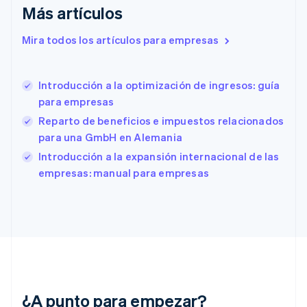
English
Más artículos
Eslovaquia
Mira todos los artículos para empresas
English
Eslovenia
English
Italiano
España
Introducción a la optimización de ingresos: guía
Español
English
para empresas
Estados Unidos
Reparto de beneficios e impuestos relacionados
English
Español
简体中文
Estonia
para una GmbH en Alemania
English
Introducción a la expansión internacional de las
Finlandia
empresas: manual para empresas
English
Svenska
Francia
Français
English
Gibraltar
English
Grecia
English
Hungría
English
¿A punto para empezar?
India