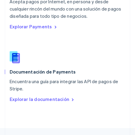
Acepta pagos por Internet, en persona y desde
English
cualquier rincón del mundo con una solución de pagos
Nueva Zelanda
English
diseñada para todo tipo de negocios.
Países Bajos
Explorar Payments
Nederlands
English
Polonia
English
Portugal
Português
English
RAE de Hong Kong, China
English
简体中文
Documentación de Payments
Reino Unido
English
Encuentra una guía para integrar las API de pagos de
República Checa
Stripe.
English
Rumanía
Explorar la documentación
English
Singapur
English
简体中文
Suecia
Svenska
English
Suiza