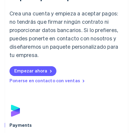
English
Irlanda
Crea una cuenta y empieza a aceptar pagos:
English
no tendrás que firmar ningún contrato ni
Italia
proporcionar datos bancarios. Si lo prefieres,
Italiano
English
Japón
puedes ponerte en contacto con nosotros y
日本語
English
diseñaremos un paquete personalizado para
Letonia
English
tu empresa.
Liechtenstein
Deutsch
English
Empezar ahora
Lituania
English
Ponerse en contacto con ventas
Luxemburgo
Français
Deutsch
English
Malasia
English
简体中文
Malta
English
México
Español
English
Payments
Noruega