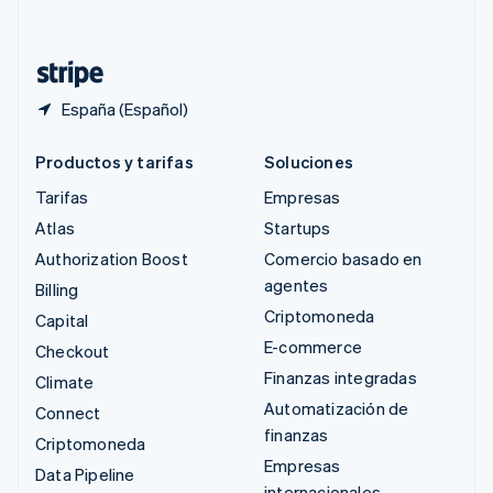
Deutsch
Français
Italiano
English
Tailandia
ไทย
English
España (Español)
Productos y tarifas
Soluciones
Tarifas
Empresas
Atlas
Startups
Authorization Boost
Comercio basado en
agentes
Billing
Criptomoneda
Capital
E-commerce
Checkout
Finanzas integradas
Climate
Automatización de
Connect
finanzas
Criptomoneda
Empresas
Data Pipeline
internacionales