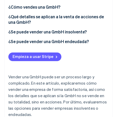
Sector público
Radar
¿Cómo vendes una GmbH?
Comercio minorista
Prevención de fraude
Estrategia de ventas
¿Qué detalles se aplican a la venta de acciones de
Atlas
una GmbH?
Constitución de una startup
Preparación de la venta de la GmbH
Ecosystem
¿Se puede vender una GmbH insolvente?
Climate
Auditoría de la empresa
Eliminación de dióxido de carbono
Socios
¿Se puede vender una GmbH endeudada?
Stripe App Marketplace
Identity
Contrato de compra
Verificación de identidad en línea
Tributación de la venta de la GmbH
Empieza a usar Stripe
Vender una GmbH puede ser un proceso largo y
Stripe Sessions 2026
complicado. En este artículo, explicaremos cómo
Descubre cómo Stripe está construyendo la infraestructu
vender una empresa de forma satisfactoria, así como
para la IA.
Ver ahora
los detalles que se aplican si la GmbH no se vende en
su totalidad, sino en acciones. Por último, evaluaremos
las opciones para vender empresas insolventes o
endeudadas.