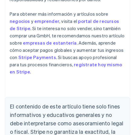
Para obtener más información y artículos sobre
negocios
y
emprender
, visita el
portal de recursos
de Stripe
. Si te interesa no solo vender, sino también
comprar una GmbH, te recomendamos nuestro artículo
sobre
empresas de estantería
. Además, aprende
cómo aceptar pagos globales y aumentar tus ingresos
con
Stripe Payments
. Si buscas apoyo profesional
para tus procesos financieros,
regístrate hoy mismo
en Stripe
.
Alemania
Deutsch
English
Australia
El contenido de este artículo tiene solo fines
English
informativos y educativos generales y no
Austria
debe interpretarse como asesoramiento legal
Deutsch
English
Bélgica
o fiscal. Stripe no garantiza la exactitud, la
Nederlands
Français
Deutsch
English