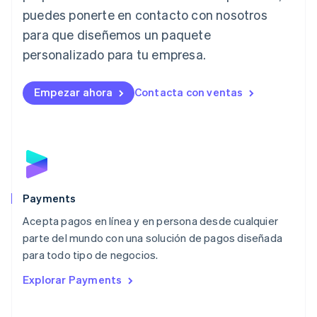
Letonia
puedes ponerte en contacto con nosotros
English
para que diseñemos un paquete
Liechtenstein
personalizado para tu empresa.
Deutsch
English
Lituania
English
Empezar ahora
Contacta con ventas
Luxemburgo
Français
Deutsch
English
Malasia
English
简体中文
Malta
English
México
Español
English
Payments
Noruega
Acepta pagos en línea y en persona desde cualquier
English
parte del mundo con una solución de pagos diseñada
Nueva Zelandia
English
para todo tipo de negocios.
Países Bajos
Explorar Payments
Nederlands
English
Polonia
English