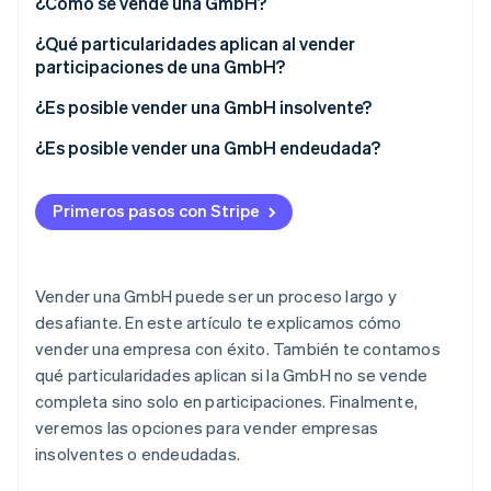
¿Cómo se vende una GmbH?
Radar
Estrategia de venta
¿Qué particularidades aplican al vender
Prevención de fraude
participaciones de una GmbH?
Ecosistema
Atlas
Preparación para la venta de la GmbH
Constitución de una startup
¿Es posible vender una GmbH insolvente?
Socios
Auditoría de la empresa
Climate
Stripe App Marketplace
¿Es posible vender una GmbH endeudada?
Eliminación de dióxido de carbono
Contrato de compra
Identity
Tributación en la venta de la GmbH
Verificación de identidad en línea
Primeros pasos con Stripe
Vender una GmbH puede ser un proceso largo y
desafiante. En este artículo te explicamos cómo
Sesiones de Stripe 2026
vender una empresa con éxito. También te contamos
Descubre cómo Stripe construye la infraestructura económi
qué particularidades aplican si la GmbH no se vende
Mirar ahora
completa sino solo en participaciones. Finalmente,
veremos las opciones para vender empresas
insolventes o endeudadas.