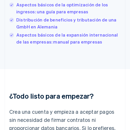
Aspectos básicos de la optimización de los
Estados Unidos
English
Español
简体中文
ingresos: una guía para empresas
Estonia
Distribución de beneficios y tributación de una
English
GmbH en Alemania
Finlandia
English
Svenska
Aspectos básicos de la expansión internacional
Francia
de las empresas: manual para empresas
Français
English
Gibraltar
English
Grecia
English
Hungría
English
India
English
¿Todo listo para empezar?
Irlanda
English
Crea una cuenta y empieza a aceptar pagos
Italia
Italiano
English
sin necesidad de firmar contratos ni
Japón
proporcionar datos bancarios. Si lo prefieres,
日本語
English