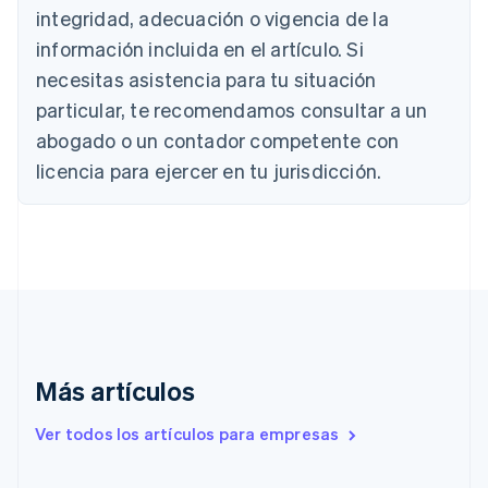
integridad, adecuación o vigencia de la
Brasil
Português
English
información incluida en el artículo. Si
Bulgaria
necesitas asistencia para tu situación
English
Canadá
particular, te recomendamos consultar a un
English
Français
abogado o un contador competente con
China continental
licencia para ejercer en tu jurisdicción.
简体中文
English
Chipre
English
Croacia
English
Italiano
Dinamarca
English
Emiratos Árabes Unidos
English
Eslovaquia
Más artículos
English
Eslovenia
Ver todos los artículos para empresas
English
Italiano
España
Español
English