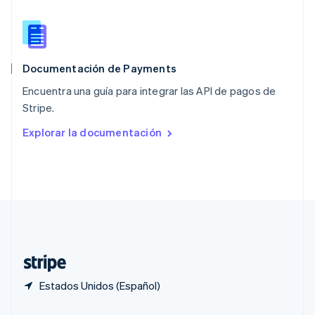
Portugal
Português
English
RAE de Hong Kong, China
English
简体中文
Documentación de Payments
Reino Unido
English
Encuentra una guía para integrar las API de pagos de
República Checa
Stripe.
English
Rumania
Explorar la documentación
English
Singapur
English
简体中文
Suecia
Svenska
English
Suiza
Deutsch
Français
Italiano
English
Tailandia
ไทย
English
Estados Unidos (Español)