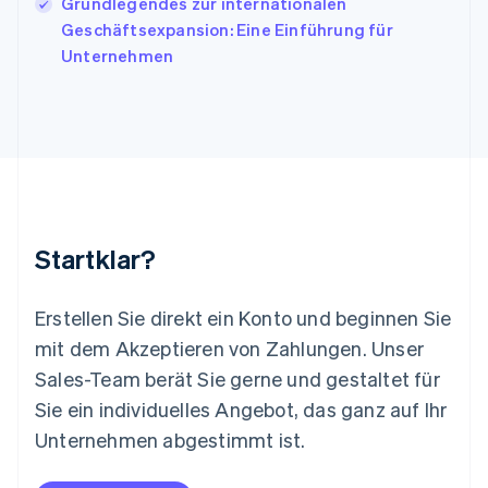
Grundlegendes zur internationalen
English
Geschäftsexpansion: Eine Einführung für
Liechtenstein
Unternehmen
Deutsch
English
Litauen
English
Luxemburg
Français
Deutsch
English
Malaysia
English
简体中文
Malta
English
Startklar?
Mexiko
Español
English
Neuseeland
Erstellen Sie direkt ein Konto und beginnen Sie
English
mit dem Akzeptieren von Zahlungen. Unser
Niederlande
Nederlands
English
Sales-Team berät Sie gerne und gestaltet für
Norwegen
Sie ein individuelles Angebot, das ganz auf Ihr
English
Österreich
Unternehmen abgestimmt ist.
Deutsch
English
Polen