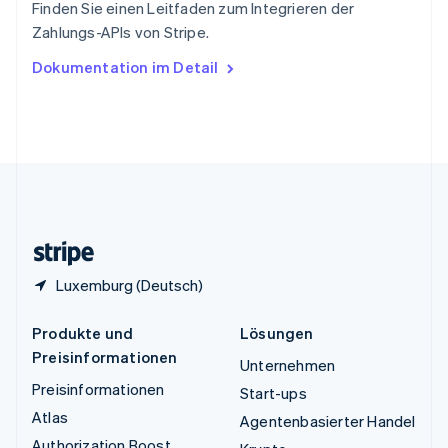
Finden Sie einen Leitfaden zum Integrieren der
Tschechische Republik
Zahlungs-APIs von Stripe.
English
Ungarn
Dokumentation im Detail
English
Vereinigte Arabische Emirate
English
Vereinigte Staaten
English
Español
简体中文
Vereinigtes Königreich
English
Zypern
English
Luxemburg (Deutsch)
Produkte und
Lösungen
Preisinformationen
Unternehmen
Preisinformationen
Start-ups
Atlas
Agentenbasierter Handel
Authorization Boost