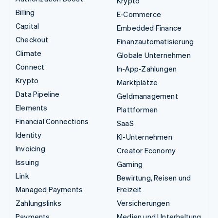
Krypto
Billing
E-Commerce
Capital
Embedded Finance
Checkout
Finanzautomatisierung
Climate
Globale Unternehmen
Connect
In-App-Zahlungen
Krypto
Marktplätze
Data Pipeline
Geldmanagement
Elements
Plattformen
Financial Connections
SaaS
Identity
KI-Unternehmen
Invoicing
Creator Economy
Issuing
Gaming
Link
Bewirtung, Reisen und
Managed Payments
Freizeit
Zahlungslinks
Versicherungen
Payments
Medien und Unterhaltung