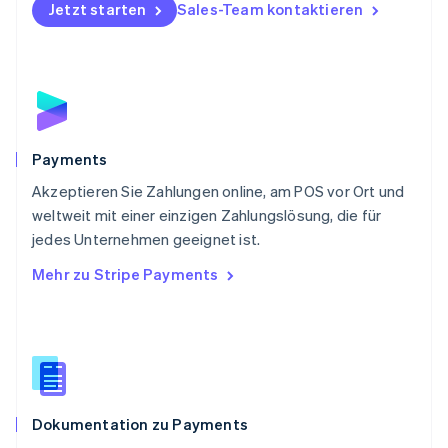
Jetzt starten
Sales-Team kontaktieren
English
Portugal
Português
English
Rumänien
English
Schweden
Svenska
English
Schweiz
Payments
Deutsch
Français
Italiano
English
Akzeptieren Sie Zahlungen online, am POS vor Ort und
Singapur
English
简体中文
weltweit mit einer einzigen Zahlungslösung, die für
Slowakei
jedes Unternehmen geeignet ist.
English
Mehr zu Stripe Payments
Slowenien
English
Italiano
Sonderverwaltungsregion Hongkong,
China
English
简体中文
Spanien
Español
English
Dokumentation zu Payments
Thailand
ไทย
English