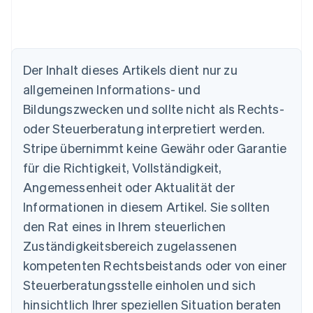
Der Inhalt dieses Artikels dient nur zu
allgemeinen Informations- und
Bildungszwecken und sollte nicht als Rechts-
Australien
oder Steuerberatung interpretiert werden.
English
Belgien
Stripe übernimmt keine Gewähr oder Garantie
Nederlands
Français
Deutsch
English
für die Richtigkeit, Vollständigkeit,
Brasilien
Português
English
Angemessenheit oder Aktualität der
Bulgarien
Informationen in diesem Artikel. Sie sollten
English
Dänemark
den Rat eines in Ihrem steuerlichen
English
Zuständigkeitsbereich zugelassenen
Deutschland
kompetenten Rechtsbeistands oder von einer
Deutsch
English
Estland
Steuerberatungsstelle einholen und sich
English
hinsichtlich Ihrer speziellen Situation beraten
Festlandchina