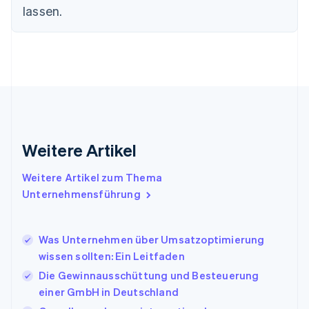
lassen.
简体中文
English
Finnland
English
Svenska
Frankreich
Français
English
Gibraltar
English
Griechenland
English
Indien
Weitere Artikel
English
Irland
Weitere Artikel zum Thema
English
Italien
Unternehmensführung
Italiano
English
Japan
日本語
English
Was Unternehmen über Umsatzoptimierung
Kanada
wissen sollten: Ein Leitfaden
English
Français
Die Gewinnausschüttung und Besteuerung
Kroatien
English
Italiano
einer GmbH in Deutschland
Lettland