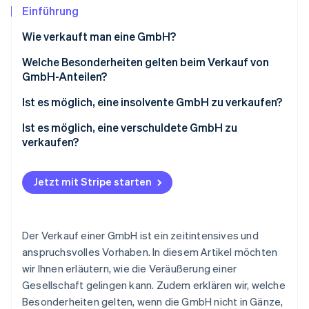
Betrugsprävention
Ecosystem
Einführung
Atlas
Wie verkauft man eine GmbH?
Start-up-Gründung
Partner
Stripe App-Marktplatz
Climate
Verkaufsstrategie
Welche Besonderheiten gelten beim Verkauf von
CO₂-Entnahme
GmbH-Anteilen?
Vorbereitungen für den GmbH-Verkauf
Identity
Ist es möglich, eine insolvente GmbH zu verkaufen?
Online-Identitätsprüfung
Unternehmensprüfung
Ist es möglich, eine verschuldete GmbH zu
Kaufvertrag
verkaufen?
Besteuerung des GmbH-Verkaufs
Jetzt mit Stripe starten
Stripe-Sessions 2026
Erfahren Sie, wie Stripe Lösungen für die Wirts
Jetzt ansehen
Der Verkauf einer GmbH ist ein zeitintensives und
anspruchsvolles Vorhaben. In diesem Artikel möchten
wir Ihnen erläutern, wie die Veräußerung einer
Gesellschaft gelingen kann. Zudem erklären wir, welche
Besonderheiten gelten, wenn die GmbH nicht in Gänze,