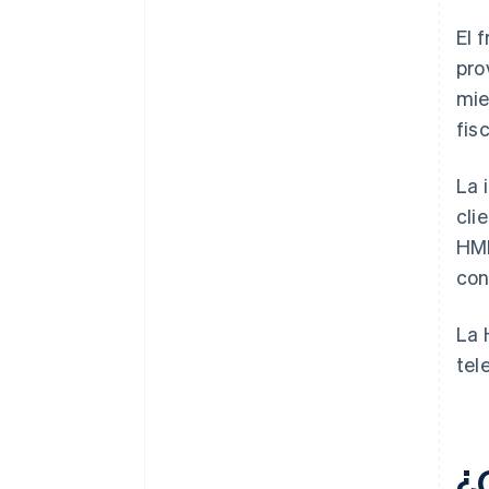
El 
pro
mie
fisc
La 
cli
HMR
con
La 
tel
¿C