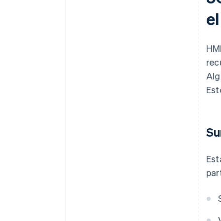
e
HMR
rec
Alg
Est
Su
Est
par