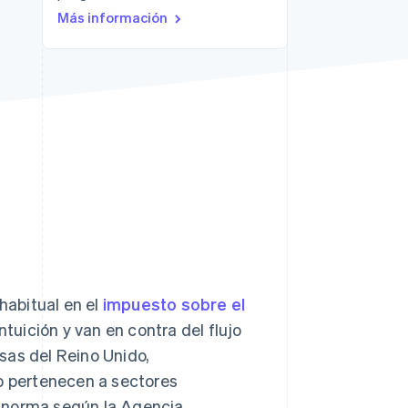
Más información
Stripe Sessions 2026
Descubre cómo Stripe
está construyendo la
infraestructura
económica para la IA.
Ver ahora
habitual en el
impuesto sobre el
ntuición y van en contra del flujo
sas del Reino Unido,
 o pertenecen a sectores
la norma según la Agencia