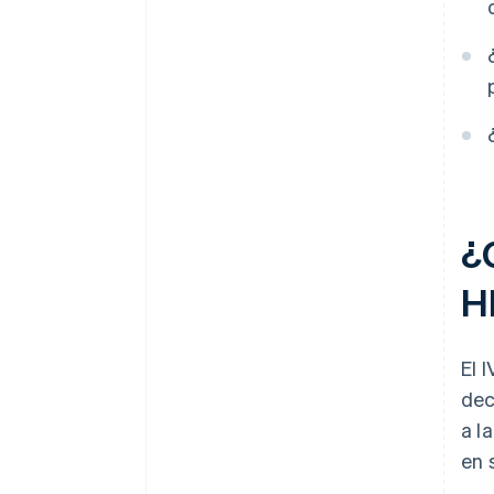
Introducir cifras en las casillas
incorrectas de la declaración
del IVA
Superar los umbrales de
registro
¿Q
H
El 
dec
a l
en 