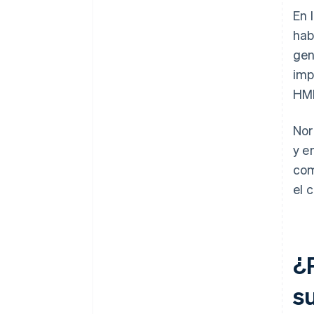
En 
hab
gen
imp
HMR
Nor
y e
com
el 
¿
s