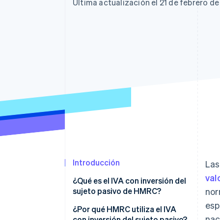
Authorization Boost
Data Pipeline
Última actualización el 21 de febrero d
Optimizaciones de aceptación
Sincronización de d
Link
Proceso de compra acelerado
Financial Connections
Datos de ctas. financieras
vinculadas
Introducción
Las
val
¿Qué es el IVA con inversión del
sujeto pasivo de HMRC?
nor
esp
¿Por qué HMRC utiliza el IVA
nac
con inversión del sujeto pasivo?