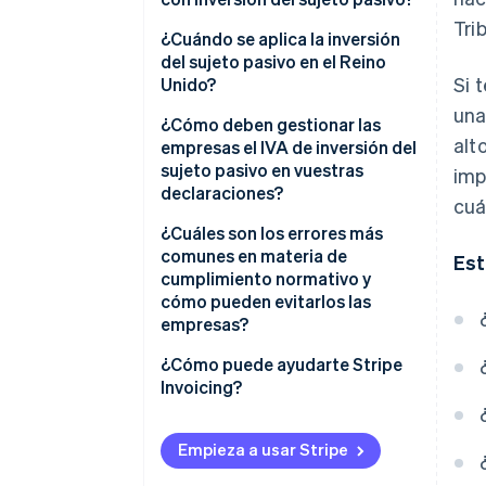
Tri
¿Cuándo se aplica la inversión
del sujeto pasivo en el Reino
Si 
Unido?
una
Suministros nacionales del
¿Cómo deben gestionar las
alt
Reino Unido
empresas el IVA de inversión del
sujeto pasivo en vuestras
imp
Servicios transfronterizos
declaraciones?
cuá
Mercancías importadas con
Si eres el proveedor
¿Cuáles son los errores más
contabilidad diferida del IVA
comunes en materia de
Est
(PVA)
Si eres el cliente
cumplimiento normativo y
cómo pueden evitarlos las
empresas?
Cobrar el IVA cuando no
¿Cómo puede ayudarte Stripe
deberías
Invoicing?
No aplicar la inversión del sujeto
pasivo
Empieza a usar Stripe