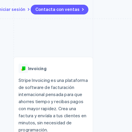
niciar sesión
Contacta con ventas
Recursos
Ecosystem
Contacto
 marketplaces
Más
Integraciones de aplicaciones
Socios
Contacta con ventas
Product roadmap
ento
Muestras de código
Stripe App Marketplace
Conviértete en socio
Descubre lo que viene
ataformas
Blog de desarrolladores
 platforms
Estado de la API
Radar
ncieros
Prevención de fraude
Invoicing
Atlas
s y virtuales
Constitución de una startup
ro
Stripe Invoicing es una plataforma
es
de software de facturación
Climate
Eliminación de dióxido de
internacional pensada para que
carbono
ahorres tiempo y recibas pagos
Identity
con mayor rapidez. Crea una
Verificación de identidad en
factura y envíala a tus clientes en
línea
minutos, sin necesidad de
programación.