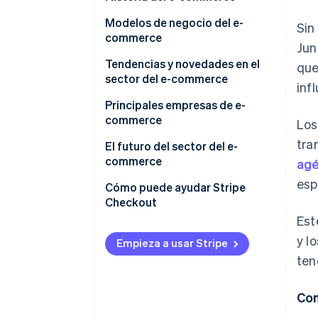
Tasa de penetración del e-
Modelos de negocio del e-
Sin
commerce
commerce
Jun
Tendencias y novedades en el
que
sector del e-commerce
inf
Evolución de la IA y el e-
Principales empresas de e-
commerce
commerce
Los
tra
Comercio agéntico y otras
Rakuten Ichiba
El futuro del sector del e-
tecnologías de IA
commerce
agé
Amazon
esp
Crecimiento del comercio
Cómo puede ayudar Stripe
social
Checkout
Est
y l
Empieza a usar Stripe
ten
Con