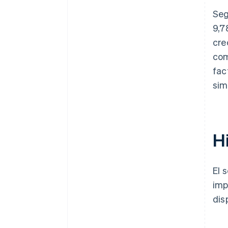
Seg
9,7
cre
com
fac
sim
H
El 
imp
dis