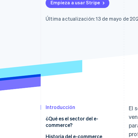
Authorization Boost
Data Pipeline
Empieza a usar Stripe
Optimizaciones de aceptación
Sincronización de d
Link
Proceso de compra acelerado
Última actualización: 13 de mayo de 20
Financial Connections
Datos de ctas. financieras
vinculadas
Introducción
El 
ven
¿Qué es el sector del e-
commerce?
par
pro
Tamaño del mercado
Historia del e-commerce