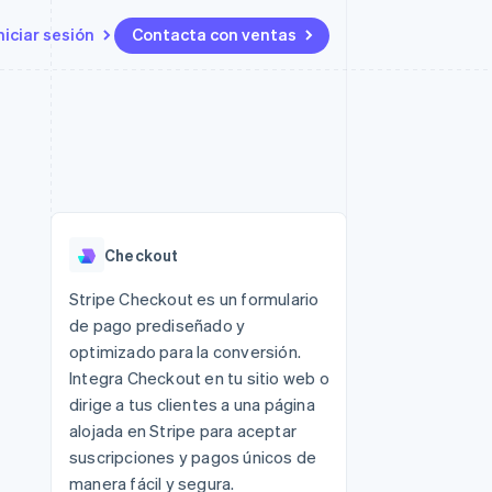
niciar sesión
Contacta con ventas
Recursos
Ecosystem
Contacto
 marketplaces
Más
Integraciones de aplicaciones
Socios
Contacta con ventas
Product roadmap
ento
Muestras de código
Stripe App Marketplace
Conviértete en socio
Descubre lo que viene
ataformas
Blog de desarrolladores
 platforms
Estado de la API
Radar
ncieros
Prevención de fraude
Checkout
Atlas
s y virtuales
Constitución de una startup
ro
Stripe Checkout es un formulario
es
de pago prediseñado y
Climate
Eliminación de dióxido de
optimizado para la conversión.
carbono
Integra Checkout en tu sitio web o
Identity
dirige a tus clientes a una página
Verificación de identidad en
alojada en Stripe para aceptar
línea
suscripciones y pagos únicos de
manera fácil y segura.