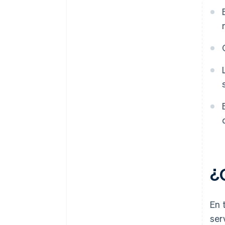
¿
En 
ser