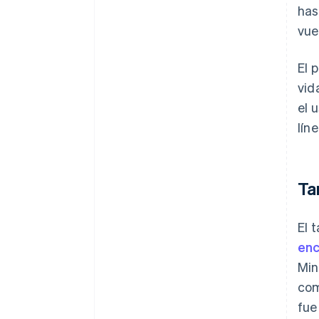
has
vue
El 
vid
el 
lín
Ta
El 
enc
Min
com
fue