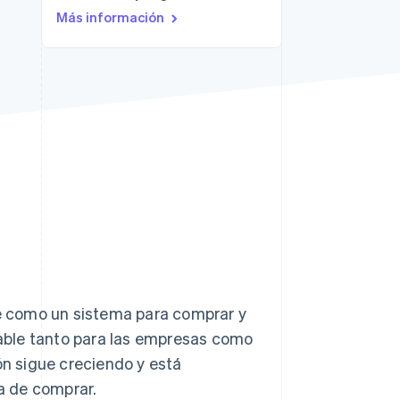
Más información
Stripe Sessions 2026
Descubre cómo Stripe
está construyendo la
infraestructura
económica para la IA.
Ver ahora
e como un sistema para comprar y
nsable tanto para las empresas como
ón sigue creciendo y está
a de comprar.