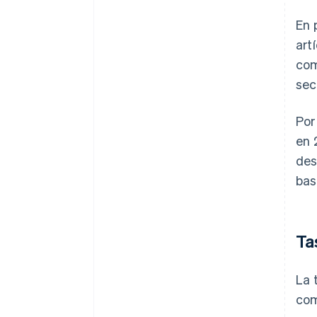
En 
art
com
sec
Por
en 
des
bas
Ta
La 
com