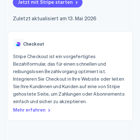
Data Pipeline
Jetzt mit Stripe starten
Marktplatz auf
Geldmanagement
Zugriff auf mehr als
Datensynchronisierung
Produkt-Roadmap
Grundlagen der
Plattformen
125
Stripe Sessions
Abonnementverwaltung
SaaS
Zuletzt aktualisiert am 13. Mai 2026
Terminal
Karriere
Zahlungen vor Ort
Newsroom
So setzen Sie
Authorization
Stripe Press
nutzungsbasierte
Boost
Abrechnung um
Nach Branche
Optimierung der
Checkout
Stablecoin-gestützte
Autorisierungsraten
Karten ausgeben: So
Link
KI-Unternehmen
Kontakt
geht´s
Stripe Checkout ist ein vorgefertigtes
Beschleunigter
Creator Economy
Bereitstellung und
Bezahlformular, das für einen schnellen und
Bezahlvorgang
Gaming
Verwaltung von
Sales-Team
reibungslosen Bezahlvorgang optimiert ist.
Financial
Bewirtung, Reisen und
Diensten mit Agenten
kontaktieren
Connections
Freizeit
Integrieren Sie Checkout in Ihre Website oder leiten
Partner werden
Verbundene
Versicherungen
Sie Ihre Kundinnen und Kunden auf eine von Stripe
Medien und
Finanzdaten
gehostete Seite, um Zahlungen oder Abonnements
Unterhaltung
Ressourcen
Gemeinnützige
einfach und sicher zu akzeptieren.
Organisationen
Mehr erfahren
App-Integrationen
Fachdienstleistungen
Mehr
Code-Beispiele
Öffentlicher Sektor
Product roadmap
Entwickler-Blog
Einzelhandel
Ausblick
API-Status
Radar