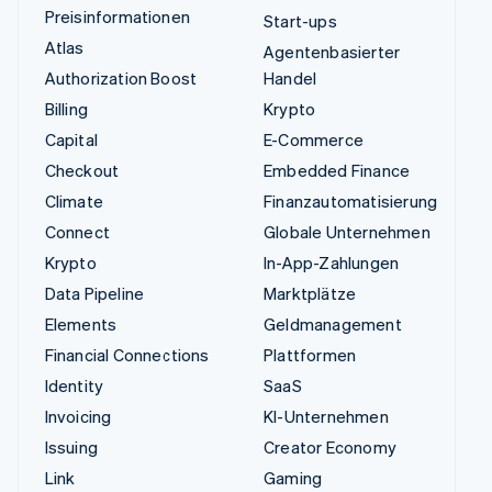
Preisinformationen
Start-ups
Atlas
Agentenbasierter
Authorization Boost
Handel
Billing
Krypto
Capital
E-Commerce
Checkout
Embedded Finance
Climate
Finanzautomatisierung
Connect
Globale Unternehmen
Krypto
In-App-Zahlungen
Data Pipeline
Marktplätze
Elements
Geldmanagement
Financial Connections
Plattformen
Identity
SaaS
Invoicing
KI-Unternehmen
Issuing
Creator Economy
Link
Gaming