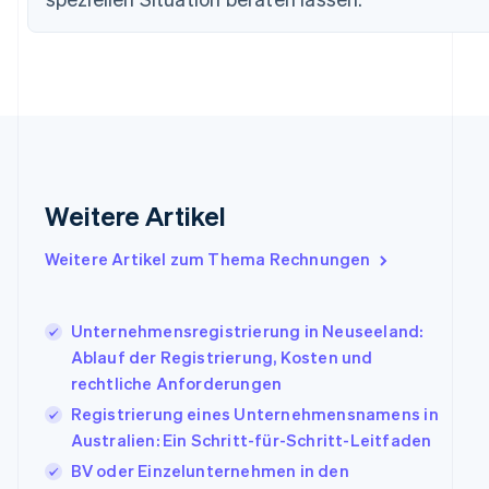
Deutsch
English
Estland
English
Festlandchina
简体中文
English
Finnland
English
Svenska
Frankreich
Français
English
Gibraltar
Weitere Artikel
English
Griechenland
Weitere Artikel zum Thema Rechnungen
English
Indien
English
Unternehmensregistrierung in Neuseeland:
Irland
Ablauf der Registrierung, Kosten und
English
rechtliche Anforderungen
Italien
Italiano
English
Registrierung eines Unternehmensnamens in
Japan
Australien: Ein Schritt-für-Schritt-Leitfaden
日本語
English
BV oder Einzelunternehmen in den
Kanada