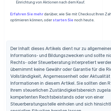
Einrichtung von Aktionen nach dem Kauf.
Erfahren Sie mehr
darüber, wie Sie mit Checkout Ihren Za
optimieren können, oder
starten Sie
noch heute.
Der Inhalt dieses Artikels dient nur zu allgemeine
Informations- und Bildungszwecken und sollte nic
Australien
Rechts- oder Steuerberatung interpretiert werden
English
Belgien
übernimmt keine Gewähr oder Garantie für die Ric
Nederlands
Français
Deutsch
English
Vollständigkeit, Angemessenheit oder Aktualität
Brasilien
Informationen in diesem Artikel. Sie sollten den R
Português
English
Bulgarien
Ihrem steuerlichen Zuständigkeitsbereich zugel
English
kompetenten Rechtsbeistands oder von einer
Dänemark
Steuerberatungsstelle einholen und sich hinsichtl
English
Deutschland
speziellen Situation beraten lassen.