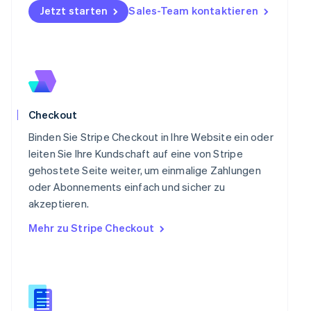
English
Jetzt starten
Sales-Team kontaktieren
Österreich
Deutsch
English
Polen
English
Portugal
Português
English
Rumänien
Checkout
English
Schweden
Binden Sie Stripe Checkout in Ihre Website ein oder
Svenska
English
leiten Sie Ihre Kundschaft auf eine von Stripe
Schweiz
gehostete Seite weiter, um einmalige Zahlungen
Deutsch
Français
Italiano
English
Singapur
oder Abonnements einfach und sicher zu
English
简体中文
akzeptieren.
Slowakei
Mehr zu Stripe Checkout
English
Slowenien
English
Italiano
Sonderverwaltungsregion Hongkong,
China
English
简体中文