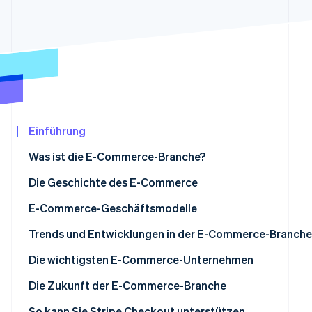
Betrugsprävention
Ecosystem
Atlas
Start-up-Gründung
Partner
Stripe App-Marktplatz
Climate
CO₂-Entnahme
Identity
Online-Identitätsprüfung
Einführung
Was ist die E-Commerce-Branche?
Marktvolumen
Die Geschichte des E-Commerce
Stripe-Sessions 2026
Erfahren Sie, wie Stripe Lösungen für die
Penetrationsrate von E-Commerce
E-Commerce-Geschäftsmodelle
Jetzt ansehen
Trends und Entwicklungen in der E-Commerce-Branche
Evolution von KI und E-Commerce
Die wichtigsten E-Commerce-Unternehmen
Agentic Commerce und andere KI-Technologien
Rakuten Ichiba
Die Zukunft der E-Commerce-Branche
Wachstum des Social Commerce
Amazon
So kann Sie Stripe Checkout unterstützen