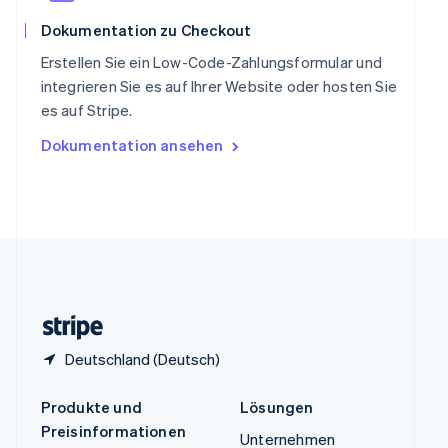
Spanien
Dokumentation zu Checkout
Español
English
Thailand
Erstellen Sie ein Low-Code-Zahlungsformular und
ไทย
English
integrieren Sie es auf Ihrer Website oder hosten Sie
Tschechische Republik
es auf Stripe.
English
Ungarn
Dokumentation ansehen
English
Vereinigte Arabische Emirate
English
Vereinigte Staaten
English
Español
简体中文
Vereinigtes Königreich
English
Zypern
English
Deutschland (Deutsch)
Produkte und
Lösungen
Preisinformationen
Unternehmen