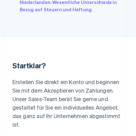
Niederlanden: Wesentliche Unterschiede in
English
Français
Kroatien
Bezug auf Steuern und Haftung
English
Italiano
Lettland
English
Liechtenstein
Deutsch
English
Litauen
English
Luxemburg
Français
Deutsch
English
Startklar?
Malaysia
English
简体中文
Malta
Erstellen Sie direkt ein Konto und beginnen
English
Sie mit dem Akzeptieren von Zahlungen.
Mexiko
Unser Sales-Team berät Sie gerne und
Español
English
gestaltet für Sie ein individuelles Angebot,
Neuseeland
English
das ganz auf Ihr Unternehmen abgestimmt
Niederlande
ist.
Nederlands
English
Norwegen