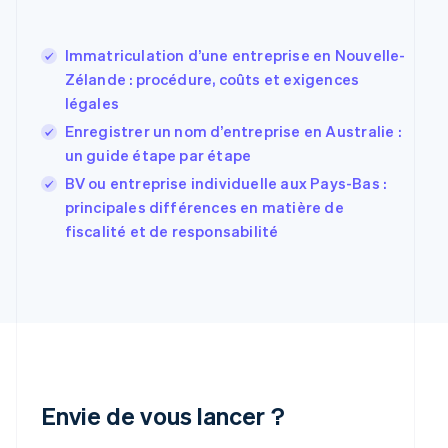
Espagne
Español
English
Immatriculation d’une entreprise en Nouvelle-
Estonie
Zélande : procédure, coûts et exigences
English
légales
États-Unis
English
Español
简体中文
Enregistrer un nom d’entreprise en Australie :
Finlande
un guide étape par étape
English
Svenska
BV ou entreprise individuelle aux Pays-Bas :
France
principales différences en matière de
Français
English
Gibraltar
fiscalité et de responsabilité
English
Grèce
English
Hongrie
English
Inde
English
Irlande
English
Envie de vous lancer ?
Italie
Italiano
English