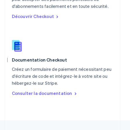
Pologne
d'abonnements facilement et en toute sécurité.
English
Découvrir Checkout
Portugal
Português
English
R.A.S. de Hong Kong, Chine
English
简体中文
République tchèque
English
Roumanie
Documentation Checkout
English
Royaume-Uni
Créez un formulaire de paiement nécessitant peu
English
d'écriture de code et intégrez-le à votre site ou
Singapour
hébergez-le sur Stripe.
English
简体中文
Slovaquie
Consulter la documentation
English
Slovénie
English
Italiano
Suède
Svenska
English
Suisse
Deutsch
Français
Italiano
English