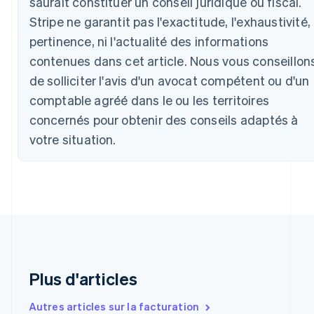
saurait constituer un conseil juridique ou fiscal.
Deutsch
English
Australie
Stripe ne garantit pas l'exactitude, l'exhaustivité, 
English
pertinence, ni l'actualité des informations
Autriche
contenues dans cet article. Nous vous conseillon
Deutsch
English
Belgique
de solliciter l'avis d'un avocat compétent ou d'un
Nederlands
Français
Deutsch
English
comptable agréé dans le ou les territoires
Brésil
concernés pour obtenir des conseils adaptés à
Português
English
Bulgarie
votre situation.
English
Canada
English
Français
Chine continentale
简体中文
English
Chypre
English
Croatie
English
Italiano
Danemark
Plus d'articles
English
Émirats arabes unis
Autres articles sur la facturation
English