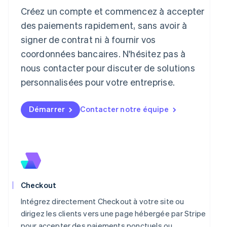
Japon
Créez un compte et commencez à accepter
日本語
English
des paiements rapidement, sans avoir à
Lettonie
signer de contrat ni à fournir vos
English
coordonnées bancaires. N'hésitez pas à
Liechtenstein
Deutsch
English
nous contacter pour discuter de solutions
Lituanie
personnalisées pour votre entreprise.
English
Luxembourg
Français
Deutsch
English
Démarrer
Contacter notre équipe
Malaisie
English
简体中文
Malte
English
Mexique
Español
English
Norvège
Checkout
English
Nouvelle-Zélande
Intégrez directement Checkout à votre site ou
English
dirigez les clients vers une page hébergée par Stripe
Pays-Bas
pour accepter des paiements ponctuels ou
Nederlands
English