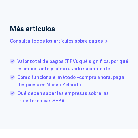
English
Italiano
Dinamarca
English
Emiratos Árabes Unidos
English
Más artículos
Eslovaquia
Consulta todos los artículos sobre pagos
English
Eslovenia
English
Italiano
España
Valor total de pagos (TPV): qué significa, por qué
Español
English
es importante y cómo usarlo sabiamente
Estados Unidos
Cómo funciona el método «compra ahora, paga
English
Español
简体中文
Estonia
después» en Nueva Zelanda
English
Qué deben saber las empresas sobre las
Finlandia
transferencias SEPA
English
Svenska
Francia
Français
English
Gibraltar
English
Grecia