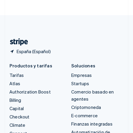
English
简体中文
Suecia
Svenska
English
Suiza
Deutsch
Français
Italiano
English
Tailandia
ไทย
English
España (Español)
Productos y tarifas
Soluciones
Tarifas
Empresas
Atlas
Startups
Authorization Boost
Comercio basado en
agentes
Billing
Criptomoneda
Capital
E-commerce
Checkout
Finanzas integradas
Climate
Automatización de