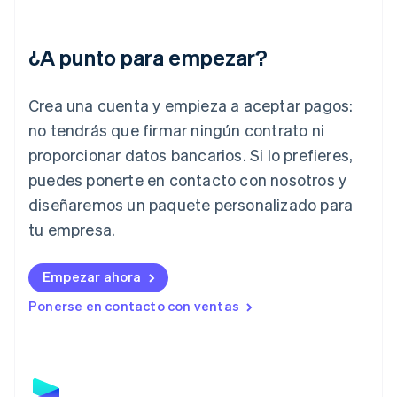
English
Hungría
English
¿A punto para empezar?
India
English
Irlanda
Crea una cuenta y empieza a aceptar pagos:
English
no tendrás que firmar ningún contrato ni
Italia
proporcionar datos bancarios. Si lo prefieres,
Italiano
English
Japón
puedes ponerte en contacto con nosotros y
日本語
English
diseñaremos un paquete personalizado para
Letonia
English
tu empresa.
Liechtenstein
Deutsch
English
Empezar ahora
Lituania
English
Ponerse en contacto con ventas
Luxemburgo
Français
Deutsch
English
Malasia
English
简体中文
Malta