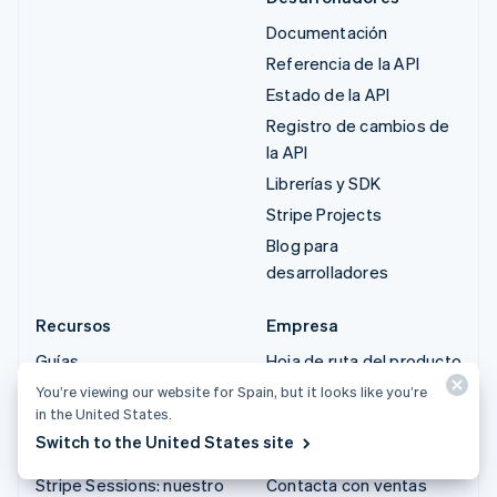
Documentación
Referencia de la API
Estado de la API
Registro de cambios de
la API
Librerías y SDK
Stripe Projects
Blog para
desarrolladores
Recursos
Empresa
Guías
Hoja de ruta del producto
Historias de clientes
Empleo
You’re viewing our website for Spain, but it looks like you’re
in the United States.
Blog
Sala de prensa
Switch to the United States site
Comunidad
Stripe Press
Stripe Sessions: nuestro
Contacta con ventas