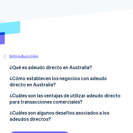
Sector público
Radar
Comercio minorista
Prevención de fraude
Atlas
Constitución de una startup
Ecosystem
Climate
Eliminación de dióxido de carbono
Socios
Stripe App Marketplace
Identity
Introducción
Verificación de identidad en línea
¿Qué es adeudo directo en Australia?
¿Cómo establecen los negocios con adeudo
directo en Australia?
Stripe Sessions 2026
Obtener acceso a BECS
¿Cuáles son las ventajas de utilizar adeudo directo
Descubre cómo Stripe está construyendo la infraestructu
para transacciones comerciales?
para la IA.
Autorización segura de clientes
Ver ahora
Menores costes de pago
¿Cuáles son algunos desafíos asociados a los
Integración con un sistema de pago
adeudos directos?
Flujo de caja predecible
Comienza a cobrar los pagos
Pagos fallidos