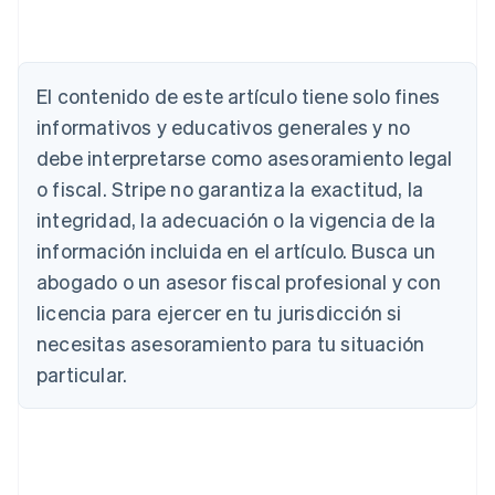
Alemania
El contenido de este artículo tiene solo fines
Deutsch
English
Australia
informativos y educativos generales y no
English
debe interpretarse como asesoramiento legal
Austria
o fiscal. Stripe no garantiza la exactitud, la
Deutsch
English
Bélgica
integridad, la adecuación o la vigencia de la
Nederlands
Français
Deutsch
English
información incluida en el artículo. Busca un
Brasil
abogado o un asesor fiscal profesional y con
Português
English
Bulgaria
licencia para ejercer en tu jurisdicción si
English
necesitas asesoramiento para tu situación
Canadá
English
Français
particular.
China continental
简体中文
English
Chipre
English
Croacia