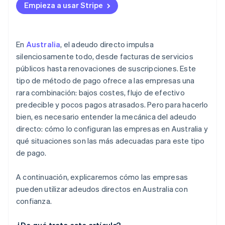
Menos pagos fallidos
Empieza a usar Stripe
Mantén el cumplimiento de la normativa y las
Disputas
autorizaciones
Mejor experiencia y retención del cliente
Retrasos en el cobro
Pagos recurrentes fáciles
En
Australia
, el adeudo directo impulsa
Confianza del cliente
silenciosamente todo, desde facturas de servicios
públicos hasta renovaciones de suscripciones. Este
tipo de método de pago ofrece a las empresas una
rara combinación: bajos costes, flujo de efectivo
predecible y pocos pagos atrasados. Pero para hacerlo
bien, es necesario entender la mecánica del adeudo
directo: cómo lo configuran las empresas en Australia y
qué situaciones son las más adecuadas para este tipo
de pago.
A continuación, explicaremos cómo las empresas
pueden utilizar adeudos directos en Australia con
confianza.