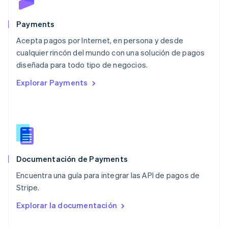
English
México
Español
English
Payments
Noruega
Acepta pagos por Internet, en persona y desde
English
cualquier rincón del mundo con una solución de pagos
Nueva Zelanda
English
diseñada para todo tipo de negocios.
Países Bajos
Explorar Payments
Nederlands
English
Polonia
English
Portugal
Português
English
RAE de Hong Kong, China
English
简体中文
Documentación de Payments
Reino Unido
English
Encuentra una guía para integrar las API de pagos de
República Checa
Stripe.
English
Rumanía
Explorar la documentación
English
Singapur