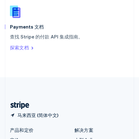
English
简体中文
新西兰
English
匈牙利
English
Payments 文档
意大利
查找 Stripe 的付款 API 集成指南。
Italiano
English
印度
探索文档
English
英国
English
直布罗陀
English
中国内地
简体中文
English
中国香港特别行政区
English
简体中文
马来西亚 (简体中文)
产品和定价
解决方案