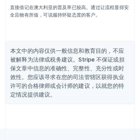
English
巴西
直接借记在澳大利亚的普及率已较高。通过让流程显得安
Português
English
全且物有所值，可说服持怀疑态度的客户。
保加利亚
English
比利时
Nederlands
Français
Deutsch
English
波兰
本文中的内容仅供一般信息和教育目的，不应
English
丹麦
被解释为法律或税务建议。Stripe 不保证或担
English
保文章中信息的准确性、完整性、充分性或时
德国
效性。您应该寻求在您的司法管辖区获得执业
Deutsch
English
法国
许可的合格律师或会计师的建议，以就您的特
Français
English
定情况提供建议。
芬兰
English
Svenska
荷兰
Nederlands
English
加拿大
English
Français
捷克