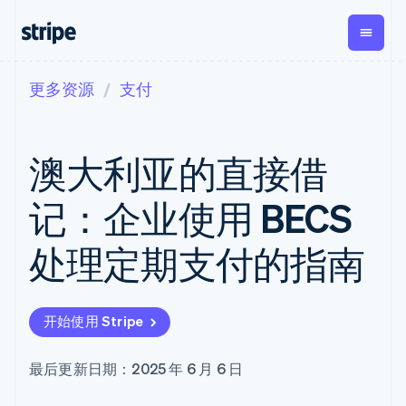
更多资源
支付
按企业阶段
文档
学习
支付
营收
资金管
平台
理
易市
大型企业
Stripe 文档
博客
Payments
Billing
初创企业
API 参考文档
客户案例
澳大利亚的直接借
在线支付
经常性收入
Global
Conn
库与 SDK
指南
Payment links
Metronome
Payouts
Stripe Apps
按用量计费
平台
记：企业使用 BECS
无代码支付
Subscriptions
向第三
按应用场景
Checkout
方打款
支持
预构建支付界
订阅管理
Crypto
处理定期支付的指南
指南
智能体商务
面
Invoicing
钱包、
加密货币
获取支持
一次性或定期
Elements
稳定币
电子商务
接受线上付款
托管支持方案
灵活的 UI 组件
账单
发行和
嵌入式金融
实施预置结账流程
专业服务
Payment
Tax
发卡基
开始使用 Stripe
财务自动化
构建平台或交易市场
methods
销售税和增值
础设施
全球化企业
管理订阅
接入 125+ 种支
税自动化
应用内支付
提供按用量计费
付方式
Revenue
最后更新日期：2025 年 6 月 6 日
交易市场
发行稳定币支持的支付卡
Terminal
Recognition
公司
资金管理
通过智能体配置和管理服
线下支付
会计自动化
平台
务