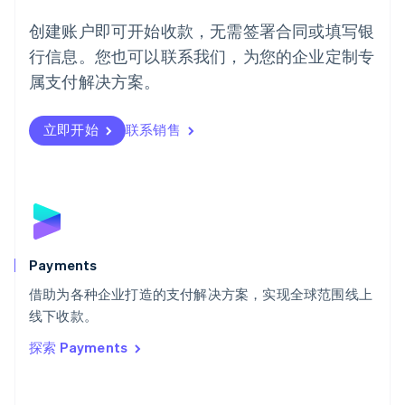
English
葡萄牙
创建账户即可开始收款，无需签署合同或填写银
Português
English
行信息。您也可以联系我们，为您的企业定制专
日本
日本語
English
属支付解决方案。
瑞典
Svenska
English
瑞士
立即开始
联系销售
Deutsch
Français
Italiano
English
塞浦路斯
English
斯洛伐克
English
斯洛文尼亚
English
Italiano
Payments
泰国
ไทย
English
借助为各种企业打造的支付解决方案，实现全球范围线上
希腊
线下收款。
English
探索 Payments
西班牙
Español
English
新加坡