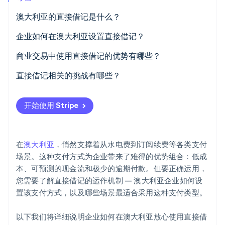
澳大利亚的直接借记是什么？
Stripe Sessions 2026
了解 Stripe 如何为 AI 构建经济基础设施。
立即观看
企业如何在澳大利亚设置直接借记？
接入 BECS 系统
商业交易中使用直接借记的优势有哪些？
安全的客户授权
支付成本更低
直接借记相关的挑战有哪些？
与支付系统集成
现金流可预测
支付失败
开始使用 Stripe
开始收款
减少失败的付款
争议
保持合规性并维护授权
客户体验更佳，留存率更高
结算延迟
在
澳大利亚
，悄然支撑着从水电费到订阅续费等各类支付
轻松定期付款
客户信任问题
场景。这种支付方式为企业带来了难得的优势组合：低成
本、可预测的现金流和极少的逾期付款。但要正确运用，
您需要了解直接借记的运作机制 — 澳大利亚企业如何设
置该支付方式，以及哪些场景最适合采用这种支付类型。
以下我们将详细说明企业如何在澳大利亚放心使用直接借