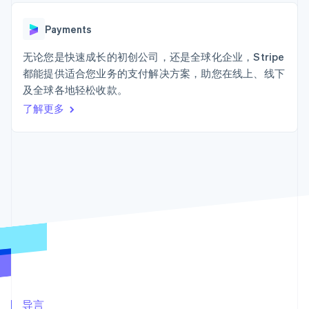
Authorization
Stripe Sigma
产品路线图
SaaS
Boost
自定义报告
Sessions 年度大会
支付成功率优
Data Pipeline
Payments
招聘
化
数据同步
资讯中心
Link
资源
无论您是快速成长的初创公司，还是全球化企业，Stripe
Stripe Press
加速结账
按行业
都能提供适合您业务的支付解决方案，助您在线上、线下
应用集成
及全球各地轻松收款。
AI 企业
代码示例
创作者经济
开发者博客
了解更多
联系
游戏
API 状态
更多
酒店、旅游与休闲
联系销售
Product roadmap
保险
成为合作伙伴
了解未来规划
媒体与娱乐
非营利组织
Radar
专业服务
欺诈防范
公共部门
Atlas
零售
初创企业注册
Climate
碳移除
生态系统
合作伙伴
Stripe App Marketplace
导言