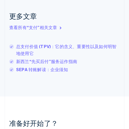
English
克罗地亚
English
Italiano
更多文章
拉脱维亚
English
查看所有“支付”相关文章
立陶宛
English
列支敦士登
总支付价值 (TPV)：它的含义、重要性以及如何明智
Deutsch
English
卢森堡
地使用它
Français
Deutsch
English
新西兰“先买后付”服务运作指南
罗马尼亚
SEPA 转账解读：企业须知
English
马尔他
English
马来西亚
English
简体中文
美国
English
Español
简体中文
墨西哥
Español
English
准备好开始了？
挪威