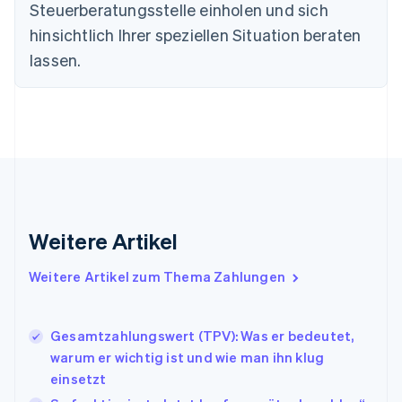
Steuerberatungsstelle einholen und sich
Festlandchina
hinsichtlich Ihrer speziellen Situation beraten
简体中文
English
Finnland
lassen.
English
Svenska
Frankreich
Français
English
Gibraltar
English
Griechenland
English
Indien
English
Weitere Artikel
Irland
English
Italien
Weitere Artikel zum Thema Zahlungen
Italiano
English
Japan
日本語
English
Gesamtzahlungswert (TPV): Was er bedeutet,
Kanada
warum er wichtig ist und wie man ihn klug
English
Français
einsetzt
Kroatien
English
Italiano