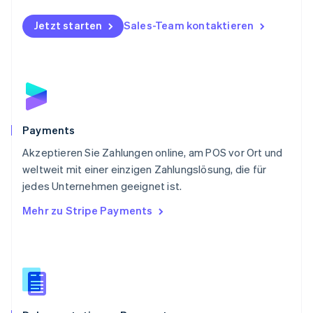
Polen
Jetzt starten
Sales-Team kontaktieren
English
Portugal
Português
English
Rumänien
English
Schweden
Svenska
English
Schweiz
Payments
Deutsch
Français
Italiano
English
Akzeptieren Sie Zahlungen online, am POS vor Ort und
Singapur
English
简体中文
weltweit mit einer einzigen Zahlungslösung, die für
Slowakei
jedes Unternehmen geeignet ist.
English
Mehr zu Stripe Payments
Slowenien
English
Italiano
Sonderverwaltungsregion Hongkong,
China
English
简体中文
Spanien
Español
English