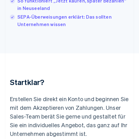
So funktioniert „Jetzt kaufen, später bezahlen“
Lettland
in Neuseeland
English
SEPA-Überweisungen erklärt: Das sollten
Liechtenstein
Unternehmen wissen
Deutsch
English
Litauen
English
Luxemburg
Français
Deutsch
English
Malaysia
English
简体中文
Malta
English
Startklar?
Mexiko
Español
English
Neuseeland
Erstellen Sie direkt ein Konto und beginnen Sie
English
mit dem Akzeptieren von Zahlungen. Unser
Niederlande
Nederlands
English
Sales-Team berät Sie gerne und gestaltet für
Norwegen
Sie ein individuelles Angebot, das ganz auf Ihr
English
Österreich
Unternehmen abgestimmt ist.
Deutsch
English