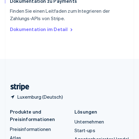
Dokumentation zu Payments
Thailand
ไทย
English
Finden Sie einen Leitfaden zum Integrieren der
Tschechische Republik
Zahlungs-APIs von Stripe.
English
Ungarn
Dokumentation im Detail
English
Vereinigte Arabische Emirate
English
Vereinigte Staaten
English
Español
简体中文
Vereinigtes Königreich
English
Zypern
English
Luxemburg (Deutsch)
Produkte und
Lösungen
Preisinformationen
Unternehmen
Preisinformationen
Start-ups
Atlas
Agentenbasierter Handel