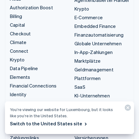
Authorization Boost
Krypto
Billing
E-Commerce
Capital
Embedded Finance
Checkout
Finanzautomatisierung
Climate
Globale Unternehmen
Connect
In-App-Zahlungen
Krypto
Marktplätze
Data Pipeline
Geldmanagement
Elements
Plattformen
Financial Connections
SaaS
Identity
KI-Unternehmen
Invoicing
Creator Economy
You’re viewing our website for Luxembourg, but it looks
Issuing
Gaming
like you’re in the United States.
Link
Bewirtung, Reisen und
Switch to the United States site
Managed Payments
Freizeit
Zahlungslinks
Versicherungen