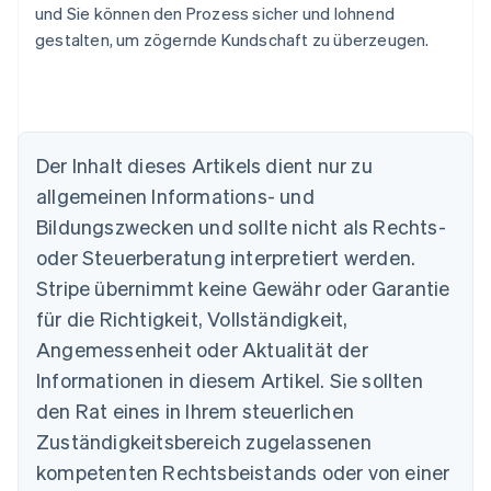
und Sie können den Prozess sicher und lohnend
gestalten, um zögernde Kundschaft zu überzeugen.
Der Inhalt dieses Artikels dient nur zu
allgemeinen Informations- und
Australien
Bildungszwecken und sollte nicht als Rechts-
English
Belgien
oder Steuerberatung interpretiert werden.
Nederlands
Français
Deutsch
English
Stripe übernimmt keine Gewähr oder Garantie
Brasilien
für die Richtigkeit, Vollständigkeit,
Português
English
Bulgarien
Angemessenheit oder Aktualität der
English
Informationen in diesem Artikel. Sie sollten
Dänemark
English
den Rat eines in Ihrem steuerlichen
Deutschland
Zuständigkeitsbereich zugelassenen
Deutsch
English
Estland
kompetenten Rechtsbeistands oder von einer
English