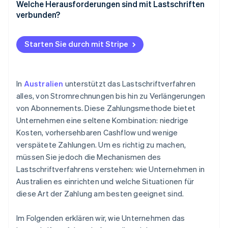
Geringere Zahlungskosten
Welche Herausforderungen sind mit Lastschriften
Integration in ein Zahlungssystem
verbunden?
Vorhersehbarer Cashflow
Mit dem Einzug von Zahlungen beginnen
Fehlgeschlagene Zahlungen
Geringere Anzahl fehlgeschlagener Zahlungen
Starten Sie durch mit Stripe
Compliance und Autorisierungen
Angefochtene Zahlungen
Verbesserte Kundenerfahrung und -bindung
Verzögerungen bei der Zahlungsabwicklung
Einfache wiederkehrende Zahlungen
In
Australien
unterstützt das Lastschriftverfahren
Kundenvertrauen
alles, von Stromrechnungen bis hin zu Verlängerungen
von Abonnements. Diese Zahlungsmethode bietet
Unternehmen eine seltene Kombination: niedrige
Kosten, vorhersehbaren Cashflow und wenige
verspätete Zahlungen. Um es richtig zu machen,
müssen Sie jedoch die Mechanismen des
Lastschriftverfahrens verstehen: wie Unternehmen in
Australien es einrichten und welche Situationen für
diese Art der Zahlung am besten geeignet sind.
Im Folgenden erklären wir, wie Unternehmen das