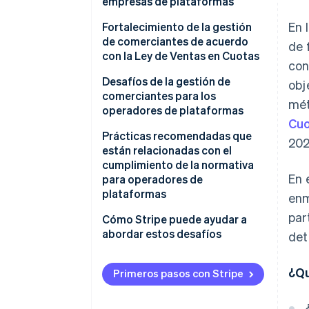
empresas de plataformas
En 
Función del adquirente según la
Fortalecimiento de la gestión
Ley de Ventas en Cuotas
de comerciantes de acuerdo
de 
con la Ley de Ventas en Cuotas
con
Plataformas de comercio
electrónico y de consumidor a
Medidas de seguridad
Desafíos de la gestión de
obj
consumidor (C2C)
obligatorias para los
comerciantes para los
mét
vendedores
operadores de plataformas
Cu
Mayor obligación de revisión y
Experiencia de usuario para los
Prácticas recomendadas que
202
gestión de comerciantes
comerciantes
están relacionadas con el
cumplimiento de la normativa
Experiencia de usuario para los
En 
para operadores de
consumidores
plataformas
enm
par
Cómo Stripe puede ayudar a
abordar estos desafíos
det
¿Qu
Primeros pasos con Stripe