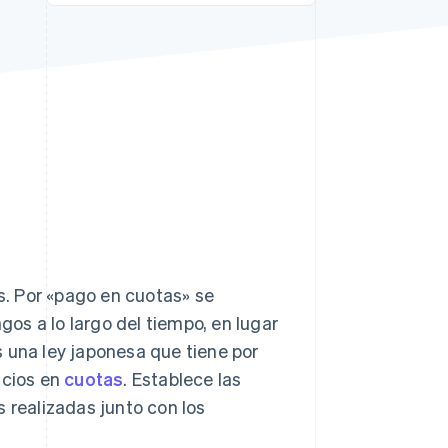
Sesiones de Stripe
2026
Descubre cómo Stripe
construye la
infraestructura
económica para la IA.
Mirar ahora
. Por «pago en cuotas» se
os a lo largo del tiempo, en lugar
 una ley japonesa que tiene por
icios en
cuotas
. Establece las
 realizadas junto con los