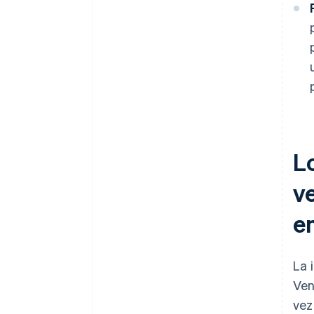
L
v
e
La 
Ven
vez