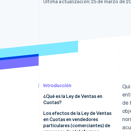
Authorization Boost
Última actualización: 25 de marzo de 2
Optimizaciones de aceptación
Link
Proceso de compra acelerado
Financial Connections
Datos de ctas. financieras
vinculadas
Introducción
Qui
ent
¿Qué es la Ley de Ventas en
Cuotas?
de 
obj
Los efectos de la Ley de Ventas
nor
en Cuotas en vendedores
particulares (comerciantes) de
acu