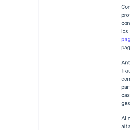
Com
pro
con
los
pag
pag
Ant
fra
com
par
cas
ges
Al 
alt