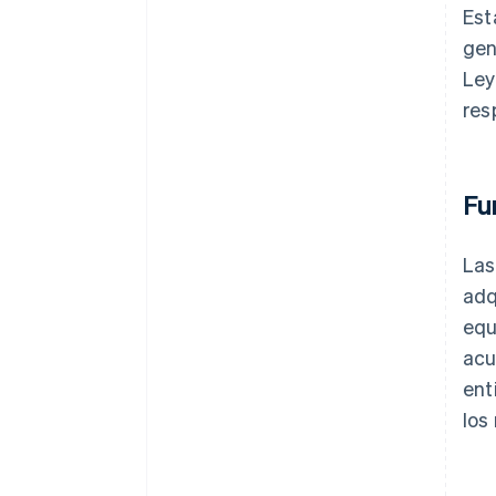
Est
gen
Ley
res
Fu
Las
adq
equ
acu
ent
los