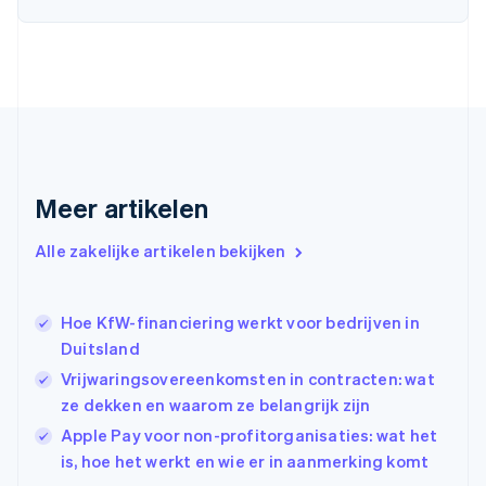
English
Finland
English
Svenska
Frankrijk
Français
English
Gibraltar
English
Griekenland
English
Meer artikelen
Hongarije
English
Hongkong SAR, China
Alle zakelijke artikelen bekijken
English
简体中文
Ierland
English
Hoe KfW-financiering werkt voor bedrijven in
India
Duitsland
English
Vrijwaringsovereenkomsten in contracten: wat
Italië
Italiano
English
ze dekken en waarom ze belangrijk zijn
Japan
Apple Pay voor non-profitorganisaties: wat het
日本語
English
is, hoe het werkt en wie er in aanmerking komt
Kroatië