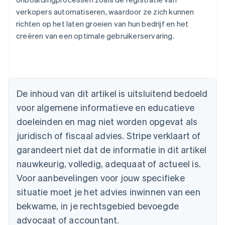
verkopers automatiseren, waardoor ze zich kunnen
richten op het laten groeien van hun bedrijf en het
creëren van een optimale gebruikerservaring.
Australië
English
België
Nederlands
Français
Deutsch
English
De inhoud van dit artikel is uitsluitend bedoeld
Brazilië
voor algemene informatieve en educatieve
Português
English
Bulgarije
doeleinden en mag niet worden opgevat als
English
juridisch of fiscaal advies. Stripe verklaart of
Canada
English
Français
garandeert niet dat de informatie in dit artikel
Cyprus
nauwkeurig, volledig, adequaat of actueel is.
English
Denemarken
Voor aanbevelingen voor jouw specifieke
English
situatie moet je het advies inwinnen van een
Duitsland
bekwame, in je rechtsgebied bevoegde
Deutsch
English
Estland
advocaat of accountant.