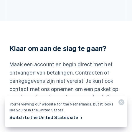
English
Italiano
Letland
English
Liechtenstein
Deutsch
English
Litouwen
English
Luxemburg
Klaar om aan de slag te gaan?
Français
Deutsch
English
Maleisië
English
简体中文
Maak een account en begin direct met het
Malta
ontvangen van betalingen. Contracten of
English
Mexico
bankgegevens zijn niet vereist. Je kunt ook
Español
English
contact met ons opnemen om een pakket op
Nederland
maat voor je onderneming samen te stellen.
Nederlands
English
Nieuw-Zeeland
You’re viewing our website for the Netherlands, but it looks
English
like you’re in the United States.
Start nu
Neem contact op
Noorwegen
Switch to the United States site
English
Oostenrijk