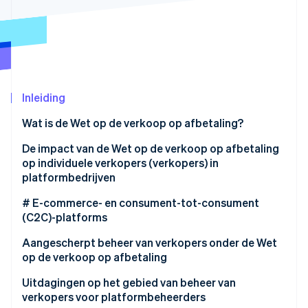
Oprichting van een start-up
Climate
Ecosysteem
CO₂-verwijdering
Partners
Identity
Stripe App Marketplace
Online identiteitsverificatie
Inleiding
Wat is de Wet op de verkoop op afbetaling?
De impact van de Wet op de verkoop op afbetaling
Stripe Sessions 2026
op individuele verkopers (verkopers) in
Ontdek hoe Stripe de economische infrastructuu
platformbedrijven
Nu bekijken
De rol van de accepteerder onder de Wet op de
# E-commerce- en consument-tot-consument
verkoop op afbetaling
(C2C)-platforms
Aangescherpt beheer van verkopers onder de Wet
op de verkoop op afbetaling
Verplichte beveiligingsmaatregelen voor verkopers
Uitdagingen op het gebied van beheer van
verkopers voor platformbeheerders
Versterkte verplichting om verkopers te screenen en