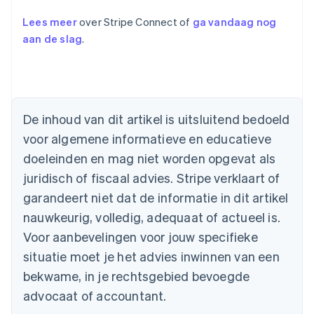
Lees meer
over Stripe Connect of
ga vandaag nog
aan de slag
.
Australië
English
België
De inhoud van dit artikel is uitsluitend bedoeld
Nederlands
Français
Deutsch
English
voor algemene informatieve en educatieve
Brazilië
Português
English
doeleinden en mag niet worden opgevat als
Bulgarije
juridisch of fiscaal advies. Stripe verklaart of
English
Canada
garandeert niet dat de informatie in dit artikel
English
Français
nauwkeurig, volledig, adequaat of actueel is.
Cyprus
Voor aanbevelingen voor jouw specifieke
English
Denemarken
situatie moet je het advies inwinnen van een
English
bekwame, in je rechtsgebied bevoegde
Duitsland
advocaat of accountant.
Deutsch
English
Estland