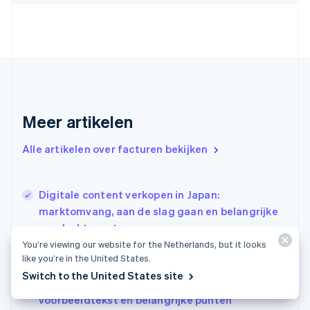
English
Finland
English
Svenska
Frankrijk
Français
English
Gibraltar
English
Griekenland
Meer artikelen
English
Hongarije
Alle artikelen over facturen bekijken
English
Hongkong SAR, China
English
简体中文
Ierland
Digitale content verkopen in Japan:
English
marktomvang, aan de slag gaan en belangrijke
India
aandachtspunten
English
You’re viewing our website for the Netherlands, but it looks
Dropshipping in Nieuw-Zeeland: hoe je begint,
Italië
like you’re in the United States.
Italiano
English
aan de regels voldoet en duurzaam opschaalt
Switch to the United States site
Japan
Herstel-e-mails voor Japanse bedrijven:
日本語
English
voorbeeldtekst en belangrijke punten
Kroatië