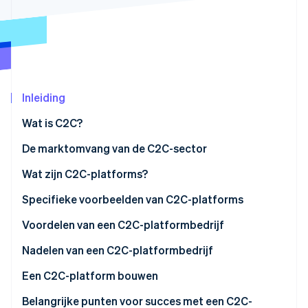
Oprichting van een start-up
Climate
Ecosysteem
CO₂-verwijdering
Partners
Identity
Stripe App Marketplace
Online identiteitsverificatie
Inleiding
Wat is C2C?
Hoe ze verschillen van andere businessmodellen
De marktomvang van de C2C-sector
Stripe Sessions 2026
Ontdek hoe Stripe de economische infrastructuu
Wat zijn C2C-platforms?
Nu bekijken
Specifieke voorbeelden van C2C-platforms
Mercari
Voordelen van een C2C-platformbedrijf
Rakuten Rakuma
Voordelen voor bedrijven
Nadelen van een C2C-platformbedrijf
Yahoo! Flea Market
Voordelen voor gebruikers
Nadelen voor bedrijven
Een C2C-platform bouwen
Nadelen voor gebruikers
Ontwikkeling vanaf nul
Belangrijke punten voor succes met een C2C-