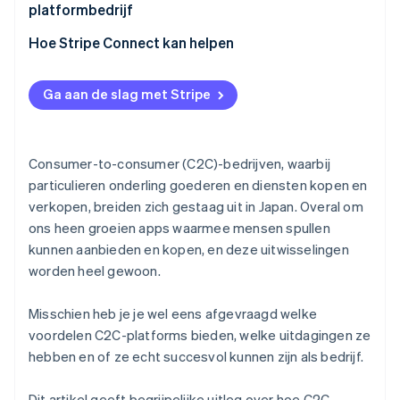
platformbedrijf
Gebruik van een pakket (SaaS, no-code, enz.)
Initiatieven om het aantal nieuwe gebruikers te
Hoe Stripe Connect kan helpen
vergroten
Marketinginitiatieven
Ga aan de slag met Stripe
Zorgen voor transactieveiligheid en
betrouwbaarheid
Consumer-to-consumer (C2C)-bedrijven, waarbij
Implementeer online betaalfunctionaliteit
particulieren onderling goederen en diensten kopen en
verkopen, breiden zich gestaag uit in Japan. Overal om
ons heen groeien apps waarmee mensen spullen
kunnen aanbieden en kopen, en deze uitwisselingen
worden heel gewoon.
Misschien heb je je wel eens afgevraagd welke
voordelen C2C-platforms bieden, welke uitdagingen ze
hebben en of ze echt succesvol kunnen zijn als bedrijf.
Dit artikel geeft begrijpelijke uitleg over hoe C2C-